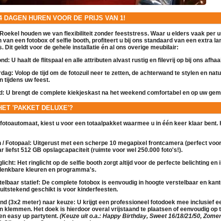
 4 DAGEN HUREN VOOR DE PRIJS VAN 1!
Roekel houden we van flexibiliteit zonder feeststress. Waar u elders vaak per uu
en van een
fotobox
of
selfie booth
, profiteert u bij ons standaard van een extra 
. Dit geldt voor de gehele installatie én al ons overige
meubilair
:
nd:
U haalt de
flitspaal
en alle attributen alvast rustig en filevrij op bij ons afha
rdag:
Volop de tijd om de
fotozuil
neer te zetten, de achterwand te stylen en natu
n tijdens uw feest.
d:
U brengt de complete
kiekjeskast
na het weekend comfortabel en op uw gema
 HET 'PAKKET DELUXE'?
fotoautomaat
, kiest u voor een totaalpakket waarmee u in één keer klaar bent.
/ Fotopaal:
Uitgerust met een scherpe 10 megapixel frontcamera (perfect voor
r liefst 512 GB opslagcapaciteit (ruimte voor wel 250.000 foto's!).
licht:
Het ringlicht op de
selfie booth
zorgt altijd voor de perfecte belichting en 
e denkbare kleuren en programma's.
elbaar statief:
De complete
fotobox
is eenvoudig in hoogte verstelbaar en kan
k uitstekend geschikt is voor kinderfeesten.
nd (3x2 meter) naar keuze:
U krijgt een professioneel fotodoek mee inclusief e
n klemmen. Het doek is hierdoor overal vrijstaand te plaatsen of eenvoudig op 
een
easy up partytent
.
(Keuze uit o.a.: Happy Birthday, Sweet 16/18/21/50, Zomer