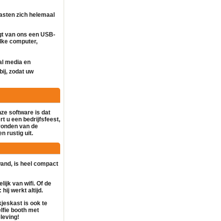
asten zich helemaal
gt van ons een USB-
lke computer,
al media en
bij, zodat uw
nze software is dat
t u een bedrijfsfeest,
gronden van de
n rustig uit.
rwand, is heel compact
lijk van wifi. Of de
hij werkt altijd.
kjeskast
is ook te
lfie booth
met
leving!