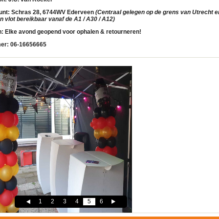
unt:
Schras 28, 6744WV Ederveen
(Centraal gelegen op de grens van Utrecht en
 vlot bereikbaar vanaf de A1 / A30 / A12)
n:
Elke avond geopend voor ophalen & retourneren!
er:
06-16656665
1
2
3
4
5
6