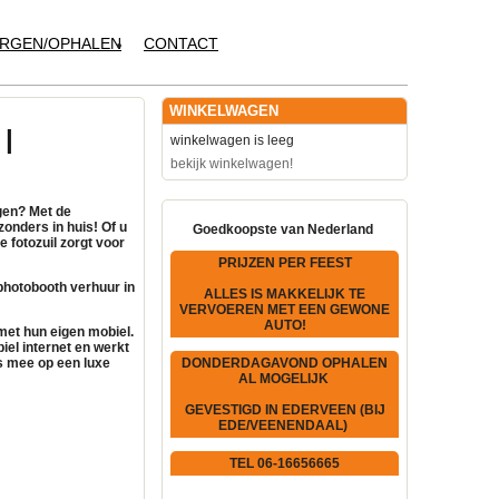
RGEN/OPHALEN
CONTACT
WINKELWAGEN
|
winkelwagen is leeg
bekijk winkelwagen!
gen? Met de
zonders in huis! Of u
Goedkoopste van Nederland
ve
fotozuil
zorgt voor
PRIJZEN PER FEEST
photobooth verhuur
in
ALLES IS MAKKELIJK TE
VERVOEREN MET EEN GEWONE
AUTO!
et hun eigen mobiel.
iel internet
en werkt
 mee op een luxe
DONDERDAGAVOND OPHALEN
AL MOGELIJK
GEVESTIGD IN EDERVEEN (BIJ
EDE/VEENENDAAL)
TEL 06-16656665