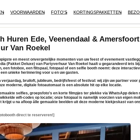
EN
VOORWAARDEN
FOTO'S
KORTINGSPAKKETTEN
BEZO
h Huren Ede, Veenendaal & Amersfoort 
uur Van Roekel
rappigste en meest onvergetelijke momenten van uw feest of evenement vastleg
dia (Pakket Deluxe)
van
Partyverhuur Van Roekel
haalt u gegarandeerd iets bij
h, een
fotobox
, een
flitspaal
,
fotopaal
of een
selfie booth
noemt: deze interactie
een unieke herinnering voor u en uw gasten.
verjaardag, bruiloft, jubileum, bedrijfsfeest of festival: wij zijn uw partner voor
ze moderne, digitale
fotoautomaat
is een absolute hit op elke locatie.
maakte selfies, groepsfoto's en korte filmpjes
ter plekke via WhatsApp delen
m
ikkelde wifi-codes op locatie; onze
fotopaal
is namelijk voorzien van
eigen mob
t krijgt u na afloop álle gemaakte beelden uit deze moderne
kiekjeskast
van ons
otobooth direct te reserveren!]