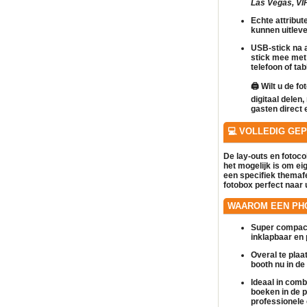
Las Vegas, VIP,
Echte attribut
kunnen uitlev
USB-stick na a
stick mee met
telefoon of tab
🖨️
Wilt u de fo
digitaal delen
gasten direct 
💻 VOLLEDIG GE
De lay-outs en fotoc
het mogelijk is om
ei
een specifiek themaf
fotobox
perfect naar 
WAAROM EEN PH
Super compact
inklapbaar en 
Overal te plaa
booth nu in de 
Ideaal in comb
boeken in de 
professionele 