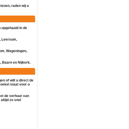
eizoen, raden wij u
 opgehaald in de
, Leersum,
kom, Wageningen,
, Baarn en Nijkerk.
en of wilt u direct de
oekel staat voor u
met de
verhuur
van
altijd zo snel