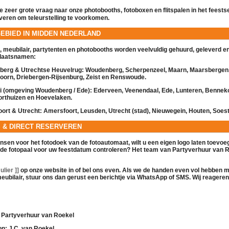
 zeer grote vraag naar onze
photobooths
,
fotoboxen
en
flitspalen
in het feests
rveren om teleurstelling te voorkomen.
GEBIED IN MIDDEN NEDERLAND
,
meubilair
,
partytenten
en
photobooths
worden veelvuldig gehuurd, geleverd en
plaatsnamen:
erg & Utrechtse Heuvelrug:
Woudenberg, Scherpenzeel, Maarn, Maarsbergen
orn, Driebergen-Rijsenburg, Zeist en Renswoude.
ei (omgeving Woudenberg / Ede):
Ederveen, Veenendaal, Ede, Lunteren, Benne
orthuizen en Hoevelaken.
ort & Utrecht:
Amersfoort, Leusden, Utrecht (stad), Nieuwegein, Houten, Soest
S & DIRECT RESERVEREN
ensen voor het fotodoek van de
fotoautomaat
, wilt u een eigen logo laten toevoeg
 de
fotopaal
voor uw feestdatum controleren? Het team van Partyverhuur van R
lier ]]
op onze website in of bel ons even. Als we de handen even vol hebben 
eubilair
, stuur ons dan gerust een berichtje via WhatsApp of SMS. Wij reageren 
Partyverhuur van Roekel
on:
J.C. van Roekel