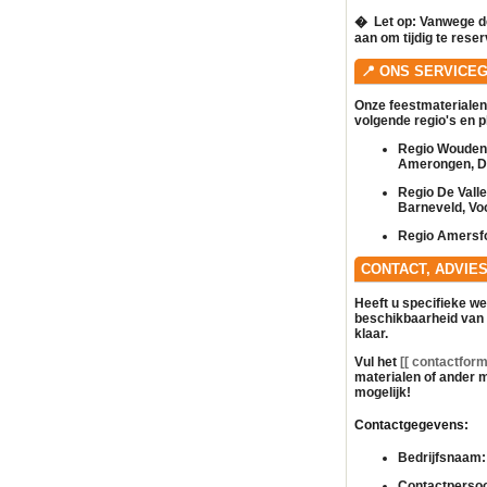
� ️
Let op:
Vanwege de
aan om tijdig te rese
📍 ONS SERVICE
Onze feestmaterialen
volgende regio's en 
Regio Woudenb
Amerongen, Do
Regio De Vall
Barneveld, Vo
Regio Amersfo
CONTACT, ADVIE
Heeft u specifieke w
beschikbaarheid van
klaar.
Vul het
[[ contactformu
materialen of ander
m
mogelijk!
Contactgegevens:
Bedrijfsnaam:
Contactperso