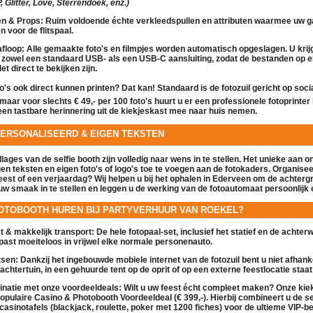
 Glitter, Love, Sterrendoek, enz.)
en & Props:
Ruim voldoende échte verkleedspullen en attributen waarmee uw g
en voor de
flitspaal
.
floop:
Alle gemaakte foto's en filmpjes worden automatisch opgeslagen. U krij
 zowel een standaard USB- als een USB-C aansluiting, zodat de bestanden op e
let direct te bekijken zijn.
to's ook direct kunnen printen?
Dat kan! Standaard is de
fotozuil
gericht op soci
, maar voor slechts
€ 49,- per 100 foto's
huurt u er een professionele fotoprinter 
een tastbare herinnering uit de
kiekjeskast
mee naar huis nemen.
PERSONALISEERD & EIGEN TEKSTEN
ollages van de
selfie booth
zijn volledig naar wens in te stellen. Het unieke aan o
gen teksten en eigen foto's of logo's toe te voegen
aan de fotokaders. Organiseer
eest of een verjaardag? Wij helpen u bij het ophalen in Ederveen om de achter
uw smaak in te stellen en leggen u de werking van de
fotoautomaat
persoonlijk e
OTOBOOTH HUREN BIJ PARTYVERHUUR VAN ROEKEL?
 & makkelijk transport:
De hele
fotopaal
-set, inclusief het statief en de achte
past moeiteloos in vrijwel elke normale personenauto.
tsen:
Dankzij het ingebouwde mobiele internet van de
fotozuil
bent u niet afhanke
achtertuin, in een gehuurde tent op de oprit of op een externe feestlocatie staat: 
inatie met onze voordeeldeals:
Wilt u uw feest écht compleet maken? Onze
kie
populaire
Casino & Photobooth Voordeeldeal (€ 399,-)
. Hierbij combineert u de
se
casinotafels (blackjack, roulette, poker met 1200 fiches) voor de ultieme VIP-be