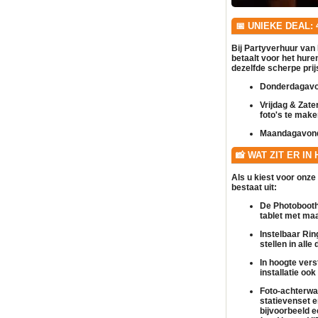
📅 UNIEKE DEAL:
Bij Partyverhuur van 
betaalt voor het hur
dezelfde scherpe prijs
Donderdagavo
Vrijdag & Zate
foto's te make
Maandagavon
📸 WAT ZIT ER IN
Als u kiest voor onze
bestaat uit:
De Photobooth 
tablet met maa
Instelbaar Ring
stellen in all
In hoogte verst
installatie oo
Foto-achterwa
statievenset e
bijvoorbeeld 