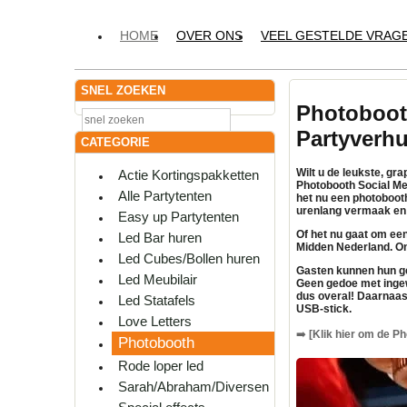
HOME
OVER ONS
VEEL GESTELDE VRAG
SNEL ZOEKEN
Photoboot
Partyverh
CATEGORIE
Wilt u de leukste, g
Actie Kortingspakketten
Photobooth Social Me
Alle Partytenten
het nu een photoboot
urenlang vermaak en 
Easy up Partytenten
Of het nu gaat om een 
Led Bar huren
Midden Nederland. On
Led Cubes/Bollen huren
Gasten kunnen hun ge
Led Meubilair
Geen gedoe met ingew
dus overal! Daarnaas
Led Statafels
USB-stick.
Love Letters
➡️
[Klik hier om de Ph
Photobooth
Rode loper led
Sarah/Abraham/Diversen