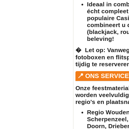
Ideaal in com
écht complee
populaire
Casi
combineert u
(blackjack, ro
beleving!
� ️
Let op:
Vanwege
fotoboxen
en
flit
tijdig te reserver
📍 ONS SERVIC
Onze feestmateria
worden veelvuldig
regio's en plaats
Regio Woudenb
Scherpenzeel,
Doorn, Driebe