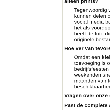
alleen prints?
Tegenwoordig wi
kunnen delen o
social media bo
het als voordee
heeft de foto di
originele besta
Hoe ver van tevor
Omdat een
kie
toevoeging is 
bedrijfsfeesten
weekenden snel
maanden van te
beschikbaarhei
Vragen over onze 
Past de complete 