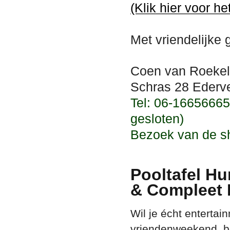
(Klik hier voor he
Met vriendelijke 
Coen van Roekel
Schras 28 Ederve
T
el: 06-16656665
gesloten)
Bezoek van de s
Pooltafel H
& Compleet 
Wil je écht entertai
vriendenweekend, be