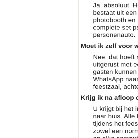
Ja, absoluut! H
bestaat uit ee
photobooth en 
complete set pa
personenauto. 
Moet ik zelf voor w
Nee, dat hoeft 
uitgerust met 
gasten kunnen g
WhatsApp naar 
feestzaal, achte
Krijg ik na afloop 
U krijgt bij he
naar huis. Alle
tijdens het fee
zowel een norm