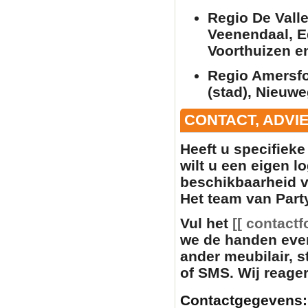
Regio De Vall
Veenendaal, E
Voorthuizen e
Regio Amersfo
(stad), Nieuwe
CONTACT, ADVI
Heeft u specifiek
wilt u een eigen l
beschikbaarheid 
Het team van Party
Vul het
[[ contactf
we de handen eve
ander
meubilair
, 
of SMS. Wij reager
Contactgegevens: