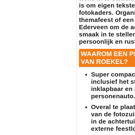
is om
eigen tekste
fotokaders. Organi
themafeest of een 
Ederveen om de a
smaak in te stell
persoonlijk en rust
WAAROM EEN P
VAN ROEKEL?
Super compact
inclusief het 
inklapbaar en 
personenauto
Overal te plaa
van de
fotozui
in de achtertu
externe feestlo