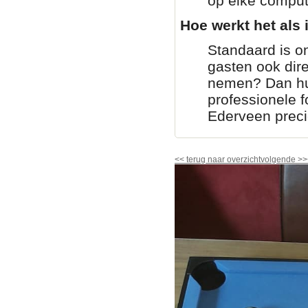
op elke comput
Hoe werkt het als i
Standaard is on
gasten ook dir
nemen? Dan huur
professionele fo
Ederveen preci
<<
terug naar overzicht
volgende
>>