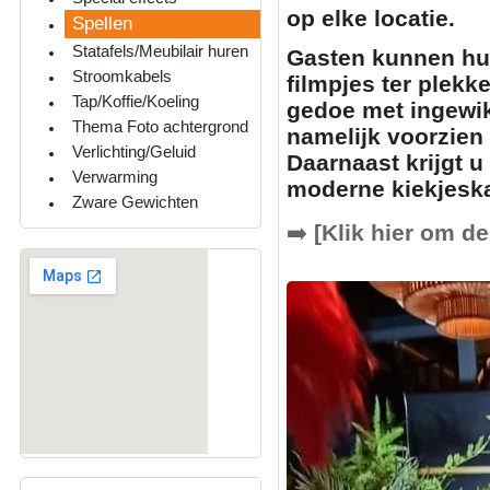
op elke locatie.
Spellen
Statafels/Meubilair huren
Gasten kunnen hun
Stroomkabels
filmpjes
ter plekk
Tap/Koffie/Koeling
gedoe met ingewik
Thema Foto achtergrond
namelijk voorzien
Verlichting/Geluid
Daarnaast krijgt u
Verwarming
moderne
kiekjesk
Zware Gewichten
➡️
[Klik hier om de