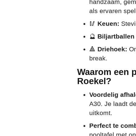
handzaam, gemak
als ervaren spel
🥢
Keuen:
Stevi
🔮
Biljartballen
🔺
Driehoek:
Om
break.
Waarom een po
Roekel?
Voordelig afha
A30. Je laadt d
uitkomt.
Perfect te com
pooltafel met o