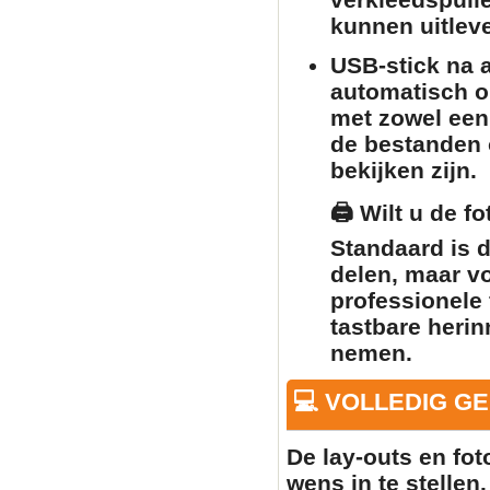
kunnen uitlev
USB-stick na a
automatisch o
met zowel een
de bestanden o
bekijken zijn.
🖨️
Wilt u de f
Standaard is 
delen, maar v
professionele 
tastbare herin
nemen.
💻 VOLLEDIG G
De lay-outs en fo
wens in te stellen