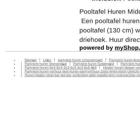
Pooltafel Huren Mid
Een pooltafel hure
pooltafel (130 cm) 
driehoek. Huur direc
powered by
myShop
Sitemap
Links
partytent huren scherpenzeel
Partytent huren Ame
Partytent huren Veenendaal
Partytent huren Gelderland
Partytent h
Partytent-huren-8x4-6x4-3x3-6x3-4x3-6x6-8x8
Heater-huren-blower-ve
Partytent-huren-verhuur-tent-huren-partyverhuur-Zeist-Amersfoort-Utrecht-
Huren-heater-stoel-bar-led bar-verlichting-tafel-statafel-tent-rookmachin