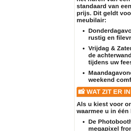
standaard van een
prijs. Dit geldt vo
meubilair
:
Donderdagavo
rustig en filev
Vrijdag & Zate
de achterwand 
tijdens uw fee
Maandagavon
weekend comfo
📸 WAT ZIT ER I
Als u kiest voor 
waarmee u in één k
De Photobooth
megapixel fron