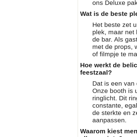
ons Deluxe pakk
Wat is de beste pl
Het beste zet 
plek, maar net 
de bar. Als gas
met de props, 
of filmpje te m
Hoe werkt de beli
feestzaal?
Dat is een van 
Onze booth is 
ringlicht. Dit ri
constante, ega
de sterkte en z
aanpassen.
Waarom kiest men 