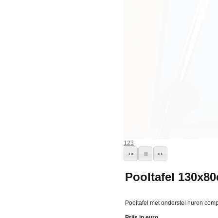
1
2
3
Pooltafel 130x8
Pooltafel met onderstel huren comp
Prijs in euro