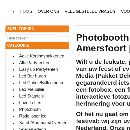
HOME
OVER ONS
VEEL GESTELDE VRAGEN
VOO
SNEL ZOEKEN
Photobooth
Amersfoort 
CATEGORIE
Actie Kortingspakketten
Wilt u de leukste
Alle Partytenten
van uw feest of 
Easy up Partytenten
Media (Pakket Del
Led Bar huren
gegarandeerd iets 
Led Cubes/Bollen huren
een
fotobox
, een
f
Led Meubilair
interactieve
fotozu
Led Statafels
herinnering voor 
Love Letters
Photobooth
Of het nu gaat om 
Rode loper led
festival: wij zijn 
Sarah/Abraham/Diversen
Nederland. Onze m
Special effects