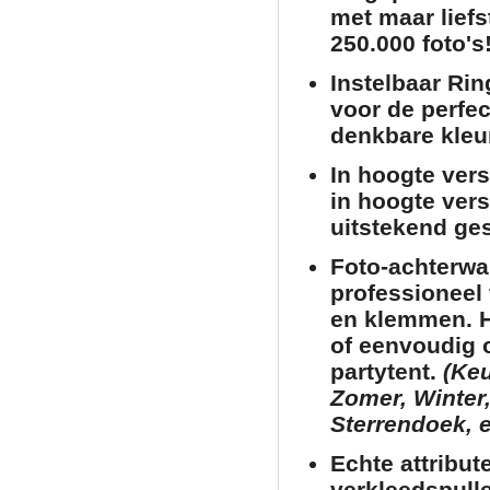
met maar liefs
250.000 foto's!
Instelbaar Rin
voor de perfec
denkbare kleu
In hoogte verst
in hoogte vers
uitstekend ges
Foto-achterwa
professioneel 
en klemmen. He
of eenvoudig 
partytent
.
(Keu
Zomer, Winter,
Sterrendoek, e
Echte attribut
verkleedspull