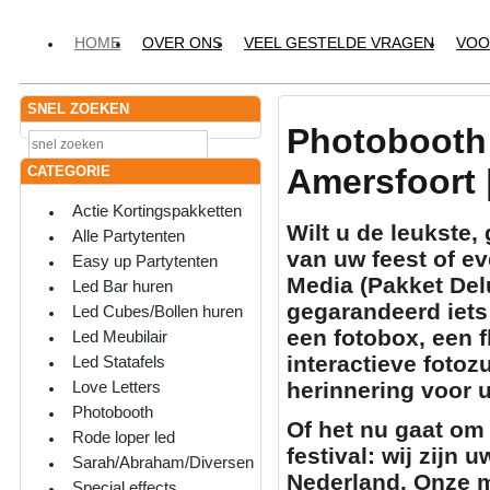
HOME
OVER ONS
VEEL GESTELDE VRAGEN
VOO
SNEL ZOEKEN
Photobooth
Amersfoort 
CATEGORIE
Actie Kortingspakketten
Wilt u de leukste
Alle Partytenten
van uw feest of 
Easy up Partytenten
Media (Pakket Del
Led Bar huren
gegarandeerd iets 
Led Cubes/Bollen huren
een
fotobox
, een
f
Led Meubilair
interactieve
fotozu
Led Statafels
herinnering voor 
Love Letters
Photobooth
Of het nu gaat om 
Rode loper led
festival: wij zijn 
Sarah/Abraham/Diversen
Nederland. Onze m
Special effects