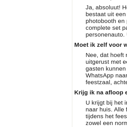
Ja, absoluut! H
bestaat uit ee
photobooth en 
complete set pa
personenauto. 
Moet ik zelf voor w
Nee, dat hoeft 
uitgerust met 
gasten kunnen g
WhatsApp naar 
feestzaal, achte
Krijg ik na afloop 
U krijgt bij he
naar huis. Alle
tijdens het fee
zowel een norm