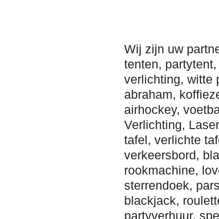
Wij zijn uw partn
tenten, partytent,
verlichting, witt
abraham, koffiezet
airhockey, voetb
Verlichting, Lase
tafel, verlichte 
verkeersbord, bla
rookmachine, lov
sterrendoek, pars
blackjack, roulet
partyverhuur, spe