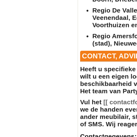
Regio De Vall
Veenendaal, E
Voorthuizen e
Regio Amersfo
(stad), Nieuwe
CONTACT, ADVI
Heeft u specifiek
wilt u een eigen l
beschikbaarheid 
Het team van Party
Vul het
[[ contactf
we de handen eve
ander
meubilair
, 
of SMS. Wij reager
Contactgegevens: