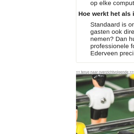
op elke comput
Hoe werkt het als i
Standaard is on
gasten ook dir
nemen? Dan huur
professionele fo
Ederveen preci
<<
terug naar overzicht
volgende
>>