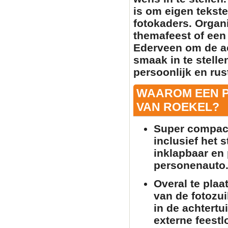
is om
eigen tekste
fotokaders. Organi
themafeest of een 
Ederveen om de a
smaak in te stell
persoonlijk en rust
WAAROM EEN 
VAN ROEKEL?
Super compact
inclusief het 
inklapbaar en 
personenauto
Overal te plaa
van de
fotozui
in de achtertu
externe feestlo