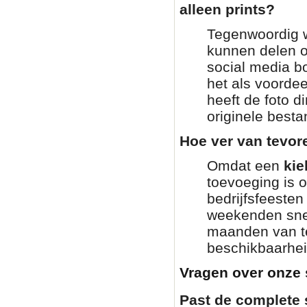
alleen prints?
Tegenwoordig wi
kunnen delen o
social media bo
het als voordee
heeft de foto di
originele besta
Hoe ver van tevor
Omdat een
kie
toevoeging is 
bedrijfsfeesten
weekenden snel
maanden van te
beschikbaarhei
Vragen over onze 
Past de complete 