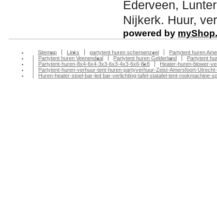
Ederveen, Lunte
Nijkerk. Huur, ver
powered by
myShop
Sitemap
Links
partytent huren scherpenzeel
Partytent huren Ame
Partytent huren Veenendaal
Partytent huren Gelderland
Partytent h
Partytent-huren-8x4-6x4-3x3-6x3-4x3-6x6-8x8
Heater-huren-blower-ve
Partytent-huren-verhuur-tent-huren-partyverhuur-Zeist-Amersfoort-Utrecht-
Huren-heater-stoel-bar-led bar-verlichting-tafel-statafel-tent-rookmachin