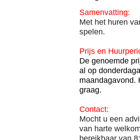
Samenvatting:
Met het huren va
spelen.
Prijs en Huurperi
De genoemde prij
al op donderdaga
maandagavond. H
graag.
Contact:
Mocht u een advi
van harte welko
bereikbaar van 8