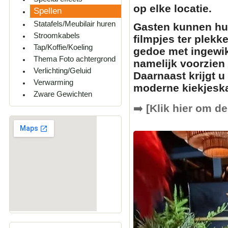
op elke locatie.
Spellen
Statafels/Meubilair huren
Gasten kunnen hun
Stroomkabels
filmpjes
ter plekk
Tap/Koffie/Koeling
gedoe met ingewik
Thema Foto achtergrond
namelijk voorzien
Verlichting/Geluid
Daarnaast krijgt u
Verwarming
moderne
kiekjesk
Zware Gewichten
➡️
[Klik hier om de