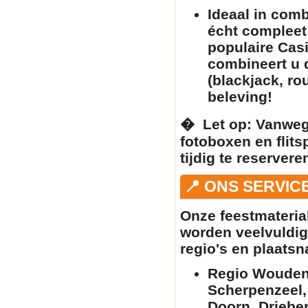
Ideaal in com
écht complee
populaire
Casi
combineert u
(blackjack, ro
beleving!
� ️
Let op:
Vanwege
fotoboxen
en
flit
tijdig te reserver
📍 ONS SERVIC
Onze feestmateria
worden veelvuldig
regio's en plaats
Regio Woudenb
Scherpenzeel,
Doorn, Driebe