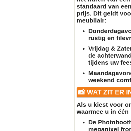
standaard van een
prijs. Dit geldt vo
meubilair
:
Donderdagavo
rustig en filev
Vrijdag & Zate
de achterwand 
tijdens uw fee
Maandagavon
weekend comfo
📸 WAT ZIT ER 
Als u kiest voor 
waarmee u in één k
De Photobooth
megapixel fron