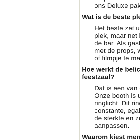
ons Deluxe pakk
Wat is de beste pl
Het beste zet 
plek, maar net 
de bar. Als gas
met de props, 
of filmpje te m
Hoe werkt de beli
feestzaal?
Dat is een van 
Onze booth is 
ringlicht. Dit ri
constante, ega
de sterkte en z
aanpassen.
Waarom kiest men 