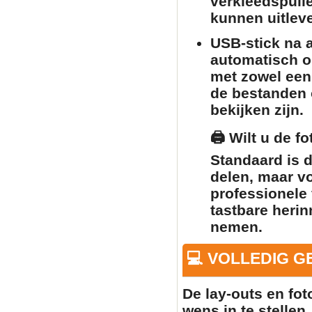
verkleedspull
kunnen uitlev
USB-stick na a
automatisch o
met zowel een
de bestanden o
bekijken zijn.
🖨️
Wilt u de f
Standaard is 
delen, maar v
professionele 
tastbare herin
nemen.
💻 VOLLEDIG 
De lay-outs en fo
wens in te stellen