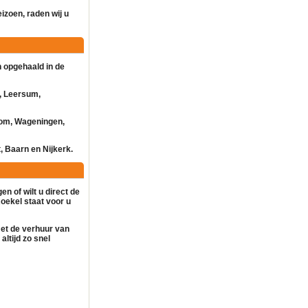
eizoen, raden wij u
 opgehaald in de
, Leersum,
kom, Wageningen,
, Baarn en Nijkerk.
en of wilt u direct de
oekel staat voor u
met de
verhuur
van
altijd zo snel