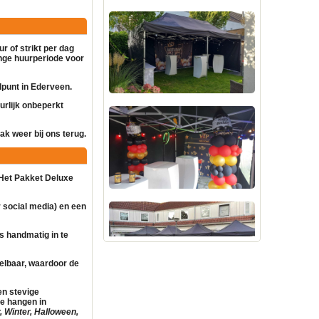
r of strikt per dag
lange huurperiode voor
alpunt in Ederveen.
urlijk onbeperkt
k weer bij ons terug.
 Het Pakket Deluxe
 social media) en een
is handmatig in te
telbaar, waardoor de
en stevige
te hangen in
, Winter, Halloween,