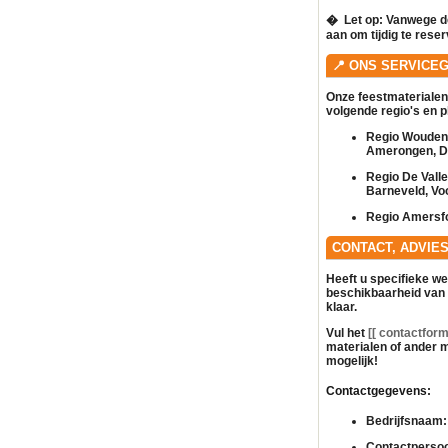
� ️
Let op:
Vanwege de
aan om tijdig te rese
📍 ONS SERVICE
Onze feestmaterialen
volgende regio's en 
Regio Woudenb
Amerongen, Do
Regio De Vall
Barneveld, Vo
Regio Amersfo
CONTACT, ADVIE
Heeft u specifieke w
beschikbaarheid van
klaar.
Vul het
[[ contactformu
materialen of ander
m
mogelijk!
Contactgegevens:
Bedrijfsnaam:
Contactperso