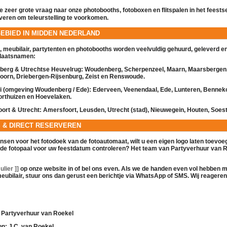
 zeer grote vraag naar onze
photobooths
,
fotoboxen
en
flitspalen
in het feests
rveren om teleurstelling te voorkomen.
GEBIED IN MIDDEN NEDERLAND
,
meubilair
,
partytenten
en
photobooths
worden veelvuldig gehuurd, geleverd en
plaatsnamen:
erg & Utrechtse Heuvelrug:
Woudenberg, Scherpenzeel, Maarn, Maarsbergen
orn, Driebergen-Rijsenburg, Zeist en Renswoude.
ei (omgeving Woudenberg / Ede):
Ederveen, Veenendaal, Ede, Lunteren, Benne
orthuizen en Hoevelaken.
ort & Utrecht:
Amersfoort, Leusden, Utrecht (stad), Nieuwegein, Houten, Soest
S & DIRECT RESERVEREN
ensen voor het fotodoek van de
fotoautomaat
, wilt u een eigen logo laten toevoeg
 de
fotopaal
voor uw feestdatum controleren? Het team van Partyverhuur van R
lier ]]
op onze website in of bel ons even. Als we de handen even vol hebben 
eubilair
, stuur ons dan gerust een berichtje via WhatsApp of SMS. Wij reageren 
Partyverhuur van Roekel
on:
J.C. van Roekel