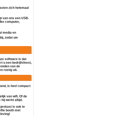
asten zich helemaal
gt van ons een USB-
lke computer,
al media en
bij, zodat uw
nze software is dat
t u een bedrijfsfeest,
gronden van de
n rustig uit.
rwand, is heel compact
lijk van wifi. Of de
hij werkt altijd.
kjeskast
is ook te
lfie booth
met
leving!