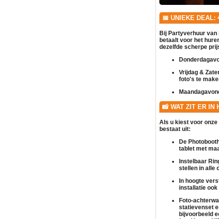
📅 UNIEKE DEAL:
Bij Partyverhuur van 
betaalt voor het hur
dezelfde scherpe prijs
Donderdagavo
Vrijdag & Zate
foto's te make
Maandagavon
📸 WAT ZIT ER IN
Als u kiest voor onze
bestaat uit:
De Photobooth 
tablet met maa
Instelbaar Ring
stellen in all
In hoogte verst
installatie oo
Foto-achterwa
statievenset e
bijvoorbeeld 