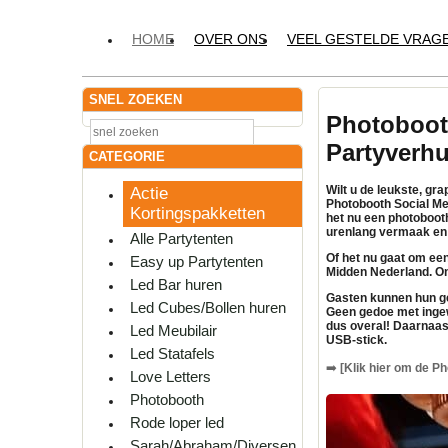
HOME
OVER ONS
VEEL GESTELDE VRAG
SNEL ZOEKEN
Photoboot
Partyverh
CATEGORIE
Wilt u de leukste, g
Actie
Photobooth Social Me
Kortingspakketten
het nu een photoboot
urenlang vermaak en 
Alle Partytenten
Of het nu gaat om een 
Easy up Partytenten
Midden Nederland. On
Led Bar huren
Gasten kunnen hun ge
Led Cubes/Bollen huren
Geen gedoe met ingew
dus overal! Daarnaas
Led Meubilair
USB-stick.
Led Statafels
➡️
[Klik hier om de Ph
Love Letters
Photobooth
Rode loper led
Sarah/Abraham/Diversen