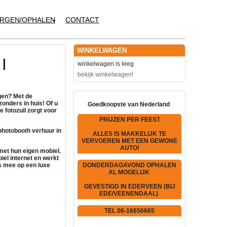
RGEN/OPHALEN
CONTACT
WINKELWAGEN
|
winkelwagen is leeg
bekijk winkelwagen!
gen? Met de
zonders in huis! Of u
Goedkoopste van Nederland
ve
fotozuil
zorgt voor
PRIJZEN PER FEEST
photobooth verhuur
in
ALLES IS MAKKELIJK TE
VERVOEREN MET EEN GEWONE
AUTO!
et hun eigen mobiel.
iel internet
en werkt
 mee op een luxe
DONDERDAGAVOND OPHALEN
AL MOGELIJK
GEVESTIGD IN EDERVEEN (BIJ
EDE/VEENENDAAL)
TEL 06-16656665