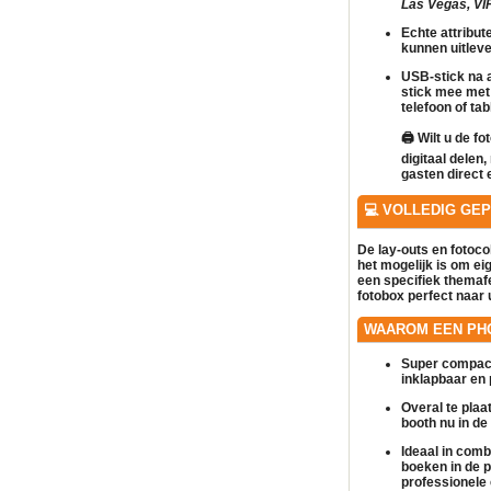
Las Vegas, VIP,
Echte attribut
kunnen uitlev
USB-stick na a
stick mee met
telefoon of tab
🖨️
Wilt u de fo
digitaal delen
gasten direct 
💻 VOLLEDIG GE
De lay-outs en fotoc
het mogelijk is om
ei
een specifiek themaf
fotobox
perfect naar 
WAAROM EEN PH
Super compact
inklapbaar en 
Overal te plaa
booth nu in de 
Ideaal in comb
boeken in de 
professionele 