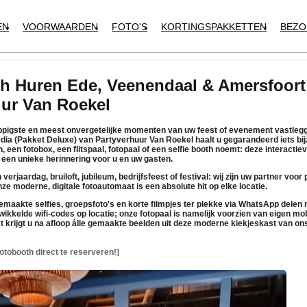
EN
VOORWAARDEN
FOTO'S
KORTINGSPAKKETTEN
BEZO
h Huren Ede, Veenendaal & Amersfoort 
uur Van Roekel
rappigste en meest onvergetelijke momenten van uw feest of evenement vastleg
dia (Pakket Deluxe)
van
Partyverhuur Van Roekel
haalt u gegarandeerd iets bij
h, een
fotobox
, een
flitspaal
,
fotopaal
of een
selfie booth
noemt: deze interactie
een unieke herinnering voor u en uw gasten.
verjaardag, bruiloft, jubileum, bedrijfsfeest of festival: wij zijn uw partner voor
ze moderne, digitale
fotoautomaat
is een absolute hit op elke locatie.
maakte selfies, groepsfoto's en korte filmpjes
ter plekke via WhatsApp delen
m
ikkelde wifi-codes op locatie; onze
fotopaal
is namelijk voorzien van
eigen mob
t krijgt u na afloop álle gemaakte beelden uit deze moderne
kiekjeskast
van ons
otobooth direct te reserveren!]