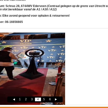
unt:
Schras 28, 6744WV Ederveen
(Centraal gelegen op de grens van Utrecht en
 vlot bereikbaar vanaf de A1 / A30 / A12)
n:
Elke avond geopend voor ophalen & retourneren!
er:
06-16656665
1
2
3
4
5
6