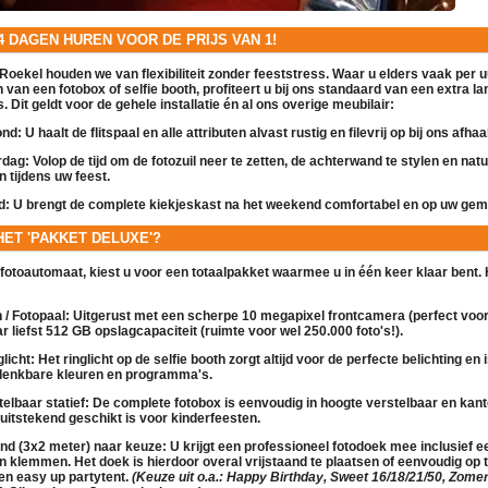
 4 DAGEN HUREN VOOR DE PRIJS VAN 1!
Roekel houden we van flexibiliteit zonder feeststress. Waar u elders vaak per uu
en van een
fotobox
of
selfie booth
, profiteert u bij ons standaard van een extra 
. Dit geldt voor de gehele installatie én al ons overige
meubilair
:
nd:
U haalt de
flitspaal
en alle attributen alvast rustig en filevrij op bij ons afha
rdag:
Volop de tijd om de
fotozuil
neer te zetten, de achterwand te stylen en natu
n tijdens uw feest.
d:
U brengt de complete
kiekjeskast
na het weekend comfortabel en op uw gema
 HET 'PAKKET DELUXE'?
fotoautomaat
, kiest u voor een totaalpakket waarmee u in één keer klaar bent.
/ Fotopaal:
Uitgerust met een scherpe 10 megapixel frontcamera (perfect voor
r liefst 512 GB opslagcapaciteit (ruimte voor wel 250.000 foto's!).
licht:
Het ringlicht op de
selfie booth
zorgt altijd voor de perfecte belichting en 
e denkbare kleuren en programma's.
elbaar statief:
De complete
fotobox
is eenvoudig in hoogte verstelbaar en kan
k uitstekend geschikt is voor kinderfeesten.
nd (3x2 meter) naar keuze:
U krijgt een professioneel fotodoek mee inclusief e
n klemmen. Het doek is hierdoor overal vrijstaand te plaatsen of eenvoudig op 
een
easy up partytent
.
(Keuze uit o.a.: Happy Birthday, Sweet 16/18/21/50, Zomer