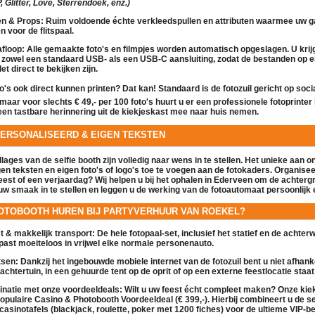
 Glitter, Love, Sterrendoek, enz.)
en & Props:
Ruim voldoende échte verkleedspullen en attributen waarmee uw g
en voor de
flitspaal
.
floop:
Alle gemaakte foto's en filmpjes worden automatisch opgeslagen. U krij
 zowel een standaard USB- als een USB-C aansluiting, zodat de bestanden op e
let direct te bekijken zijn.
to's ook direct kunnen printen?
Dat kan! Standaard is de
fotozuil
gericht op soci
, maar voor slechts
€ 49,- per 100 foto's
huurt u er een professionele fotoprinter 
een tastbare herinnering uit de
kiekjeskast
mee naar huis nemen.
PERSONALISEERD & EIGEN TEKSTEN
ollages van de
selfie booth
zijn volledig naar wens in te stellen. Het unieke aan o
gen teksten en eigen foto's of logo's toe te voegen
aan de fotokaders. Organiseer
eest of een verjaardag? Wij helpen u bij het ophalen in Ederveen om de achter
uw smaak in te stellen en leggen u de werking van de
fotoautomaat
persoonlijk e
OTOBOOTH HUREN BIJ PARTYVERHUUR VAN ROEKEL?
 & makkelijk transport:
De hele
fotopaal
-set, inclusief het statief en de achte
past moeiteloos in vrijwel elke normale personenauto.
tsen:
Dankzij het ingebouwde mobiele internet van de
fotozuil
bent u niet afhanke
achtertuin, in een gehuurde tent op de oprit of op een externe feestlocatie staat: 
inatie met onze voordeeldeals:
Wilt u uw feest écht compleet maken? Onze
kie
populaire
Casino & Photobooth Voordeeldeal (€ 399,-)
. Hierbij combineert u de
se
casinotafels (blackjack, roulette, poker met 1200 fiches) voor de ultieme VIP-be