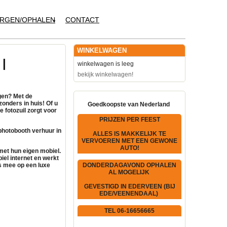
RGEN/OPHALEN
CONTACT
WINKELWAGEN
|
winkelwagen is leeg
bekijk winkelwagen!
gen? Met de
zonders in huis! Of u
Goedkoopste van Nederland
ve
fotozuil
zorgt voor
PRIJZEN PER FEEST
photobooth verhuur
in
ALLES IS MAKKELIJK TE
VERVOEREN MET EEN GEWONE
AUTO!
et hun eigen mobiel.
iel internet
en werkt
 mee op een luxe
DONDERDAGAVOND OPHALEN
AL MOGELIJK
GEVESTIGD IN EDERVEEN (BIJ
EDE/VEENENDAAL)
TEL 06-16656665