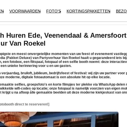
EN
VOORWAARDEN
FOTO'S
KORTINGSPAKKETTEN
BEZO
h Huren Ede, Veenendaal & Amersfoort 
uur Van Roekel
rappigste en meest onvergetelijke momenten van uw feest of evenement vastleg
dia (Pakket Deluxe)
van
Partyverhuur Van Roekel
haalt u gegarandeerd iets bij
h, een
fotobox
, een
flitspaal
,
fotopaal
of een
selfie booth
noemt: deze interactie
een unieke herinnering voor u en uw gasten.
verjaardag, bruiloft, jubileum, bedrijfsfeest of festival: wij zijn uw partner voor
ze moderne, digitale
fotoautomaat
is een absolute hit op elke locatie.
maakte selfies, groepsfoto's en korte filmpjes
ter plekke via WhatsApp delen
m
ikkelde wifi-codes op locatie; onze
fotopaal
is namelijk voorzien van
eigen mob
t krijgt u na afloop álle gemaakte beelden uit deze moderne
kiekjeskast
van ons
otobooth direct te reserveren!]