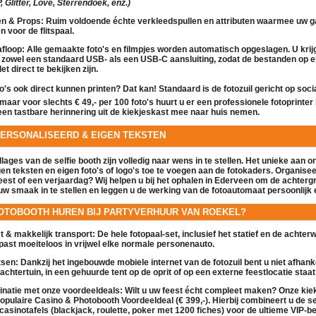
 Glitter, Love, Sterrendoek, enz.)
en & Props:
Ruim voldoende échte verkleedspullen en attributen waarmee uw g
en voor de
flitspaal
.
floop:
Alle gemaakte foto's en filmpjes worden automatisch opgeslagen. U krij
 zowel een standaard USB- als een USB-C aansluiting, zodat de bestanden op e
let direct te bekijken zijn.
to's ook direct kunnen printen?
Dat kan! Standaard is de
fotozuil
gericht op soci
, maar voor slechts
€ 49,- per 100 foto's
huurt u er een professionele fotoprinter 
een tastbare herinnering uit de
kiekjeskast
mee naar huis nemen.
PERSONALISEERD & EIGEN TEKSTEN
ollages van de
selfie booth
zijn volledig naar wens in te stellen. Het unieke aan o
gen teksten en eigen foto's of logo's toe te voegen
aan de fotokaders. Organiseer
eest of een verjaardag? Wij helpen u bij het ophalen in Ederveen om de achter
uw smaak in te stellen en leggen u de werking van de
fotoautomaat
persoonlijk e
OTOBOOTH HUREN BIJ PARTYVERHUUR VAN ROEKEL?
 & makkelijk transport:
De hele
fotopaal
-set, inclusief het statief en de achte
past moeiteloos in vrijwel elke normale personenauto.
tsen:
Dankzij het ingebouwde mobiele internet van de
fotozuil
bent u niet afhanke
achtertuin, in een gehuurde tent op de oprit of op een externe feestlocatie staat: 
inatie met onze voordeeldeals:
Wilt u uw feest écht compleet maken? Onze
kie
populaire
Casino & Photobooth Voordeeldeal (€ 399,-)
. Hierbij combineert u de
se
casinotafels (blackjack, roulette, poker met 1200 fiches) voor de ultieme VIP-be