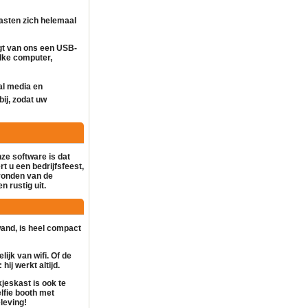
asten zich helemaal
gt van ons een USB-
lke computer,
al media en
bij, zodat uw
nze software is dat
t u een bedrijfsfeest,
gronden van de
n rustig uit.
rwand, is heel compact
lijk van wifi. Of de
hij werkt altijd.
kjeskast
is ook te
lfie booth
met
leving!