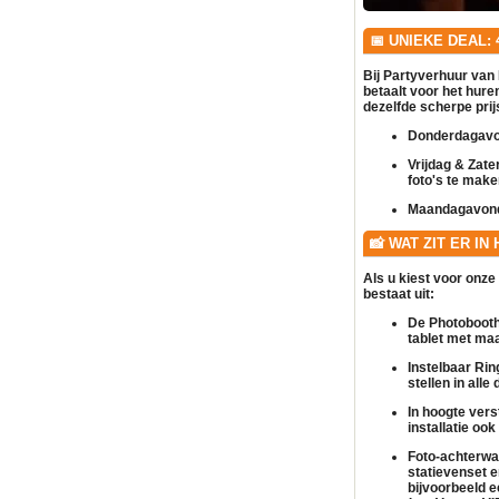
📅 UNIEKE DEAL:
Bij Partyverhuur van 
betaalt voor het hur
dezelfde scherpe prijs
Donderdagavo
Vrijdag & Zate
foto's te make
Maandagavon
📸 WAT ZIT ER IN
Als u kiest voor onze
bestaat uit:
De Photobooth 
tablet met maa
Instelbaar Ring
stellen in all
In hoogte verst
installatie oo
Foto-achterwa
statievenset e
bijvoorbeeld 