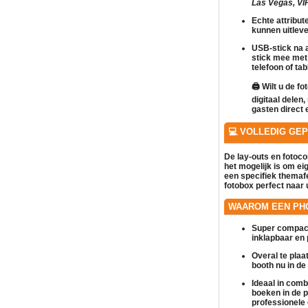
Las Vegas, VIP,
Echte attribut
kunnen uitlev
USB-stick na a
stick mee met
telefoon of tab
🖨️
Wilt u de fo
digitaal delen
gasten direct 
💻 VOLLEDIG GE
De lay-outs en fotoc
het mogelijk is om
ei
een specifiek themaf
fotobox
perfect naar 
WAAROM EEN PH
Super compact
inklapbaar en 
Overal te plaa
booth nu in de 
Ideaal in comb
boeken in de 
professionele 