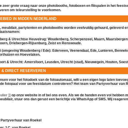
 zeer grote vraag naar onze
photobooths
,
fotoboxen
en
flitspalen
in het feests
rveren om teleurstelling te voorkomen.
GEBIED IN MIDDEN NEDERLAND
,
meubilair
,
partytenten
en
photobooths
worden veelvuldig gehuurd, geleverd en
plaatsnamen:
erg & Utrechtse Heuvelrug:
Woudenberg, Scherpenzeel, Maarn, Maarsbergen
orn, Driebergen-Rijsenburg, Zeist en Renswoude.
ei (omgeving Woudenberg / Ede):
Ederveen, Veenendaal, Ede, Lunteren, Benne
orthuizen en Hoevelaken.
ort & Utrecht:
Amersfoort, Leusden, Utrecht (stad), Nieuwegein, Houten, Soest
S & DIRECT RESERVEREN
ensen voor het fotodoek van de
fotoautomaat
, wilt u een eigen logo laten toevoeg
 de
fotopaal
voor uw feestdatum controleren? Het team van Partyverhuur van R
lier ]]
op onze website in of bel ons even. Als we de handen even vol hebben 
eubilair
, stuur ons dan gerust een berichtje via WhatsApp of SMS. Wij reageren 
Partyverhuur van Roekel
on:
J.C. van Roekel