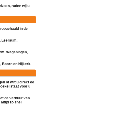
eizoen, raden wij u
 opgehaald in de
, Leersum,
kom, Wageningen,
, Baarn en Nijkerk.
en of wilt u direct de
oekel staat voor u
met de
verhuur
van
altijd zo snel