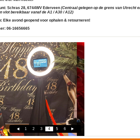
unt:
Schras 28, 6744WV Ederveen
(Centraal gelegen op de grens van Utrecht en
 vlot bereikbaar vanaf de A1 / A30 / A12)
n:
Elke avond geopend voor ophalen & retourneren!
er:
06-16656665
1
2
3
4
5
6