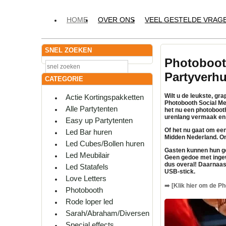
HOME
OVER ONS
VEEL GESTELDE VRAG
SNEL ZOEKEN
Photoboot
Partyverh
CATEGORIE
Wilt u de leukste, g
Actie Kortingspakketten
Photobooth Social Me
Alle Partytenten
het nu een photoboot
urenlang vermaak en 
Easy up Partytenten
Of het nu gaat om een 
Led Bar huren
Midden Nederland. On
Led Cubes/Bollen huren
Gasten kunnen hun ge
Led Meubilair
Geen gedoe met ingew
dus overal! Daarnaas
Led Statafels
USB-stick.
Love Letters
➡️
[Klik hier om de Ph
Photobooth
Rode loper led
Sarah/Abraham/Diversen
Special effects