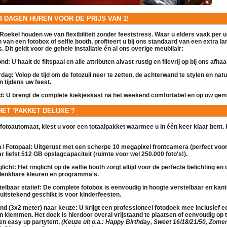
 4 DAGEN HUREN VOOR DE PRIJS VAN 1!
Roekel houden we van flexibiliteit zonder feeststress. Waar u elders vaak per uu
en van een
fotobox
of
selfie booth
, profiteert u bij ons standaard van een extra 
. Dit geldt voor de gehele installatie én al ons overige
meubilair
:
nd:
U haalt de
flitspaal
en alle attributen alvast rustig en filevrij op bij ons afha
rdag:
Volop de tijd om de
fotozuil
neer te zetten, de achterwand te stylen en natu
n tijdens uw feest.
d:
U brengt de complete
kiekjeskast
na het weekend comfortabel en op uw gema
 HET 'PAKKET DELUXE'?
fotoautomaat
, kiest u voor een totaalpakket waarmee u in één keer klaar bent.
/ Fotopaal:
Uitgerust met een scherpe 10 megapixel frontcamera (perfect voor
r liefst 512 GB opslagcapaciteit (ruimte voor wel 250.000 foto's!).
licht:
Het ringlicht op de
selfie booth
zorgt altijd voor de perfecte belichting en 
e denkbare kleuren en programma's.
elbaar statief:
De complete
fotobox
is eenvoudig in hoogte verstelbaar en kan
k uitstekend geschikt is voor kinderfeesten.
nd (3x2 meter) naar keuze:
U krijgt een professioneel fotodoek mee inclusief e
n klemmen. Het doek is hierdoor overal vrijstaand te plaatsen of eenvoudig op 
een
easy up partytent
.
(Keuze uit o.a.: Happy Birthday, Sweet 16/18/21/50, Zomer