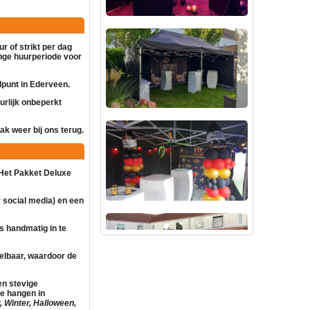
r of strikt per dag
lange huurperiode voor
alpunt in Ederveen.
urlijk onbeperkt
k weer bij ons terug.
 Het Pakket Deluxe
 social media) en een
is handmatig in te
telbaar, waardoor de
en stevige
te hangen in
, Winter, Halloween,