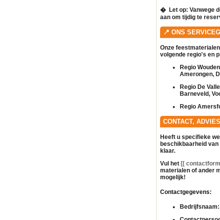
� ️
Let op:
Vanwege de
aan om tijdig te rese
📍 ONS SERVICE
Onze feestmaterialen
volgende regio's en 
Regio Woudenb
Amerongen, Do
Regio De Vall
Barneveld, Vo
Regio Amersfo
CONTACT, ADVIE
Heeft u specifieke w
beschikbaarheid van
klaar.
Vul het
[[ contactformu
materialen of ander
m
mogelijk!
Contactgegevens:
Bedrijfsnaam:
Contactperso