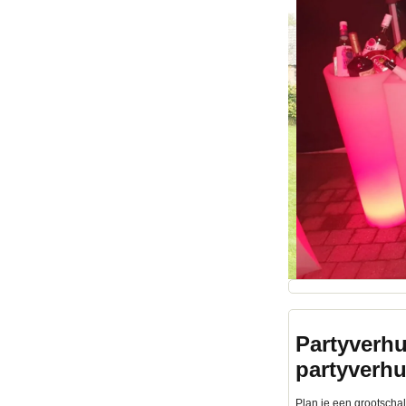
Partyverhu
partyverh
Plan je een grootschali