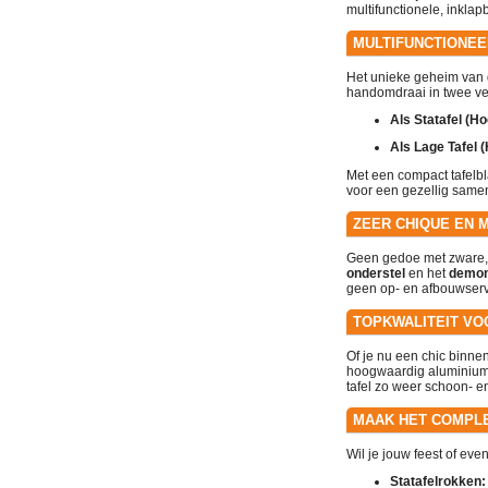
multifunctionele, inkla
MULTIFUNCTIONEEL
Het unieke geheim van de
handomdraai in twee ver
Als Statafel (H
Als Lage Tafel 
Met een compact tafelbla
voor een gezellig samen
ZEER CHIQUE EN 
Geen gedoe met zware, o
onderstel
en het
demon
geen op- en afbouwser
TOPKWALITEIT VO
Of je nu een chic binnen
hoogwaardig aluminium e
tafel zo weer schoon- 
MAAK HET COMPLE
Wil je jouw feest of eve
Statafelrokken: