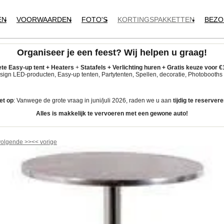
EN
VOORWAARDEN
FOTO'S
KORTINGSPAKKETTEN
BEZO
Organiseer je een feest?
Wij helpen u graag!
te Easy-up tent
+
Heaters
+
Statafels +
Verlichting huren +
Gratis keuze voor
€
ign LED-producten, Easy-up tenten, Partytenten, Spellen, decoratie, Photobooths 
et op
: Vanwege de grote vraag in juni/juli 2026, raden we u aan
tijdig
te reservere
Alles is makkelijk te vervoeren met een gewone auto!
volgende
>>
<<
vorige