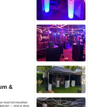
ium &
aar moet het meubilair
tplezier
— vind je deze