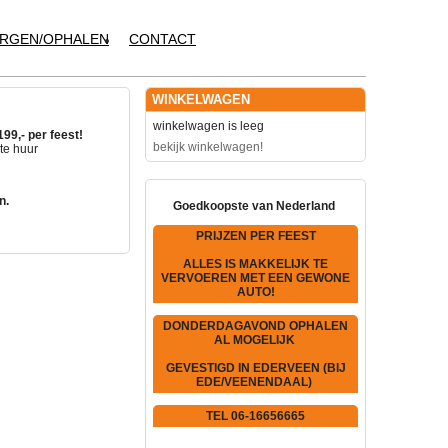
RGEN/OPHALEN
CONTACT
WINKELWAGEN
winkelwagen is leeg
199,- per feest!
bekijk winkelwagen!
te huur
n.
Goedkoopste van Nederland
PRIJZEN PER FEEST
ALLES IS MAKKELIJK TE
VERVOEREN MET EEN GEWONE
AUTO!
DONDERDAGAVOND OPHALEN
AL MOGELIJK
GEVESTIGD IN EDERVEEN (BIJ
EDE/VEENENDAAL)
TEL 06-16656665