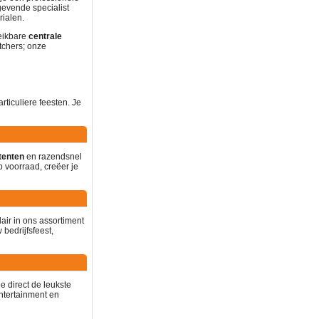
gevende specialist
ialen.
reikbare
centrale
tchers; onze
rticuliere feesten. Je
tenten
en razendsnel
p voorraad, creëer je
air in ons assortiment
bedrijfsfeest,
 direct de leukste
ntertainment en