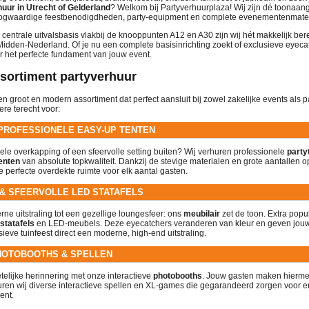
uur in Utrecht of Gelderland
? Welkom bij Partyverhuurplaza! Wij zijn dé toonaan
oogwaardige feestbenodigdheden, party-equipment en complete evenementenmater
 centrale uitvalsbasis vlakbij de knooppunten A12 en A30 zijn wij hét makkelijk be
idden-Nederland. Of je nu een complete basisinrichting zoekt of exclusieve eyeca
r het perfecte fundament van jouw event.
sortiment partyverhuur
n groot en modern assortiment dat perfect aansluit bij zowel zakelijke events als pa
ere terecht voor:
PROFESSIONELE EASY-UP TENTEN
bele overkapping of een sfeervolle setting buiten? Wij verhuren professionele
party
enten
van absolute topkwaliteit. Dankzij de stevige materialen en grote aantallen o
 perfecte overdekte ruimte voor elk aantal gasten.
 & SFEERVOLLE LED STATAFELS
ne uitstraling tot een gezellige loungesfeer: ons
meubilair
zet de toon. Extra popul
statafels
en LED-meubels. Deze eyecatchers veranderen van kleur en geven jouw 
sieve tuinfeest direct een moderne, high-end uitstraling.
HOTOBOOTHS & SPELLEN
telijke herinnering met onze interactieve
photobooths
. Jouw gasten maken hiermee
huren wij diverse interactieve spellen en XL-games die gegarandeerd zorgen voor e
ent.