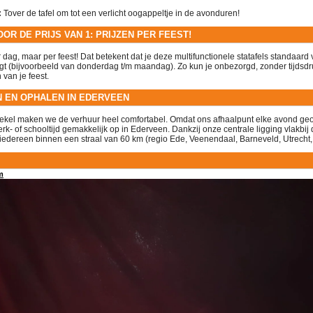
:
Tover de tafel om tot een verlicht oogappeltje in de avonduren!
OR DE PRIJS VAN 1: PRIJZEN PER FEEST!
r dag, maar per feest
! Dat betekent dat je deze multifunctionele statafels standaar
gt (bijvoorbeeld van donderdag t/m maandag)
. Zo kun je onbezorgd, zonder tijdsdr
 van je feest
.
 EN OPHALEN IN EDERVEEN
oekel maken we de verhuur heel comfortabel
. Omdat ons afhaalpunt elke avond ge
erk- of schooltijd gemakkelijk op in Ederveen
. Dankzij onze centrale ligging vlakbi
 iedereen binnen een straal van 60 km
(regio Ede, Veenendaal, Barneveld, Utrecht
m