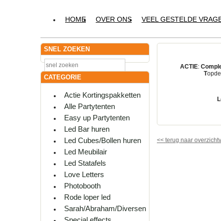
HOME
OVER ONS
VEEL GESTELDE VRAG
SNEL ZOEKEN
ACTIE
:
Comple
T
opdes
CATEGORIE
Actie Kortingspakketten
L
Alle Partytenten
Easy up Partytenten
Led Bar huren
Led Cubes/Bollen huren
<<
terug naar overzicht
Led Meubilair
Led Statafels
Love Letters
Photobooth
Rode loper led
Sarah/Abraham/Diversen
Special effects