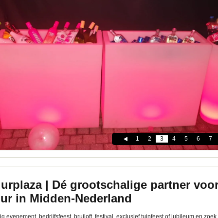
1
2
3
4
5
6
7
urplaza | Dé grootschalige partner voo
uur in Midden-Nederland
g evenement, bedrijfsfeest, bruiloft, festival, exclusief tuinfeest of jubileum en zoe