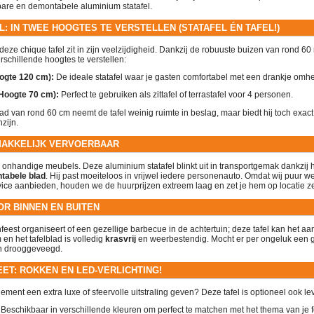
pbare en demontabele aluminium statafel.
: IN TWEE HOOGTES TE VERSTELLEN (STATAFEL ÉN TAFEL!)
ze chique tafel zit in zijn veelzijdigheid. Dankzij de robuuste buizen van rond 60 
schillende hoogtes te verstellen:
oogte 120 cm):
De ideale statafel waar je gasten comfortabel met een drankje omh
(Hoogte 70 cm):
Perfect te gebruiken als zittafel of terrastafel voor 4 personen.
d van rond 60 cm neemt de tafel weinig ruimte in beslag, maar biedt hij toch exact
zijn.
MAKKELIJK VERVOERBAAR
nhandige meubels. Deze aluminium statafel blinkt uit in transportgemak dankzij h
tabele blad
. Hij past moeiteloos in vrijwel iedere personenauto. Omdat wij puur w
vice aanbieden
, houden we de huurprijzen extreem laag en zet je hem op locatie zel
OR BINNEN EN BUITEN
feest organiseert of een gezellige barbecue in de achtertuin; deze tafel kan het aan
n het tafelblad is volledig
krasvrij
en weerbestendig. Mocht er per ongeluk een g
en drooggeveegd.
ET: ROKKEN EN LED-VERLICHTING!
nement een extra luxe of sfeervolle uitstraling geven? Deze tafel is optioneel ook l
Beschikbaar in verschillende kleuren om perfect te matchen met het thema van je f