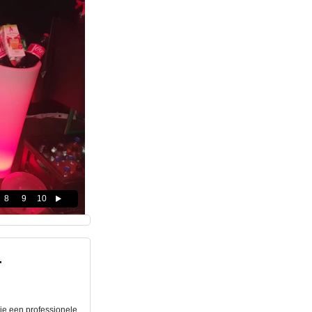
8
9
10
r
k je een professionele