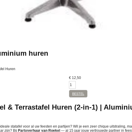
luminium huren
afel Huren
€
12,50
BESTEL
el & Terrastafel Huren (2-in-1) | Alumin
deale statafel voor al uw feesten en partijen? Wil je een zeer chique uitstraling, m
ar zijn? Bij
Partyverhuur van Roekel
— al 15 jaar jouw vertrouwde partner in fees