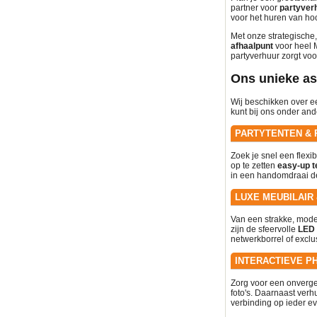
partner voor
partyverh
voor het huren van h
Met onze strategische,
afhaalpunt
voor heel M
partyverhuur zorgt voo
Ons unieke as
Wij beschikken over ee
kunt bij ons onder and
PARTYTENTEN & 
Zoek je snel een flexi
op te zetten
easy-up t
in een handomdraai de
LUXE MEUBILAIR
Van een strakke, moder
zijn de sfeervolle
LED 
netwerkborrel of exclu
INTERACTIEVE P
Zorg voor een onverge
foto's. Daarnaast ver
verbinding op ieder ev