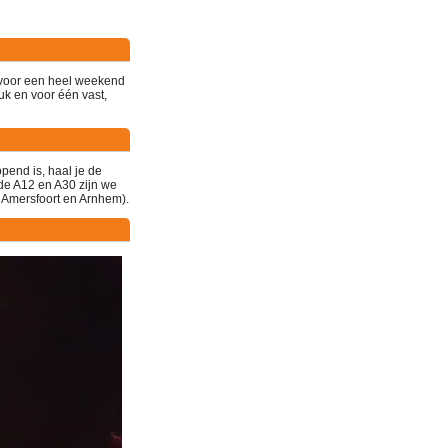
d voor een heel weekend
uk en voor één vast,
opend is
, haal je de
j de A12 en A30
zijn we
, Amersfoort en Arnhem)
.