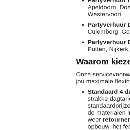
Partyverhuur 
Apeldoorn, Doe
Westervoort.
Partyverhuur 
Culemborg, Go
Partyverhuur 
Putten, Nijkerk
Waarom kieze
Onze servicevoorwaa
jou maximale flexibi
Standaard 4 d
strakke dagtar
standaardprijz
de materialen i
weer
retourne
opbouw, het fee