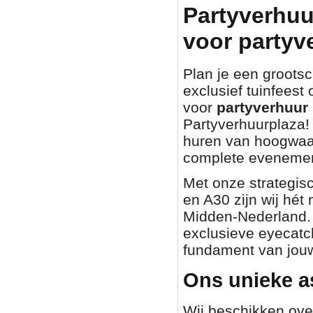
Partyverhuu
voor partyv
Plan je een grootsch
exclusief tuinfeest
voor
partyverhuur 
Partyverhuurplaza! 
huren van hoogwaa
complete evenemen
Met onze strategisc
en A30 zijn wij hét
Midden-Nederland. O
exclusieve eyecatch
fundament van jouw
Ons unieke a
Wij beschikken ove