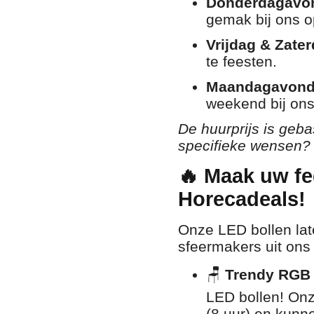
Donderdagavo
gemak bij ons o
Vrijdag & Zater
te feesten.
Maandagavond
weekend bij ons
De huurprijs is geb
specifieke wensen? 
🔥 Maak uw fe
Horecadeals!
Onze LED bollen la
sfeermakers uit ons 
🪑
Trendy RGB 
LED bollen! On
(8 uur) en kunne