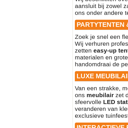
aansluit bij zowel z
ons onder andere t
PARTYTENTEN 
Zoek je snel een fl
Wij verhuren profe
zetten
easy-up ten
materialen en grote
handomdraai de per
LUXE MEUBILAI
Van een strakke, mo
ons
meubilair
zet d
sfeervolle
LED stat
veranderen van kleu
exclusieve tuinfees
INTERACTIEVE