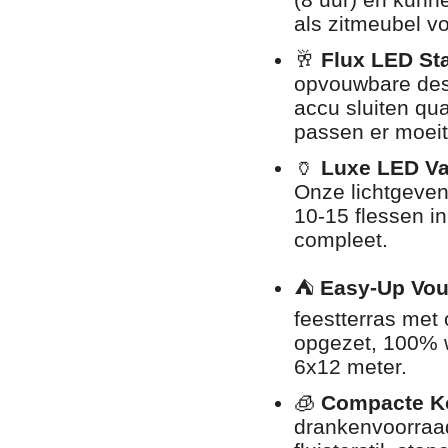
als zitmeubel v
🥂
Flux LED Sta
opvouwbare desi
accu sluiten qu
passen er moeit
🏺
Luxe LED Va
Onze lichtgeven
10-15 flessen in
compleet.
⛺
Easy-Up Vou
feestterras met
opgezet, 100% w
6x12 meter.
🧊
Compacte Ko
drankenvoorraad