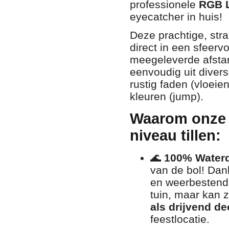
professionele
RGB L
eyecatcher in huis!
Deze prachtige, str
direct in een sfeervo
meegeleverde afstan
eenvoudig uit diver
rustig faden (vloeie
kleuren (jump).
Waarom onze 
niveau tillen:
🌊
100% Waterdi
van de bol! Dank
en weerbestendig
tuin, maar kan 
als drijvend de
feestlocatie.