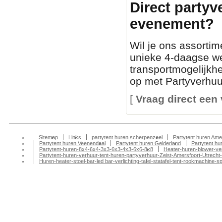
Direct partyv
evenement?
Wil je ons assortim
unieke 4-daagse we
transportmogelijkh
op met Partyverhuur
[
Vraag direct een 
Sitemap
Links
partytent huren scherpenzeel
Partytent huren Ame
Partytent huren Veenendaal
Partytent huren Gelderland
Partytent h
Partytent-huren-8x4-6x4-3x3-6x3-4x3-6x6-8x8
Heater-huren-blower-ve
Partytent-huren-verhuur-tent-huren-partyverhuur-Zeist-Amersfoort-Utrecht-
Huren-heater-stoel-bar-led bar-verlichting-tafel-statafel-tent-rookmachin