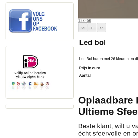
1
2
3
4
5
6
Led bol
Led Bol huren met 26 kleuren en di
Prijs in euro
Aantal
Oplaadbare 
Ultieme Sfe
Beste klant, wilt u v
écht sfeervolle en 