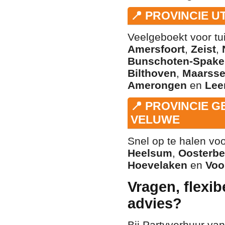
📍 PROVINCIE 
Veelgeboekt voor tu
Amersfoort
,
Zeist
,
Bunschoten-Spake
Bilthoven
,
Maarss
Amerongen
en
Lee
📍 PROVINCIE 
VELUWE
Snel op te halen v
Heelsum
,
Oosterb
Hoevelaken
en
Voo
Vragen, flexib
advies?
Bij Partyverhuur v