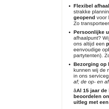
Flexibel afhaa
strakke planni
geopend
voor 
Zo transporteer
Persoonlijke u
afhaalpunt? Wij
ons altijd een
p
eenvoudige opb
partytenten). Zo
Bezorging op l
kunnen wij de 
in ons service
af; de op- en af
â­
Al 15 jaar de
beoordelen on
uitleg met een