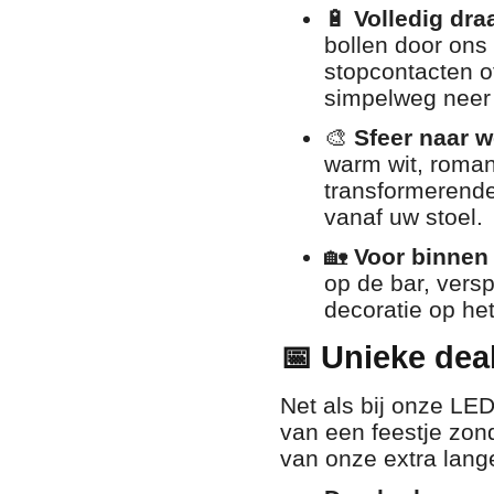
🔋
Volledig dra
bollen door ons
stopcontacten of
simpelweg neer 
🎨
Sfeer naar 
warm wit, roman
transformerende
vanaf uw stoel.
🏡
Voor binnen 
op de bar, versp
decoratie op het
📅 Unieke deal
Net als bij onze LE
van een feestje zond
van onze extra lang