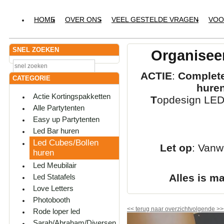
HOME
OVER ONS
VEEL GESTELDE VRAGEN
VOO
SNEL ZOEKEN
Organiseer
ACTIE
:
Complete
CATEGORIE
hure
Actie Kortingspakketten
T
opdesign LED-
Alle Partytenten
Easy up Partytenten
Led Bar huren
Led Cubes/Bollen
Let op
: Vanw
huren
Led Meubilair
Alles is m
Led Statafels
Love Letters
Photobooth
<<
terug naar overzicht
volgende
>>
Rode loper led
Sarah/Abraham/Diversen