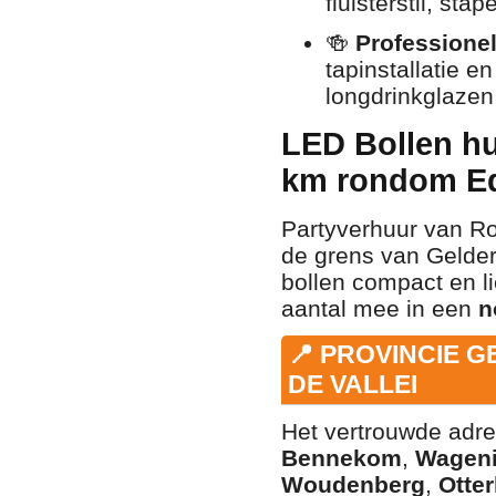
fluisterstil, st
🍻
Professione
tapinstallatie e
longdrinkglaze
LED Bollen hu
km rondom E
Partyverhuur van Ro
de grens van Gelder
bollen compact en l
aantal mee in een
n
📍 PROVINCIE 
DE VALLEI
Het vertrouwde adre
Bennekom
,
Wagen
Woudenberg
,
Otter