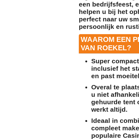
een bedrijfsfeest, 
helpen u bij het o
perfect naar uw sm
persoonlijk en rusti
WAAROM EEN P
VAN ROEKEL?
Super compact 
inclusief het s
en past moeite
Overal te plaat
u niet afhankel
gehuurde tent o
werkt altijd.
Ideaal in comb
compleet maken
populaire
Casi