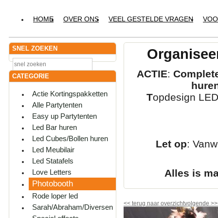
HOME
OVER ONS
VEEL GESTELDE VRAGEN
VOO
SNEL ZOEKEN
Organiseer
ACTIE
:
Complete
CATEGORIE
hure
Actie Kortingspakketten
T
opdesign LED-
Alle Partytenten
Easy up Partytenten
Led Bar huren
Led Cubes/Bollen huren
Let op
: Vanw
Led Meubilair
Led Statafels
Alles is m
Love Letters
Photobooth
Rode loper led
<<
terug naar overzicht
volgende
>>
Sarah/Abraham/Diversen