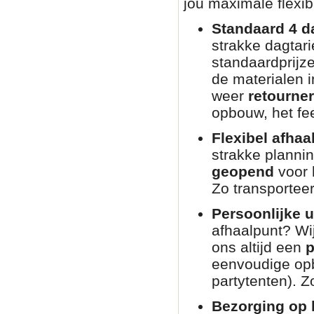
jou maximale flexibi
Standaard 4 d
strakke dagtar
standaardprijz
de materialen i
weer
retourne
opbouw, het fee
Flexibel afhaa
strakke planni
geopend
voor 
Zo transporteer
Persoonlijke u
afhaalpunt? Wij
ons altijd een
p
eenvoudige opb
partytenten). Zo
Bezorging op l