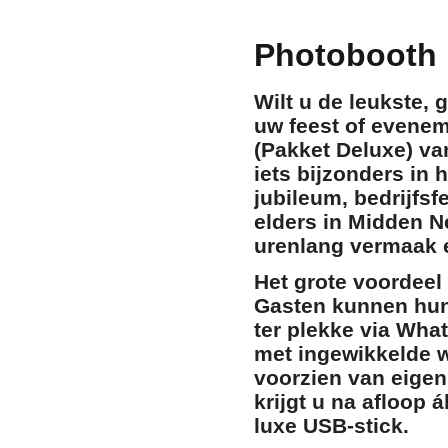
Photobooth 
Wilt u de leukste,
uw feest of evene
(Pakket Deluxe)
va
iets bijzonders in 
jubileum, bedrijfsf
elders in Midden N
urenlang vermaak e
Het grote voordee
Gasten kunnen hun 
ter plekke via Wha
met ingewikkelde w
voorzien van
eigen
krijgt u na afloop 
luxe USB-stick.