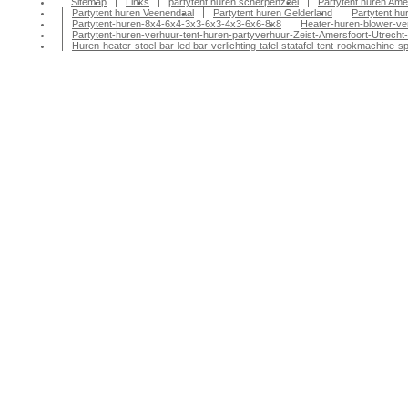
Sitemap
Links
partytent huren scherpenzeel
Partytent huren Ame
Partytent huren Veenendaal
Partytent huren Gelderland
Partytent h
Partytent-huren-8x4-6x4-3x3-6x3-4x3-6x6-8x8
Heater-huren-blower-ve
Partytent-huren-verhuur-tent-huren-partyverhuur-Zeist-Amersfoort-Utrecht-
Huren-heater-stoel-bar-led bar-verlichting-tafel-statafel-tent-rookmachin