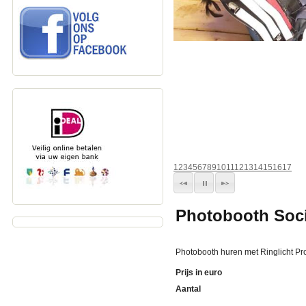
1
2
3
4
5
6
7
8
9
10
11
12
13
14
15
16
17
Photobooth Soci
Photobooth huren met Ringlicht P
Prijs in euro
Aantal