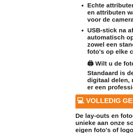
Echte attribute
en attributen 
voor de camera
USB-stick na a
automatisch op
zowel een stan
foto's op elke c
🖨️
Wilt u de fo
Standaard is d
digitaal delen,
er een professi
💻 VOLLEDIG G
De lay-outs en foto
unieke aan onze so
eigen foto's of log