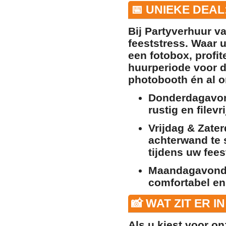
📅 UNIEKE DEAL
Bij Partyverhuur va
feeststress. Waar u
een fotobox, profit
huurperiode voor de
photobooth én al 
Donderdagavo
rustig en filev
Vrijdag & Zater
achterwand te s
tijdens uw fees
Maandagavond
comfortabel en
📸 WAT ZIT ER I
Als u kiest voor o