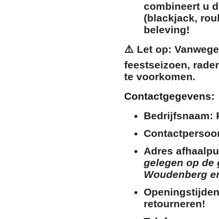
combineert u d
(blackjack, rou
beleving!
⚠️
Let op:
Vanwege 
feestseizoen, raden
te voorkomen.
Contactgegevens:
Bedrijfsnaam:
P
Contactpersoo
Adres afhaalpu
gelegen op de 
Woudenberg en 
Openingstijden
retourneren!