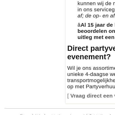
kunnen wij de 
in ons service
af; de op- en af
â­
Al 15 jaar de
beoordelen on
uitleg met een
Direct partyv
evenement?
Wil je ons assortim
unieke 4-daagse we
transportmogelijkh
op met Partyverhuur
[
Vraag direct een 