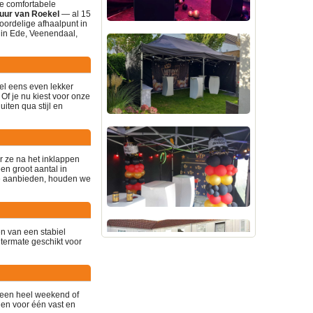
je comfortabele
uur van Roekel
— al 15
oordelige afhaalpunt in
n in Ede, Veenendaal,
wel eens even lekker
. Of je nu kiest voor onze
iten qua stijl en
r ze na het inklappen
en groot aantal in
ce aanbieden
, houden we
en van een stabiel
itermate geschikt voor
r een heel weekend of
 en voor één vast en