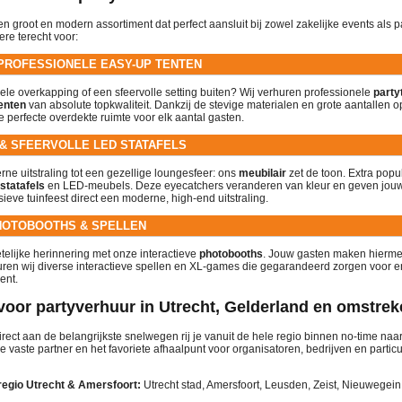
n groot en modern assortiment dat perfect aansluit bij zowel zakelijke events als pa
ere terecht voor:
PROFESSIONELE EASY-UP TENTEN
bele overkapping of een sfeervolle setting buiten? Wij verhuren professionele
party
enten
van absolute topkwaliteit. Dankzij de stevige materialen en grote aantallen o
 perfecte overdekte ruimte voor elk aantal gasten.
 & SFEERVOLLE LED STATAFELS
ne uitstraling tot een gezellige loungesfeer: ons
meubilair
zet de toon. Extra popul
statafels
en LED-meubels. Deze eyecatchers veranderen van kleur en geven jouw 
sieve tuinfeest direct een moderne, high-end uitstraling.
HOTOBOOTHS & SPELLEN
telijke herinnering met onze interactieve
photobooths
. Jouw gasten maken hiermee
huren wij diverse interactieve spellen en XL-games die gegarandeerd zorgen voor e
ent.
voor partyverhuur in Utrecht, Gelderland en omstre
irect aan de belangrijkste snelwegen rij je vanuit de hele regio binnen no-time naa
e vaste partner en het favoriete afhaalpunt voor organisatoren, bedrijven en particu
regio Utrecht & Amersfoort:
Utrecht stad, Amersfoort, Leusden, Zeist, Nieuwegein