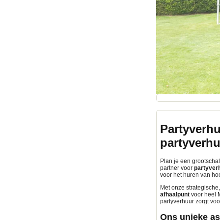
Partyverhu
partyverh
Plan je een grootschali
partner voor
partyverh
voor het huren van h
Met onze strategische,
afhaalpunt
voor heel M
partyverhuur zorgt voo
Ons unieke as