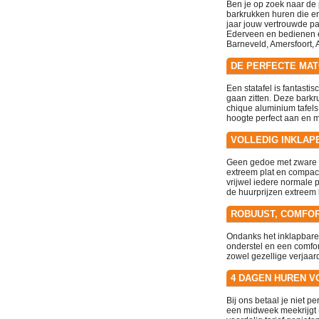
Ben je op zoek naar de 
barkrukken huren die er 
jaar jouw vertrouwde par
Ederveen
en bedienen e
Barneveld, Amersfoort, 
DE PERFECTE MAT
Een statafel is fantasti
gaan zitten. Deze barkr
chique aluminium tafels
hoogte perfect aan en m
VOLLEDIG INKLA
Geen gedoe met zware m
extreem plat en compact
vrijwel iedere normale
de huurprijzen extreem l
ROBUUST, COMFOR
Ondanks het inklapbare 
onderstel en een comfor
zowel gezellige verjaar
4 DAGEN HUREN VO
Bij ons betaal je niet pe
een midweek meekrijgt 