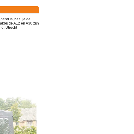
opend is
, haal je de
vlakbij de A12 en A30
zijn
ld, Utrecht