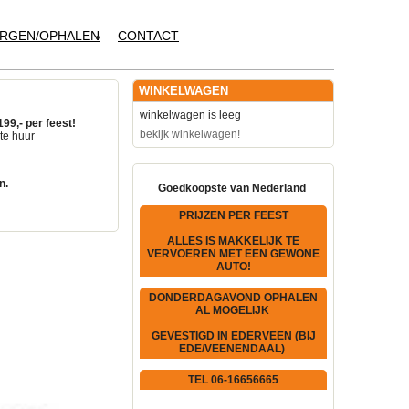
RGEN/OPHALEN
CONTACT
WINKELWAGEN
winkelwagen is leeg
199,- per feest!
bekijk winkelwagen!
te huur
n.
Goedkoopste van Nederland
PRIJZEN PER FEEST
ALLES IS MAKKELIJK TE
VERVOEREN MET EEN GEWONE
AUTO!
DONDERDAGAVOND OPHALEN
AL MOGELIJK
GEVESTIGD IN EDERVEEN (BIJ
EDE/VEENENDAAL)
TEL 06-16656665