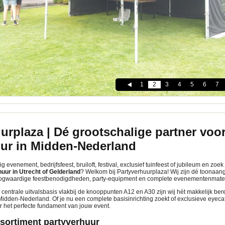
1
2
3
4
5
6
7
urplaza | Dé grootschalige partner voo
uur in Midden-Nederland
g evenement, bedrijfsfeest, bruiloft, festival, exclusief tuinfeest of jubileum en zoe
uur in Utrecht of Gelderland
? Welkom bij Partyverhuurplaza! Wij zijn dé toonaan
oogwaardige feestbenodigdheden, party-equipment en complete evenementenmater
 centrale uitvalsbasis vlakbij de knooppunten A12 en A30 zijn wij hét makkelijk be
idden-Nederland. Of je nu een complete basisinrichting zoekt of exclusieve eyeca
r het perfecte fundament van jouw event.
sortiment partyverhuur