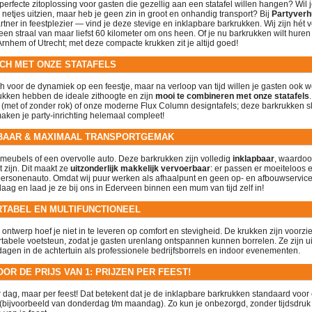
perfecte zitoplossing voor gasten die gezellig aan een statafel willen hangen? Wil 
netjes uitzien, maar heb je geen zin in groot en onhandig transport? Bij
Partyverh
tner in feestplezier
— vind je deze stevige en inklapbare barkrukken. Wij zijn hét v
en straal van maar liefst 60 kilometer om ons heen
. Of je nu barkrukken wilt hure
Arnhem of Utrecht
; met deze compacte krukken zit je altijd goed!
CH MET ONZE STATAFELS
sch voor de dynamiek op een feestje, maar na verloop van tijd willen je gasten ook 
ukken hebben de ideale zithoogte en zijn
mooi te combineren met onze statafels
 (met of zonder rok) of onze moderne Flux Column designtafels; deze barkrukken slu
aken je party-inrichting helemaal compleet!
PBAAR & MAXIMAAL TRANSPORTGEMAK
eubels of een overvolle auto. Deze barkrukken zijn volledig
inklapbaar
, waardoo
 zijn. Dit maakt ze
uitzonderlijk makkelijk vervoerbaar
: er passen er moeiteloos e
 personenauto. Omdat wij puur werken als afhaalpunt en geen op- en afbouwservi
aag en laad je ze bij ons in Ederveen binnen een mum van tijd zelf in!
TABEL EN MULTIFUNCTIONEEL
ontwerp hoef je niet in te leveren op comfort en stevigheid. De krukken zijn voorzi
tabele voetsteun, zodat je gasten urenlang ontspannen kunnen borrelen. Ze zijn u
dagen in de achtertuin als professionele bedrijfsborrels en indoor evenementen.
OR DE PRIJS VAN 1: PRIJZEN PER FEEST!
r dag, maar per feest
! Dat betekent dat je de inklapbare barkrukken standaard voo
(bijvoorbeeld van donderdag t/m maandag)
. Zo kun je onbezorgd, zonder tijdsdruk