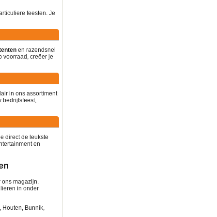
rticuliere feesten. Je
tenten
en razendsnel
p voorraad, creëer je
air in ons assortiment
bedrijfsfeest,
 direct de leukste
ntertainment en
ken
r ons magazijn.
lieren in onder
, Houten, Bunnik,