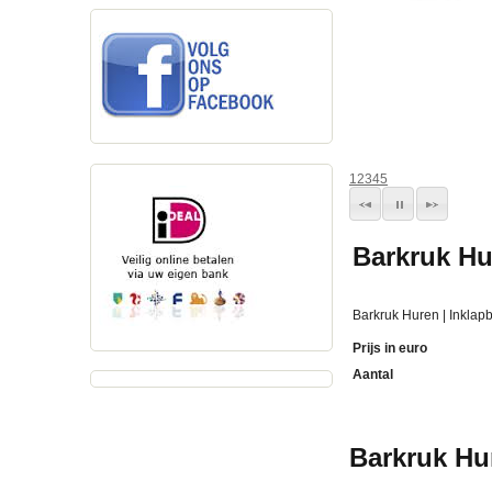
1
2
3
4
5
Barkruk Hu
Barkruk Huren | Inklap
Prijs in euro
Aantal
Barkruk Hur