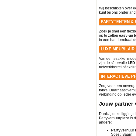
Wij beschikken over ee
kunt bij ons onder and
PARTYTENTEN & 
Zoek je snel een flexi
op te zetten
easy-up t
in een handomdraai de
LUXE MEUBILAIR
Van een strakke, moder
zijn de sfeervolle
LED 
netwerkborrel of exclu
INTERACTIEVE P
Zorg voor een onverge
foto's. Daarnaast ver
verbinding op ieder ev
Jouw partner 
Dankzij onze ligging d
Partyverhuurplaza is d
andere:
Partyverhuur 
Soest, Baarn.