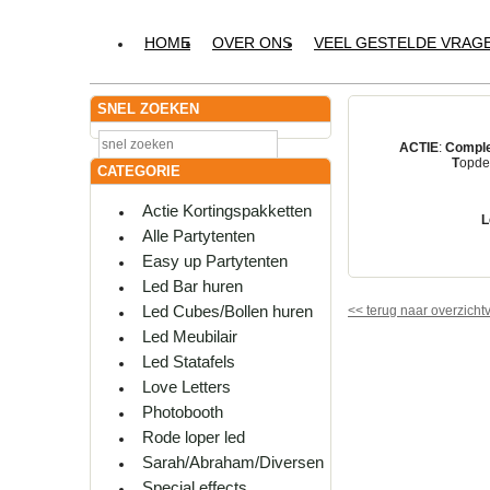
HOME
OVER ONS
VEEL GESTELDE VRAG
SNEL ZOEKEN
ACTIE
:
Comple
T
opdes
CATEGORIE
Actie Kortingspakketten
L
Alle Partytenten
Easy up Partytenten
Led Bar huren
Led Cubes/Bollen huren
<<
terug naar overzicht
Led Meubilair
Led Statafels
Love Letters
Photobooth
Rode loper led
Sarah/Abraham/Diversen
Special effects