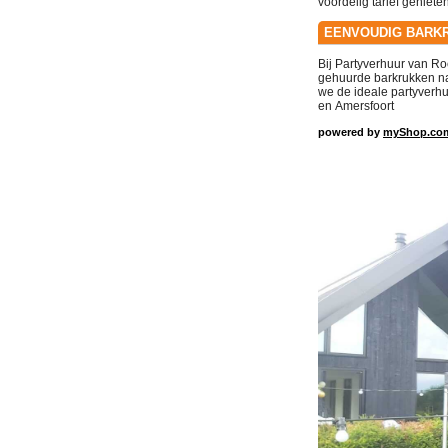
voordelig tarief genieten
EENVOUDIG BARKR
Bij Partyverhuur van R
gehuurde barkrukken na 
we de ideale partyverh
en
Amersfoort
powered by
myShop.co