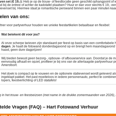
ven set (€ 19,-):
Heb je op de trouw- of feestlocatie geen geschikt ophangpoint of 
and bij de entree of achter de kadotafel plaatsen? Huur er dan voor slechts € 19,- e
ievenset bij. Hiermee staat je romantische perswand binnen een paar minuten kaars
elen van ons:
tner voor partyverhuur houden we unieke feestartikelen betaalbaar en flexibel:
Wat betekent dit voor jou?
Al onze scherpe tarieven zijn standaard per feest op basis van een comfortabele
dagen
. Je haalt de fotowand donderdagavond op en brengt hem maandagavond 
haast, geen dure dagprijzen!
Wij bieden bewust
geen
bezorg-, opbouw- of afbouwservice aan. Doordat je de ma
eenvoudig afhaalt en opzet, profiteer je bij ons van de allerlaagste partyverhuur pr
Amersfoort.
Het doek is compact op te vouwen en de optionele statievenset wordt geleverd a
ingeklapt pakket. Het past moeiteloos in iedere personenauto, perfect te combin
lopers, feestverlichting of LED statafels!
 in het trouw- en feestseizoen (met name in de drukke zomermaanden van 2026), ra
telde Vragen (FAQ) – Hart Fotowand Verhuur