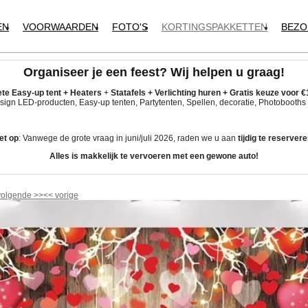
EN
VOORWAARDEN
FOTO'S
KORTINGSPAKKETTEN
BEZO
Organiseer je een feest?
Wij helpen u graag!
te Easy-up tent
+
Heaters
+
Statafels +
Verlichting huren +
Gratis keuze voor
€
ign LED-producten, Easy-up tenten, Partytenten, Spellen, decoratie, Photobooths 
et op
: Vanwege de grote vraag in juni/juli 2026, raden we u aan
tijdig
te reservere
Alles is makkelijk te vervoeren met een gewone auto!
volgende
>>
<<
vorige