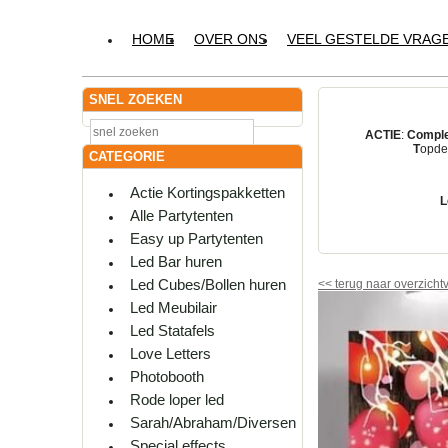
HOME
OVER ONS
VEEL GESTELDE VRAG
SNEL ZOEKEN
ACTIE
:
Comple
T
opdes
CATEGORIE
Actie Kortingspakketten
L
Alle Partytenten
Easy up Partytenten
Led Bar huren
Led Cubes/Bollen huren
<<
terug naar overzicht
Led Meubilair
Led Statafels
Love Letters
Photobooth
Rode loper led
Sarah/Abraham/Diversen
Special effects