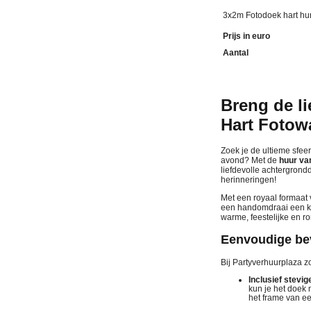
3x2m Fotodoek hart hu
Prijs in euro
Aantal
Breng de l
Hart Fotow
Zoek je de ultieme sfee
avond? Met de
huur va
liefdevolle achtergrond
herinneringen!
Met een royaal formaat
een handomdraai een kal
warme, feestelijke en r
Eenvoudige bev
Bij Partyverhuurplaza zo
Inclusief stevi
kun je het doek 
het frame van ee