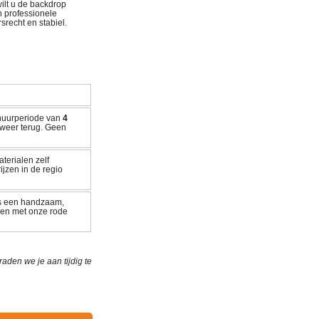
wilt u de backdrop
en professionele
recht en stabiel.
 huurperiode van
4
weer terug. Geen
terialen zelf
ijzen in de regio
ls een handzaam,
eren met onze rode
den we je aan tijdig te