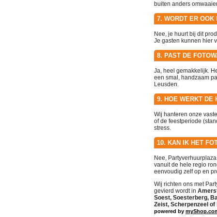
buiten anders omwaaie
7. WORDT ER OOK
Nee, je huurt bij dit pr
Je gasten kunnen hier v
8. PAST DE FOTO
Ja, heel gemakkelijk. He
een smal, handzaam pakk
Leusden.
9. HOE WERKT DE
Wij hanteren onze vast
of de feestperiode (st
stress.
10. KAN IK HET F
Nee, Partyverhuurplaza
vanuit de hele regio ro
eenvoudig zelf op en prof
Wij richten ons met Par
gevierd wordt in
Amersf
Soest, Soesterberg, B
Zeist, Scherpenzeel o
powered by
myShop.co