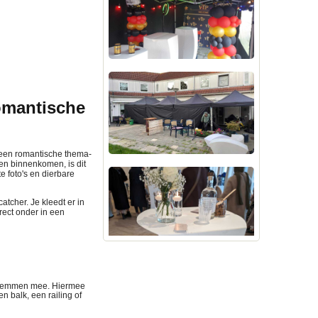
romantische
f een romantische thema-
ten binnenkomen, is dit
 foto's en dierbare
atcher. Je kleedt er in
rect onder in een
 klemmen mee. Hiermee
 balk, een railing of