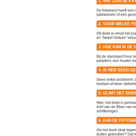
1. WAT ZIJN DE 
De fotowand heeft een 
jubilarissen of een geze
2. VOOR WELKE F
Dit doek is veruit het po
en 'Sweet Sixteen' verja
3. HOE KAN IK D
Bij de standaard huur 
partytent, een houten ba
4. IK HEB GEEN G
Geen enkel probleem! Je
bestaat uit twee stabie
5. GLIMT HET DO
Nee, het doek is gemaak
licht van de flitser van
schitteringen.
6. KAN DE FOTOWA
Als het doek strak tegen
buiten gebruiken? Dat k