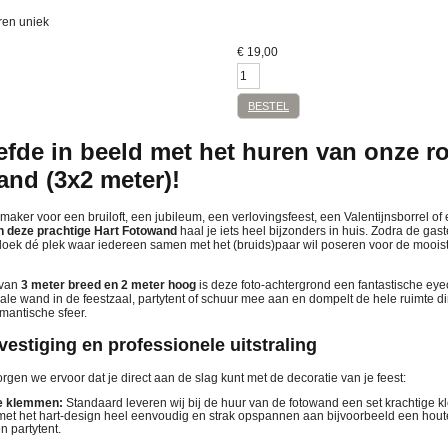
ren uniek
€
19,00
BESTEL
iefde in beeld met het huren van onze 
and (3x2 meter)!
rmaker voor een bruiloft, een jubileum, een verlovingsfeest, een Valentijnsborrel o
n deze prachtige Hart Fotowand
haal je iets heel bijzonders in huis. Zodra de gas
doek dé plek waar iedereen samen met het (bruids)paar wil poseren voor de mooiste
 van
3 meter breed en 2 meter hoog
is deze foto-achtergrond een fantastische eyec
e wand in de feestzaal, partytent of schuur mee aan en dompelt de hele ruimte di
omantische sfeer.
estiging en professionele uitstraling
rgen we ervoor dat je direct aan de slag kunt met de decoratie van je feest:
ge klemmen:
Standaard leveren wij bij de huur van de fotowand een set krachtige
met het hart-design heel eenvoudig en strak opspannen aan bijvoorbeeld een houten
n partytent.