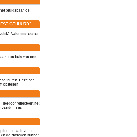
het bruidspaar, de
EEST GEHUURD?
welijk), Valentijnsfeesten
 aan een buis van een
nset huren. Deze set
t opstellen.
Hierdoor reflecteert het
's zonder nare
optionele statievenset
d en de statieven kunnen