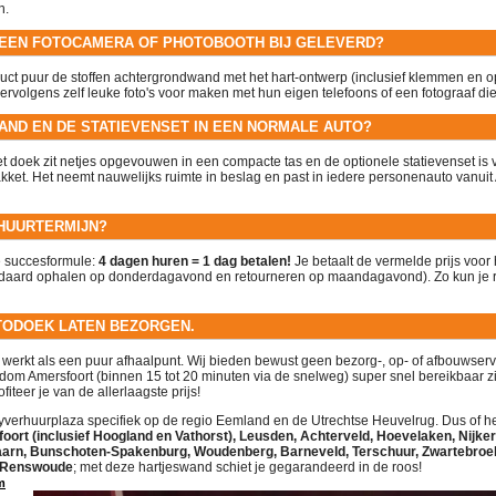
n.
 EEN FOTOCAMERA OF PHOTOBOOTH BIJ GELEVERD?
oduct puur de stoffen achtergrondwand met het hart-ontwerp (inclusief klemmen en op
ervolgens zelf leuke foto's voor maken met hun eigen telefoons of een fotograaf die
WAND EN DE STATIEVENSET IN EEN NORMALE AUTO?
t doek zit netjes opgevouwen in een compacte tas en de optionele statievenset is v
et. Het neemt nauwelijks ruimte in beslag en past in iedere personenauto vanuit A
 HUURTERMIJN?
e succesformule:
4 dagen huren = 1 dag betalen!
Je betaalt de vermelde prijs voor
andaard ophalen op donderdagavond en retourneren op maandagavond). Zo kun je
OTODOEK LATEN BEZORGEN.
 werkt als een puur afhaalpunt. Wij bieden bewust geen bezorg-, op- of afbouwser
ndom Amersfoort (binnen 15 tot 20 minuten via de snelweg) super snel bereikbaar zij
iteer je van de allerlaagste prijs!
tyverhuurplaza specifiek op de regio Eemland en de Utrechtse Heuvelrug. Dus of het
oort (inclusief Hoogland en Vathorst), Leusden, Achterveld, Hoevelaken, Nijker
aarn, Bunschoten-Spakenburg, Woudenberg, Barneveld, Terschuur, Zwartebroek,
f Renswoude
; met deze hartjeswand schiet je gegarandeerd in de roos!
m