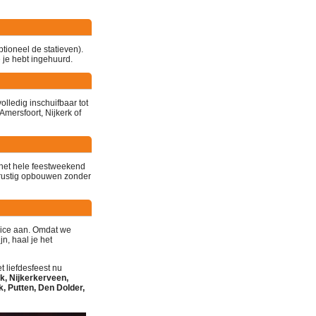
tioneel de statieven).
 je hebt ingehuurd.
olledig inschuifbaar tot
mersfoort, Nijkerk of
 het hele feestweekend
 rustig opbouwen zonder
vice aan. Omdat we
n, haal je het
 liefdesfeest nu
k, Nijkerkerveen,
 Putten, Den Dolder,