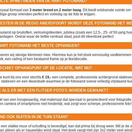
EXACTE AFMETINGEN VAN DE HART FOTOWAND?
royaal formaat van
3 meter breed en 2 meter hoog
. Dit biedt voldoende ruimte om 
llige groep vrienden perfect en volledig op de foto te krijgen.
EESTEN IN DE REGIO AMERSFOORT WORDT DEZE FOTOWAND HET M
pulairst op bruiloften, verlovingsfeesten, jubilea (zoals een 12,5-, 25- of 50-jarig hu
ardagen. Overal waar de liefde centraal staat, past dit sfeerdoek perfect.
E HART FOTOWAND HET BESTE OPHANGEN?
leveren wij stevige klemmen mee. Hiermee kun je het doek eenvoudig vastklemmen
lk, een railing of een bestaand frame op je feestlocatie.
ESCHIKT OPHANGPUNT OP DE LOCATIE, WAT NU?
 kunt bij ons voor slechts
€ 19,-
een complete, professionele achtergrond-statieve
le statieven en een dwarsbalk waarmee je de fotowand overal volledig vrijstaand kun
EK ALS ER MET EEN FLITSER FOTO'S WORDEN GEMAAKT?
t van een hoogwaardig, mat materiaal dat speciaal is geselecteerd voor fotografie. 
 een camera of smartphone niet hinderlijk, wat zorgt voor scherpe, professionele foto
ND OOK BUITEN IN DE TUIN STAAN?
 een vlakke muur of schutting is bevestigd, kan dat prima bij droog weer. Wil je de 
an alleen als er nauwelijks wind staat. Het doek vangt met zijn 3x2 meter veel win