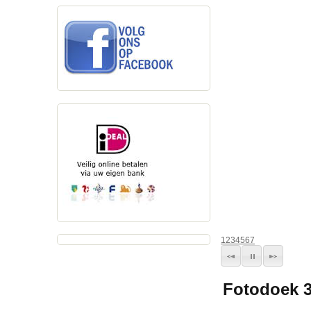
1
2
3
4
5
6
7
Fotodoek 3