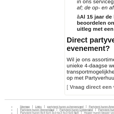
in ons service
af; de op- en af
â­
Al 15 jaar de
beoordelen on
uitleg met een
Direct partyv
evenement?
Wil je ons assortim
unieke 4-daagse we
transportmogelijkh
op met Partyverhuur
[
Vraag direct een 
Sitemap
Links
partytent huren scherpenzeel
Partytent huren Ame
Partytent huren Veenendaal
Partytent huren Gelderland
Partytent h
Partytent-huren-8x4-6x4-3x3-6x3-4x3-6x6-8x8
Heater-huren-blower-ve