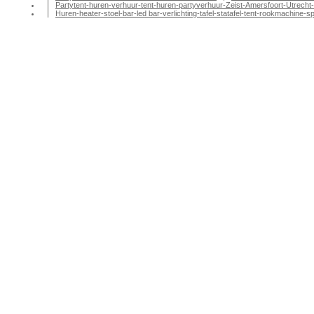
Partytent-huren-verhuur-tent-huren-partyverhuur-Zeist-Amersfoort-Utrecht-
Huren-heater-stoel-bar-led bar-verlichting-tafel-statafel-tent-rookmachin