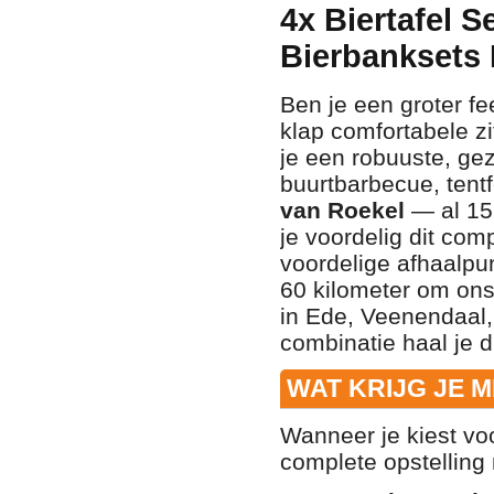
4x Biertafel S
Bierbanksets 
Ben je een groter fe
klap comfortabele z
je een robuuste, ge
buurtbarbecue, tentf
van Roekel
— al 15 
je voordelig dit co
voordelige afhaalpu
60 kilometer om on
in Ede, Veenendaal,
combinatie haal je d
WAT KRIJG JE M
Wanneer je kiest voo
complete opstelling