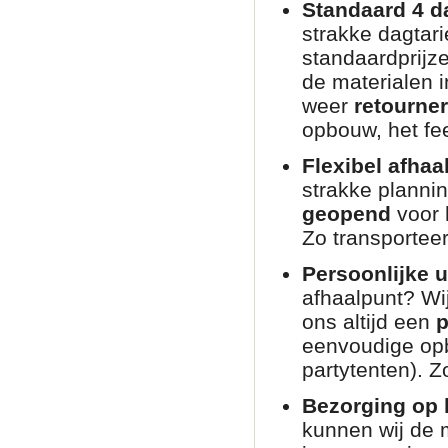
Standaard 4 d
strakke dagtar
standaardprijz
de materialen i
weer
retourne
opbouw, het fee
Flexibel afhaa
strakke planni
geopend
voor 
Zo transporteer
Persoonlijke u
afhaalpunt? Wij
ons altijd een
p
eenvoudige opb
partytenten). Zo
Bezorging op l
kunnen wij de 