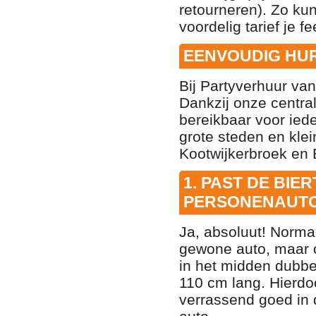
retourneren)
. Zo ku
voordelig tarief je fe
EENVOUDIG HUR
Bij Partyverhuur va
Dankzij onze central
bereikbaar voor ied
grote steden en kle
Kootwijkerbroek e
1. PAST DE BIE
PERSONENAUT
Ja, absoluut! Normal
gewone auto, maar o
in het midden dubbe
110 cm lang
. Hierdo
verrassend goed in 