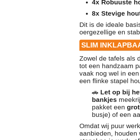
4x Robuuste ho
8x Stevige hou
Dit is de ideale ba
oergezellige en stab
SLIM INKLAPBA
Zowel de tafels als 
tot een handzaam p
vaak nog wel in een
een flinke stapel ho
🚗
Let op bij he
bankjes
meekrij
pakket een
grot
busje) of een a
Omdat wij puur werk
aanbieden
, houden 