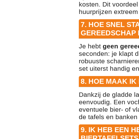
kosten
. Dit voordee
huurprijzen extreem 
7. HOE SNEL ST
GEREEDSCHAP 
Je hebt
geen gere
seconden: je klapt d
robuuste scharniere
set uiterst handig en
8. HOE MAAK I
Dankzij de gladde l
eenvoudig
. Een voc
eventuele bier- of 
de tafels en banken 
9. IK HEB EEN 
BIERTAFELSETS