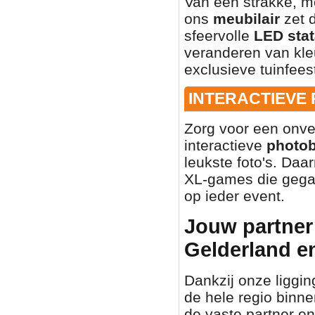
Van een strakke, mo
ons
meubilair
zet d
sfeervolle
LED stat
veranderen van kleu
exclusieve tuinfees
INTERACTIEVE
Zorg voor een onve
interactieve
photo
leukste foto's. Daa
XL-games die gegar
op ieder event.
Jouw partner 
Gelderland e
Dankzij onze liggin
de hele regio binn
de vaste partner en