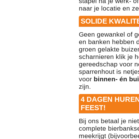
stapel na je werk- o
naar je locatie en z
SOLIDE KWALIT
Geen gewankel of gev
en banken hebben 
groen gelakte buize
scharnieren klik je 
gereedschap voor n
sparrenhout is netje
voor
binnen- én bu
zijn
.
4 DAGEN HUREN 
FEEST!
Bij ons betaal je nie
complete bierbanks
meekrijgt (bijvoor