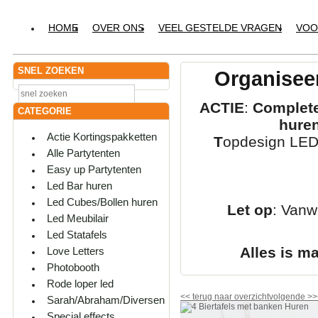
HOME
OVER ONS
VEEL GESTELDE VRAGEN
VOO
SNEL ZOEKEN
Organiseer
ACTIE
:
Complete
CATEGORIE
hure
Actie Kortingspakketten
T
opdesign LED-
Alle Partytenten
Easy up Partytenten
Led Bar huren
Led Cubes/Bollen huren
Let op
: Vanw
Led Meubilair
Led Statafels
Alles is m
Love Letters
Photobooth
Rode loper led
<<
terug naar overzicht
volgende
>>
Sarah/Abraham/Diversen
Special effects