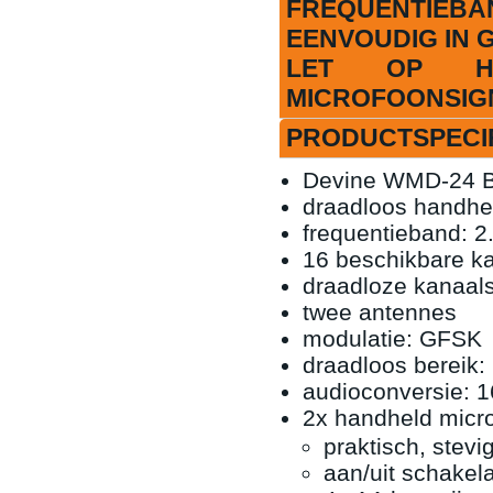
FREQUENTIEBA
EENVOUDIG IN 
LET OP H
MICROFOONSIG
PRODUCTSPECIF
Devine WMD-24 B
draadloos handhe
frequentieband: 2
16 beschikbare k
draadloze kanaals
twee antennes
modulatie: GFSK
draadloos bereik:
audioconversie: 1
2x handheld micr
praktisch, stevig
aan/uit schakel