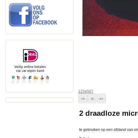
1
2
3
4
5
6
7
2 draadloze mic
te gebruiken op een afstand van o