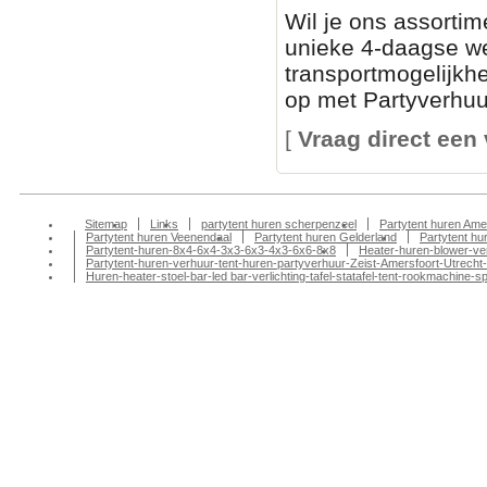
Wil je ons assortim
unieke 4-daagse we
transportmogelijkh
op met Partyverhuur
[
Vraag direct een 
Sitemap
Links
partytent huren scherpenzeel
Partytent huren Ame
Partytent huren Veenendaal
Partytent huren Gelderland
Partytent h
Partytent-huren-8x4-6x4-3x3-6x3-4x3-6x6-8x8
Heater-huren-blower-ve
Partytent-huren-verhuur-tent-huren-partyverhuur-Zeist-Amersfoort-Utrecht-
Huren-heater-stoel-bar-led bar-verlichting-tafel-statafel-tent-rookmachin