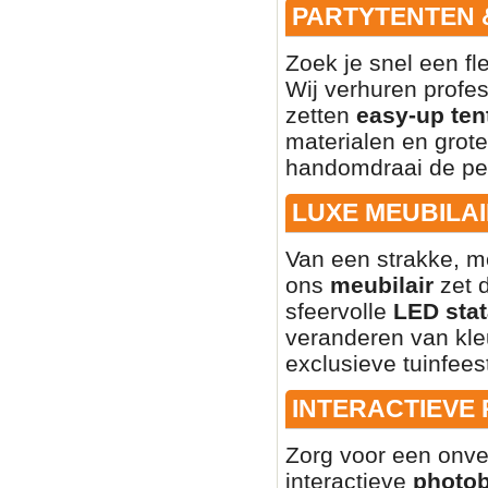
PARTYTENTEN 
Zoek je snel een fl
Wij verhuren profe
zetten
easy-up ten
materialen en grote
handomdraai de per
LUXE MEUBILAI
Van een strakke, mo
ons
meubilair
zet d
sfeervolle
LED stat
veranderen van kleu
exclusieve tuinfees
INTERACTIEVE
Zorg voor een onve
interactieve
photo