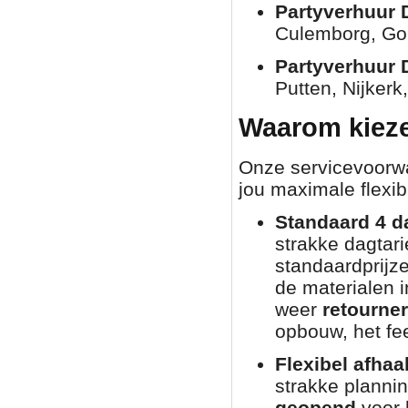
Partyverhuur 
Culemborg, Go
Partyverhuur 
Putten, Nijkerk
Waarom kieze
Onze servicevoorwaa
jou maximale flexibi
Standaard 4 d
strakke dagtar
standaardprijz
de materialen i
weer
retourne
opbouw, het fee
Flexibel afhaa
strakke planni
geopend
voor 