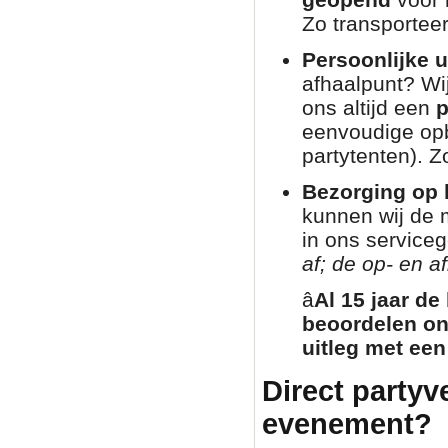
Zo transporteer
Persoonlijke u
afhaalpunt? Wij
ons altijd een
p
eenvoudige opb
partytenten). Zo
Bezorging op l
kunnen wij de 
in ons service
af; de op- en af
â­
Al 15 jaar de
beoordelen on
uitleg met een
Direct partyv
evenement?