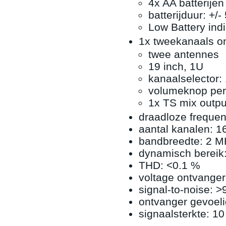
4x AA batterije
batterijduur: +/-
Low Battery indi
1x tweekanaals o
twee antennes
19 inch, 1U
kanaalselector:
volumeknop per
1x TS mix outp
draadloze frequen
aantal kanalen: 1
bandbreedte: 2 
dynamisch bereik
THD: <0.1 %
voltage ontvanger
signal-to-noise: >
ontvanger gevoeli
signaalsterkte: 