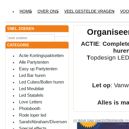
HOME
OVER ONS
VEEL GESTELDE VRAGEN
VOO
SNEL ZOEKEN
Organiseer
ACTIE
:
Complete
CATEGORIE
hure
Actie Kortingspakketten
T
opdesign LED-
Alle Partytenten
Easy up Partytenten
Led Bar huren
Led Cubes/Bollen huren
Let op
: Vanw
Led Meubilair
Led Statafels
Alles is m
Love Letters
Photobooth
Rode loper led
<<
terug naar overzicht
volgende
>>
Sarah/Abraham/Diversen
Special effects