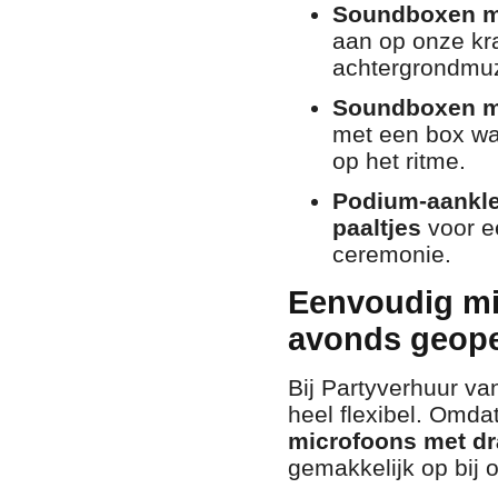
Soundboxen me
aan op onze kra
achtergrondmuzi
Soundboxen me
met een box w
op het ritme.
Podium-aankle
paaltjes
voor ee
ceremonie.
Eenvoudig mi
avonds geope
Bij Partyverhuur v
heel flexibel. Omda
microfoons met d
gemakkelijk op bij 