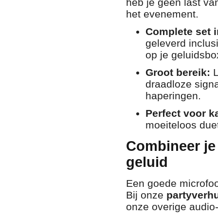
heb je geen last van
het evenement.
Complete set i
geleverd inclu
op je geluidsbox
Groot bereik:
L
draadloze signa
haperingen.
Perfect voor k
moeiteloos duet
Combineer je
geluid
Een goede microfoon
Bij onze
partyverh
onze overige audio-