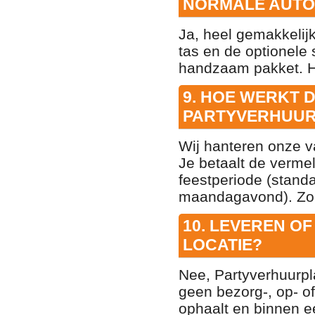
NORMALE AUTO
Ja, heel gemakkelij
tas en de optionele 
handzaam pakket. He
9. HOE WERKT 
PARTYVERHUUR
Wij hanteren onze 
Je betaalt de vermel
feestperiode (stan
maandagavond). Zo 
10. LEVEREN O
LOCATIE?
Nee, Partyverhuurpl
geen bezorg-, op- o
ophaalt en binnen e