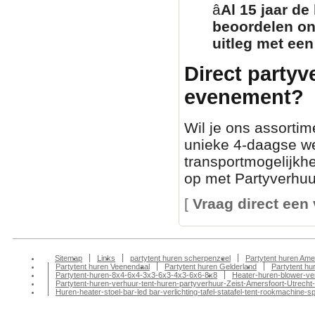
â­
Al 15 jaar de
beoordelen on
uitleg met een
Direct partyv
evenement?
Wil je ons assortim
unieke 4-daagse we
transportmogelijkh
op met Partyverhuur
[
Vraag direct een 
Sitemap
Links
partytent huren scherpenzeel
Partytent huren Ame
Partytent huren Veenendaal
Partytent huren Gelderland
Partytent h
Partytent-huren-8x4-6x4-3x3-6x3-4x3-6x6-8x8
Heater-huren-blower-ve
Partytent-huren-verhuur-tent-huren-partyverhuur-Zeist-Amersfoort-Utrecht-
Huren-heater-stoel-bar-led bar-verlichting-tafel-statafel-tent-rookmachin