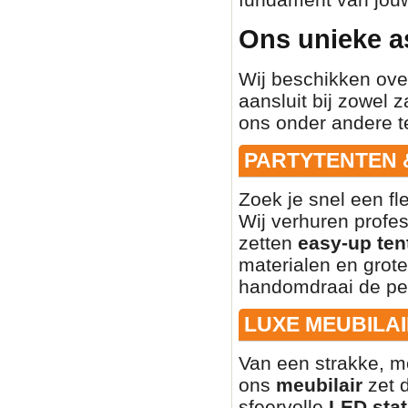
Ons unieke a
Wij beschikken ove
aansluit bij zowel z
ons onder andere t
PARTYTENTEN 
Zoek je snel een fl
Wij verhuren profe
zetten
easy-up ten
materialen en grote
handomdraai de per
LUXE MEUBILAI
Van een strakke, mo
ons
meubilair
zet d
sfeervolle
LED stat