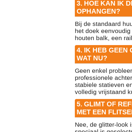
3. HOE KAN IK
OPHANGEN?
Bij de standaard hu
het doek eenvoudig
houten balk, een rai
4. IK HEB GEEN
WAT NU?
Geen enkel probleem
professionele achter
stabiele statieven 
volledig vrijstaand k
5. GLIMT OF RE
MET EEN FLITS
Nee, de glitter-look
speciaal is geselecte