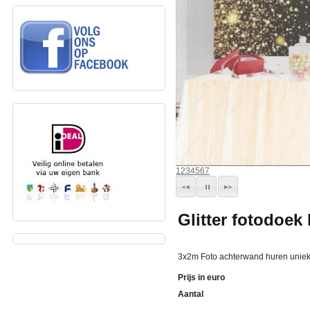
1
2
3
4
5
6
7
Glitter fotodoek
3x2m Foto achterwand huren unie
Prijs in euro
Aantal