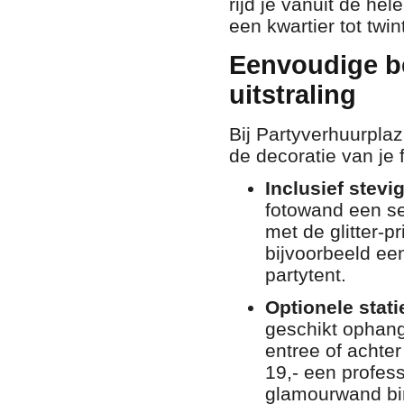
rijd je vanuit de he
een kwartier tot twi
Eenvoudige be
uitstraling
Bij Partyverhuurplaz
de decoratie van je 
Inclusief stev
fotowand een se
met de glitter-
bijvoorbeeld een
partytent.
Optionele statie
geschikt ophangp
entree of achte
19,- een profess
glamourwand bin