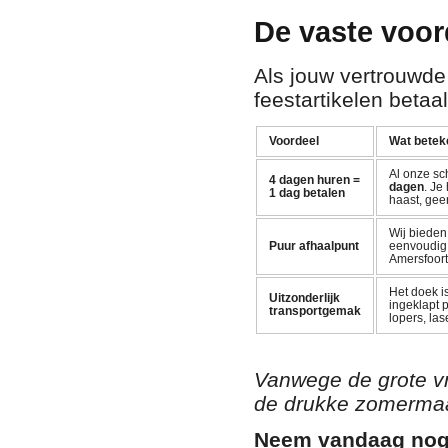
De vaste voor
Als jouw vertrouwde
feestartikelen betaal
Voordeel
Wat beteke
Al onze sc
4 dagen huren =
dagen
. Je
1 dag betalen
haast, gee
Wij biede
Puur afhaalpunt
eenvoudig a
Amersfoort
Het doek i
Uitzonderlijk
ingeklapt 
transportgemak
lopers, las
Vanwege de grote vr
de drukke zomermaan
Neem vandaag nog 