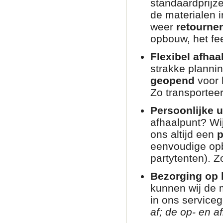
standaardprijz
de materialen i
weer
retourne
opbouw, het fee
Flexibel afhaa
strakke planni
geopend
voor 
Zo transporteer
Persoonlijke u
afhaalpunt? Wij
ons altijd een
p
eenvoudige opb
partytenten). Zo
Bezorging op l
kunnen wij de 
in ons service
af; de op- en af