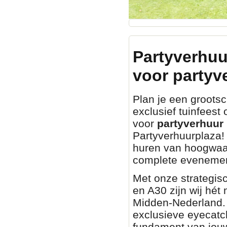
Partyverhuu
voor partyv
Plan je een grootsch
exclusief tuinfeest
voor
partyverhuur 
Partyverhuurplaza! 
huren van hoogwaa
complete evenemen
Met onze strategisc
en A30 zijn wij hét
Midden-Nederland. O
exclusieve eyecatch
fundament van jouw