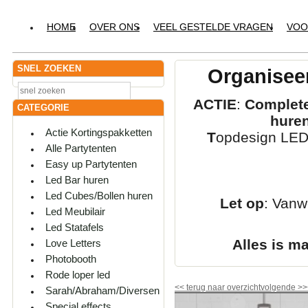
HOME
OVER ONS
VEEL GESTELDE VRAGEN
VOO
SNEL ZOEKEN
Organiseer
ACTIE
:
Complete
CATEGORIE
hure
Actie Kortingspakketten
T
opdesign LED-
Alle Partytenten
Easy up Partytenten
Led Bar huren
Led Cubes/Bollen huren
Let op
: Vanw
Led Meubilair
Led Statafels
Alles is m
Love Letters
Photobooth
Rode loper led
<<
terug naar overzicht
volgende
>>
Sarah/Abraham/Diversen
Special effects