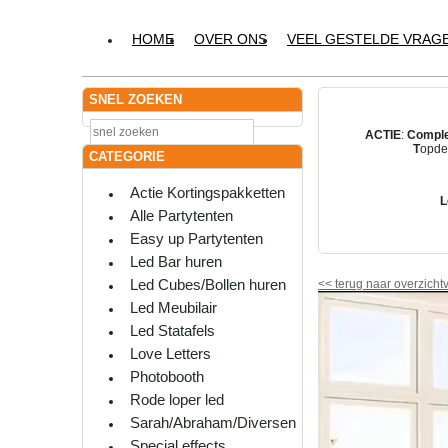
HOME
OVER ONS
VEEL GESTELDE VRAG
SNEL ZOEKEN
ACTIE
:
Comple
T
opdes
CATEGORIE
Actie Kortingspakketten
L
Alle Partytenten
Easy up Partytenten
Led Bar huren
Led Cubes/Bollen huren
<<
terug naar overzicht
Led Meubilair
Led Statafels
Love Letters
Photobooth
Rode loper led
Sarah/Abraham/Diversen
Special effects