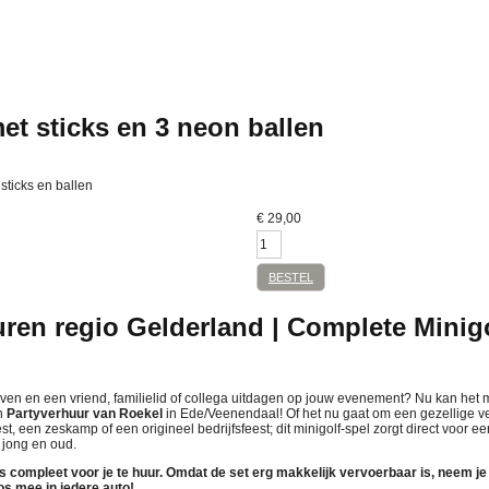
et sticks en 3 neon ballen
sticks en ballen
€
29,00
BESTEL
uren regio Gelderland | Complete Minig
lven en een vriend, familielid of collega uitdagen op jouw evenement? Nu kan het me
n
Partyverhuur van Roekel
in Ede/Veenendaal! Of het nu gaat om een gezellige ve
st, een zeskamp of een origineel bedrijfsfeest; dit minigolf-spel zorgt direct voor 
j jong en oud.
ons compleet voor je
te huur
. Omdat de set erg makkelijk vervoerbaar is, neem je 
s mee in iedere auto!