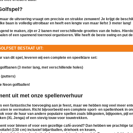
Golfspel?
, maar de uitvoering vraagt om precisie en strakke zenuwen! Je krijgt de besch
ke baan is volledig uitrolbaar en heeft een lengte van maar liefst
3 meter lang
!
agend te maken, zijn er
2 banen met verschillende groottes van de holes
. Hierdo
alen of een spannend toernooi organiseren. Wie heeft de beste swing en put de 
OLFSET BESTAAT UIT:
ur
van dit spel, leveren wij een complete en speelklare set:
 golfbanen
(3 meter lang, met verschillende holes)
(putters)
e Neon golfballen!
ment uit met onze spellenverhuur
is een fantastische toevoeging aan je feest, maar we hebben nog veel meer en
sten te vermaken. Richt bijvoorbeeld een complete sport- en spellenhoek in onder
ook voor de
huur
van andere populaire spellen zoals
blikgooien
,
bijlgooien
,
pijl 
kken (XL Jenga)
of een stevig touw voor
touwtrekken
.
nment voor binnen of voor een gezellige café-avond? Dan hebben we prachtige ta
oltafel (130 cm)
inclusief biljartballen, driehoek en keuen,