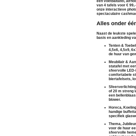
een
voetbaltafel
,
airho
van 4 tafels voor € 99,
onze interactieve
phot
spectaculaire
cashmac
Alles onder éé
Naast de leukste spel
basis en aankleding va
Tenten & Toebeh
4,5x6, 4,5x9, 6
de
huur
van
gew
Meubilair & Aan
statafel
met een
sfeervolle
LED-
comfortabele
s
biertafelsets
, l
Sfeerverlichtin
of 20 m streng 
een
bellenblaa
blower
.
Horeca, Koeling
handige
buffett
specifiek
glasw
Thema, Jubileum
voor de
huur
ee
sfeervolle
heme