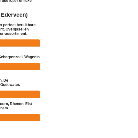
n
rode loper
en
luxe
 Ederveen)
ét perfect bereikbare
ht, Overijssel en
ur
-assortiment:
Scherpenzeel
,
Wageningen
,
Nijkerk
,
Hoevelaken
,
Kootwijkerbroek
of
Voorthuize
n
,
De
f
Oudewater
.
oorn
,
Rhenen
,
Elst
chem
.