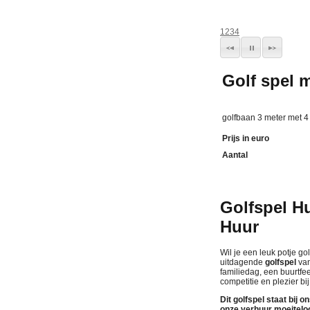
1
2
3
4
Golf spel m
golfbaan 3 meter met 4 
Prijs in euro
Aantal
Golfspel H
Huur
Wil je een leuk potje go
uitdagende
golfspel
va
familiedag, een buurtfee
competitie en plezier bi
Dit golfspel staat bij 
onze
verhuur
moeiteloo