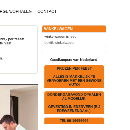
RGEN/OPHALEN
CONTACT
WINKELWAGEN
winkelwagen is leeg
199,- per feest!
bekijk winkelwagen!
te huur
n.
Goedkoopste van Nederland
PRIJZEN PER FEEST
ALLES IS MAKKELIJK TE
VERVOEREN MET EEN GEWONE
AUTO!
DONDERDAGAVOND OPHALEN
AL MOGELIJK
GEVESTIGD IN EDERVEEN (BIJ
EDE/VEENENDAAL)
TEL 06-16656665