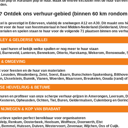
rah pop
of
Abraham pop
te huur
. Maak de entree exclusief met de
huur
van ee
rden
.
? Ontdek ons verhuur-gebied (binnen 60 km rondom
el is gevestigd in
Ederveen
, vlakbij de snelwegen A12 en A30. Dit maakt ons h
nt voor de
huur
van feestmateriaal in heel Midden-Nederland (Gelderland, Utrec
terialen en spelen staan
te huur
voor de volgende 71 plaatsen binnen ons
verhu
LLEY & GELDERSE VALLEI
 spel huren of bekijk welke spullen er nog meer
te huur
staan
l
,
Barneveld
,
Lunteren
,
Bennekom
,
Otterlo
,
Harskamp
,
Wekerom
,
Renswoude
,
T & OMGEVING
t voor feesten en de
huur
van materialen
,
Leusden
,
Woudenberg
,
Zeist
,
Soest
,
Baarn
,
Bunschoten-Spakenburg
,
Bilthove
in
,
IJsselstein
,
Bunnik
,
Vianen
,
Woerden
,
Maarssen
,
Breukelen
,
Gouda (rand)
o
TSE HEUVELRUG & BETUWE
huren en profiteer van onze scherpe
verhuur
-prijzen in
Amerongen
,
Leersum
,
D
Kesteren
,
Opheusden
,
Ochten
,
Tiel
,
Buren
,
Geldermalsen
,
Culemborg
en
Gorin
, NIJMEGEN & KOP VAN BRABANT
ctieve spelen perfect bereikbaar voor organisatoren
Velp
,
Renkum
,
Oosterbeek
,
Heelsum
,
Wolfheze
,
Doorwerth
,
Elst
,
Bemmel
,
Huissen
,
Duiven
,
Westervoort
,
Zevenaar
,
Wijchen
,
Oss
of
Cuijk
.