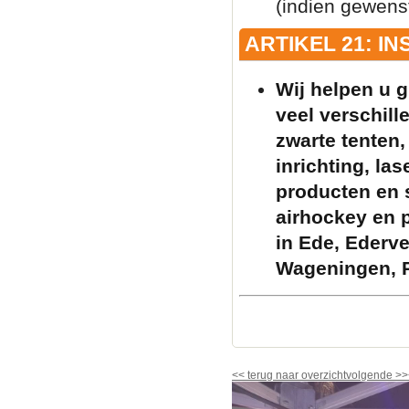
(indien gewenst
ARTIKEL 21: I
Wij helpen u g
veel verschill
zwarte tenten, 
inrichting, la
producten en s
airhockey en p
in Ede, Ederv
Wageningen, R
<<
terug naar overzicht
volgende
>>