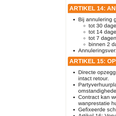
ARTIKEL 14: A
Bij annulering
tot 30 dag
tot 14 dag
tot 7 dage
binnen 2 
Annuleringsver
ARTIKEL 15: O
Directe opzegg
intact retour.
Partyverhuurpl
omstandighede
Contract kan w
wanprestatie h
Gefixeerde scha
Artikel 16: Ver