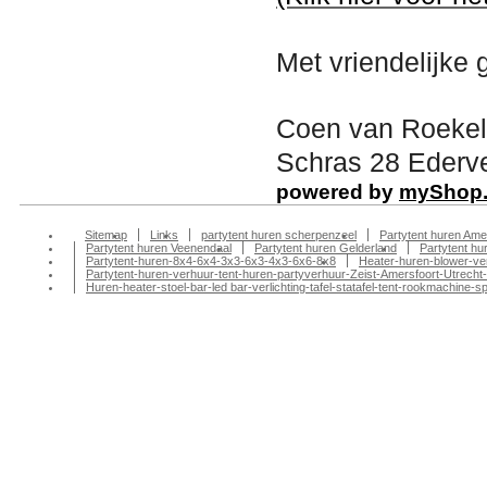
Met vriendelijke 
Coen van Roekel
Schras 28 Ederve
powered by
myShop
Sitemap
Links
partytent huren scherpenzeel
Partytent huren Ame
Partytent huren Veenendaal
Partytent huren Gelderland
Partytent h
Partytent-huren-8x4-6x4-3x3-6x3-4x3-6x6-8x8
Heater-huren-blower-ve
Partytent-huren-verhuur-tent-huren-partyverhuur-Zeist-Amersfoort-Utrecht-
Huren-heater-stoel-bar-led bar-verlichting-tafel-statafel-tent-rookmachin