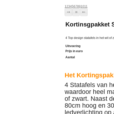
1
2
3
4
5
6
7
8
9
10
11
Kortinsgpakket S
4 Top design statafels in het wit o
Uitvoering
Prijs in euro
Aantal
Het
Kortingspak
4 Statafels van h
waardoor heel mak
of zwart. Naast d
80cm hoog en 30
ledverlichting op