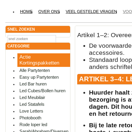
HOME
OVER ONS
VEEL GESTELDE VRAGEN
VOO
SNEL ZOEKEN
Artikel 1–2: Overe
De voorwaarden
CATEGORIE
accessoires.
Actie
Standaard loop
Kortingspakketten
anders schrift
Alle Partytenten
Easy up Partytenten
ARTIKEL 3–4: 
Led Bar huren
Led Cubes/Bollen huren
Huurder haalt 
Led Meubilair
bezorging is a
Led Statafels
dagen. Dit ho
Love Letters
en het retour
Photobooth
Bij te late re
Rode loper led
Sarah/Abraham/Diversen