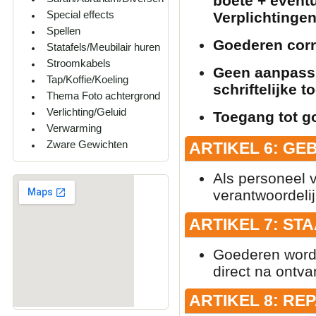
boete + eventu
Special effects
Verplichtinge
Spellen
Goederen corr
Statafels/Meubilair huren
Stroomkabels
Geen aanpass
Tap/Koffie/Koeling
schriftelijke 
Thema Foto achtergrond
Verlichting/Geluid
Toegang tot g
Verwarming
Zware Gewichten
ARTIKEL 6: GE
Als personeel v
verantwoordeli
ARTIKEL 7: ST
Goederen worden
direct na ontva
ARTIKEL 8: RE