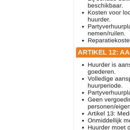
beschikbaar.
Kosten voor loc
huurder.
Partyverhuurpla
nemen/ruilen.
Reparatiekosten
ARTIKEL 12: A
Huurder is aan
goederen.
Volledige aansp
huurperiode.
Partyverhuurpl
Geen vergoedi
personen/eig
Artikel 13: Med
Onmiddellijk me
Huurder moet d