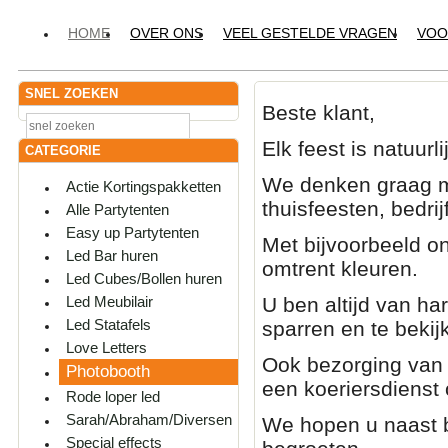
HOME
OVER ONS
VEEL GESTELDE VRAGEN
VOO
SNEL ZOEKEN
Beste klant,
Elk feest is natuur
CATEGORIE
We denken graag me
Actie Kortingspakketten
thuisfeesten, bedri
Alle Partytenten
Easy up Partytenten
Met bijvoorbeeld o
Led Bar huren
omtrent kleuren.
Led Cubes/Bollen huren
U ben altijd van h
Led Meubilair
Led Statafels
sparren en te bekij
Love Letters
Ook bezorging van 
Photobooth
een koeriersdienst 
Rode loper led
Sarah/Abraham/Diversen
We hopen u naast b
Special effects