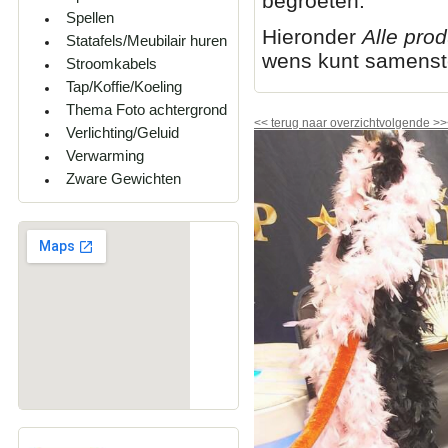
begroeten.
Spellen
Hieronder
Alle pro
Statafels/Meubilair huren
wens kunt samenste
Stroomkabels
Tap/Koffie/Koeling
Thema Foto achtergrond
<<
terug naar overzicht
volgende
>>
Verlichting/Geluid
Verwarming
Zware Gewichten