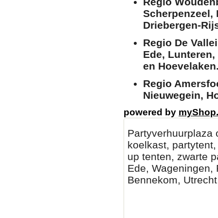
Regio Woudenb
Scherpenzeel,
Driebergen-Rij
Regio De Valle
Ede, Lunteren,
en Hoevelaken
Regio Amersfoo
Nieuwegein, Ho
powered by
myShop
Partyverhuurplaza o
koelkast, partytent
up tenten, zwarte pa
Ede, Wageningen, R
Bennekom, Utrecht
Partytenten verhuur D
Lochem Partytent hure
partyverhuur amersfoo