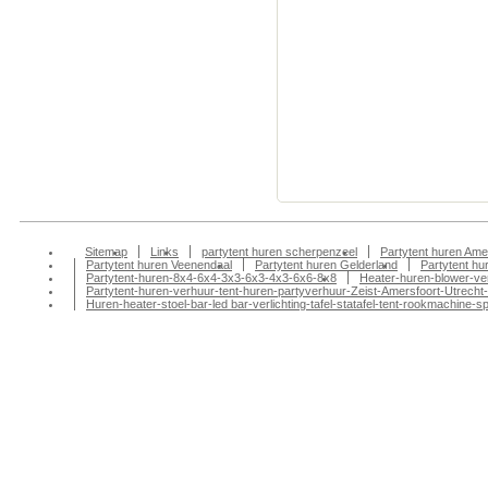
scherpenzeel, partyv
partytentverhuur sch
scherpenzeel, partyv
partytentverhuur sch
scherpenzeel, partyv
partytentverhuur sche
gelderland, partyverh
partytent huren gelde
Sitemap
Links
partytent huren scherpenzeel
Partytent huren Ame
Partytent huren Veenendaal
Partytent huren Gelderland
Partytent h
Partytent-huren-8x4-6x4-3x3-6x3-4x3-6x6-8x8
Heater-huren-blower-ve
Partytent-huren-verhuur-tent-huren-partyverhuur-Zeist-Amersfoort-Utrecht-
Huren-heater-stoel-bar-led bar-verlichting-tafel-statafel-tent-rookmachin