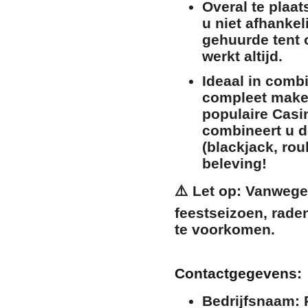
Overal te plaat
u niet afhankel
gehuurde tent o
werkt altijd.
Ideaal in comb
compleet maken
populaire
Casi
combineert u d
(blackjack, rou
beleving!
⚠️
Let op:
Vanwege 
feestseizoen, raden
te voorkomen.
Contactgegevens:
Bedrijfsnaam:
P