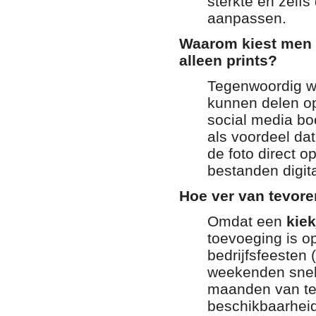
sterkte en zelfs
aanpassen.
Waarom kiest men v
alleen prints?
Tegenwoordig wi
kunnen delen op
social media boo
als voordeel dat
de foto direct op
bestanden digit
Hoe ver van tevor
Omdat een
kiek
toevoeging is o
bedrijfsfeesten 
weekenden snel
maanden van tev
beschikbaarheid