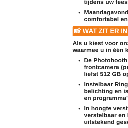
tijdens uw fees
Maandagavond
comfortabel en
📸 WAT ZIT ER I
Als u kiest voor o
waarmee u in één ke
De Photobooth
frontcamera (p
liefst 512 GB o
Instelbaar Ring
belichting en i
en programma'
In hoogte verst
verstelbaar en
uitstekend gesc