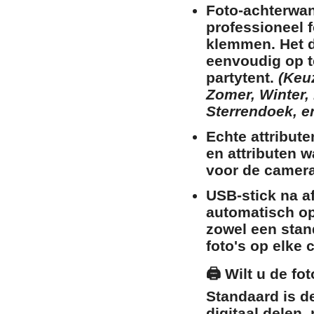
Foto-achterwan
professioneel 
klemmen. Het do
eenvoudig op t
partytent
.
(Keuz
Zomer, Winter, 
Sterrendoek, e
Echte attribute
en attributen 
voor de camera
USB-stick na a
automatisch op
zowel een stan
foto's op elke c
🖨️
Wilt u de fo
Standaard is d
digitaal delen,