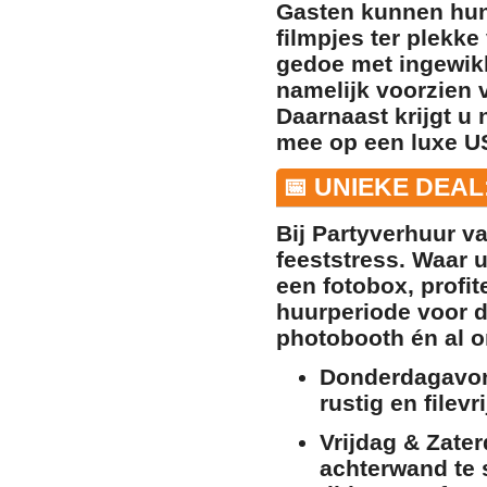
Gasten kunnen hun 
filmpjes
ter plekke
gedoe met ingewikk
namelijk voorzien
Daarnaast krijgt u 
mee op een luxe US
📅 UNIEKE DEAL
Bij Partyverhuur va
feeststress. Waar u
een fotobox, profit
huurperiode voor de
photobooth én al 
Donderdagavo
rustig en filev
Vrijdag & Zater
achterwand te s