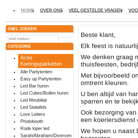
HOME
OVER ONS
VEEL GESTELDE VRAGEN
VOO
SNEL ZOEKEN
Beste klant,
Elk feest is natuur
CATEGORIE
We denken graag me
Actie
thuisfeesten, bedri
Kortingspakketten
Alle Partytenten
Met bijvoorbeeld o
Easy up Partytenten
omtrent kleuren.
Led Bar huren
U ben altijd van h
Led Cubes/Bollen huren
Led Meubilair
sparren en te bekij
Led Statafels
Ook bezorging van 
Love Letters
een koeriersdienst 
Photobooth
Rode loper led
We hopen u naast b
Sarah/Abraham/Diversen