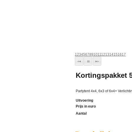
1
2
3
4
5
6
7
8
9
10
11
12
13
14
15
16
17
Kortingspakket 5
Partytent 4x4, 6x3 of 6x4+ Verlicht
Uitvoering
Prijs in euro
Aantal