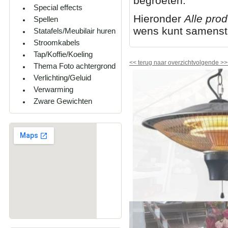
begroeten.
Special effects
Hieronder
Alle pro
Spellen
wens kunt samenste
Statafels/Meubilair huren
Stroomkabels
Tap/Koffie/Koeling
<<
terug naar overzicht
volgende
>>
Thema Foto achtergrond
Verlichting/Geluid
Verwarming
Zware Gewichten