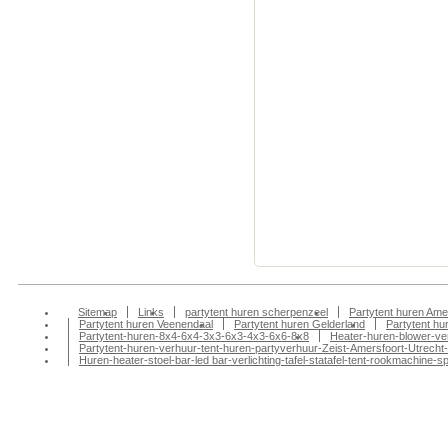
partytentverhuur sch
scherpenzeel, partyv
partytentverhuur sch
scherpenzeel, partyv
partytentverhuur sch
scherpenzeel, partyv
partytentverhuur sch
scherpenzeel, partyv
partytentverhuur sche
gelderland, partyverh
partytent huren gelde
Sitemap
Links
partytent huren scherpenzeel
Partytent huren Ame
Partytent huren Veenendaal
Partytent huren Gelderland
Partytent h
Partytent-huren-8x4-6x4-3x3-6x3-4x3-6x6-8x8
Heater-huren-blower-ve
Partytent-huren-verhuur-tent-huren-partyverhuur-Zeist-Amersfoort-Utrecht-
Huren-heater-stoel-bar-led bar-verlichting-tafel-statafel-tent-rookmachin