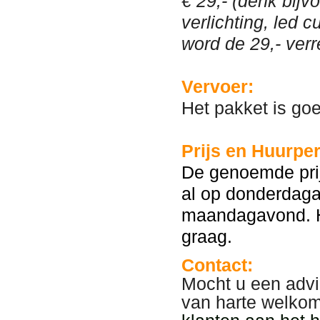
€ 29,- (denk bijv
verlichting, led 
word de 29,- ver
Vervoer:
Het pakket is go
Prijs en Huurper
De genoemde prij
al op donderdaga
maandagavond. H
graag.
Contact:
Mocht u een advi
van harte welko