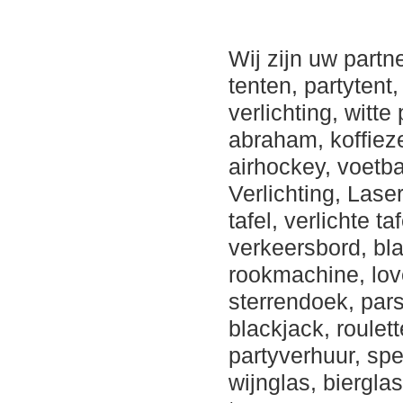
Wij zijn uw partn
tenten, partytent,
verlichting, witt
abraham, koffiezet
airhockey, voetb
Verlichting, Lase
tafel, verlichte 
verkeersbord, bla
rookmachine, lov
sterrendoek, pars
blackjack, roulet
partyverhuur, spe
wijnglas, bierglas