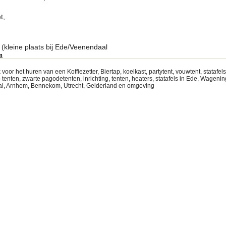
t,
(kleine plaats bij Ede/Veenendaal
m
voor het huren van een Koffiezetter, Biertap, koelkast, partytent, vouwtent, statafel
tenten, zwarte pagodetenten, inrichting, tenten, heaters, statafels in Ede, Wageni
l, Arnhem, Bennekom, Utrecht, Gelderland en omgeving
nter Partytent huren, Partytenten verhuur Lochem Partytent huren, Partytenten verhuur, par
 partytent huren amersfoort, Zutphen Partytent huren, Partytenten verhuur Zwolle Partytent 
tent huren, Partytenten verhuur Epe Partytent huren, Partytenten verhuur Kampen Partytent
ent huren, Partytenten verhuur, Zeist, Partyverhuur Amersfoort, Partyverhuur Ede, Twello Pa
lo Partytent huren, Partytenten verhuur Harderwijk Partytent huren, Partytenten verhuur Ar
egenPartytent huren, Partytenten verhuur Rhenen Partytent huren, Partytenten verhuur Voor
eren Partytent huren, Partytenten verhuur Dieren Partytent huren, Partytenten verhuur Liere
schate Partytent huren, Partytenten verhuur Loenen Partytent huren, Partytenten verhuur Vo
enbeek Partytent huren, Partytenten verhuur Elspeet Partytent huren, Partytenten verhuur D
ur Olst Partytent huren, Partytenten verhuur Beekbergen Partytent huren, Partytenten verhu
uur Doesburg partytent huren-tent-huren-partyverhuur-bussem-veenendaal-tentfeest-bbq-ba
tytent huren, Partytenten verhuur Vorden, Amersfoort, partytent huren, tent huren, tentenverhuu
rtyverhuur amersfoort, partytent huren zeist, partytennt huren ede, partytent huren benneko
, huren tent amersfoort, woudenberg, huren tent, pagodetent, tent, huren, partytent huren, p
, tent huren bennekom, nieuwegein, feesttent huren, partytent huren bruiloft Bij Partyverhu
aza, partytentplaza,partytent online, goedkoop partytent huren,statafels huren,heater huren, 
ng, tuinfeest geven, pagodetent huren, easy up tent huren,mersfoort, partytent huren, tent 
ur Utrecht, Partyverhuur amersfoort, partytent huren zeist, partytennt huren ede, partytent 
 tenten huren, huren tent amersfoort, woudenberg, huren tent, pagodetent, tent, huren, party
de, lunteren, tent huren bennekom, nieuwegein, feesttent huren, partytent huren bruiloft, part
ede, zeist, tent, huren, verhuur,
al,leersum,lunteren,achterveld,soest,amersfoort,doorn,Maarn,Maarsbergen,Maarssen,
 Party verhuur Zwolle partyverhuur soest, partyverhuur gelderland, partyverhuur veenendaa