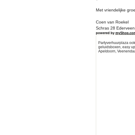
Met vriendelijke groe
Coen van Roekel
Schras 28 Ederveen 
powered by
myShop.co
Partyverhuurplaza ook 
geluidsboxen, easy up 
Apeldoorn, Veenendaa
Partytenten verhuur Deve
partyverhuur amersfoort,
verhuur Amersfoort Party
verhuur Barneveld Partyt
Partytenten verhuur Erme
Partytenten verhuur Nijm
Partytenten verhuur Lunt
Partytenten verhuur Colm
Partytenten verhuur Klar
huren, Partytenten verhu
huren, Partytenten verh
bedrijfsfeest - tent, Par
partyverhuur Utrecht, Pa
amersfoort, tenten huren
amersfoort, ede, lunteren
Partytent partyverhuur pl
terrasverwarmer,verwarmi
partyverhuur, partyverhu
partyverhuur amersfoort,
veenendaal, amersfoort, e
gelderland, partyverhuur, 
leusden,bunnik,veenenda
Party verhuur Harderwijk