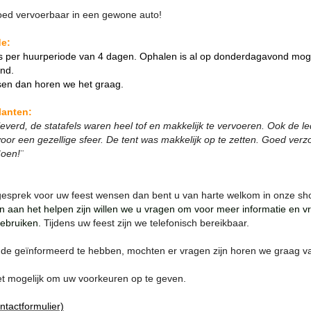
goed vervoerbaar in een gewone auto!
de:
s per huurperiode van 4 dagen. Ophalen is al op donderdagavond moge
nd.
sen dan horen we het graag.
lanten:
leverd, de statafels waren heel tof en makkelijk te vervoeren. Ook de l
voor een gezellige sfeer. De tent was makkelijk op te zetten. Goed verz
Coen!¨
esprek voor uw feest wensen dan bent u van harte welkom in onze s
n aan het helpen zijn willen we u vragen om voor meer informatie en v
gebruiken.
Tijdens uw feest zijn we telefonisch bereikbaar.
e geïnformeerd te hebben, mochten er vragen zijn horen we graag va
 het mogelijk om uw voorkeuren op te geven.
ontactformulier)