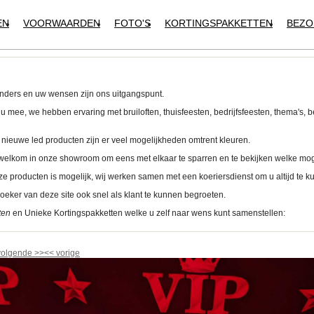
EN
VOORWAARDEN
FOTO'S
KORTINGSPAKKETTEN
BEZO
k anders en uw wensen zijn ons uitgangspunt.
mee, we hebben ervaring met bruiloften, thuisfeesten, bedrijfsfeesten, thema's, b
 nieuwe led producten zijn er veel mogelijkheden omtrent kleuren.
e welkom in onze showroom om eens met elkaar te sparren en te bekijken welke mog
e producten is mogelijk, wij werken samen met een koeriersdienst om u altijd te 
eker van deze site ook snel als klant te kunnen begroeten.
ten
en Unieke Kortingspakketten welke u zelf naar wens kunt samenstellen:
volgende
>>
<<
vorige