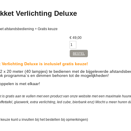
kket Verlichting Deluxe
met afstandsbediening + Gratis keuze
€
49,00
BESTEL
 Verlichting Deluxe
is inclusief gratis keuze!
 2 x 20 meter (40 lampjes) te bedienen met de bijgeleverde afstandsbed
ook programma´s en dimmen behoren tot de mogelijkheden!
koppelen is met elkaar!
t is gratis aan te vullen met een product van onze website met een maximale huur
fettafel, glaswerk, extra verlichting, led cube, bierbank enz) Mocht u meer huren 
keuze kunt u invullen bij het bestellen bij opmerkingen)