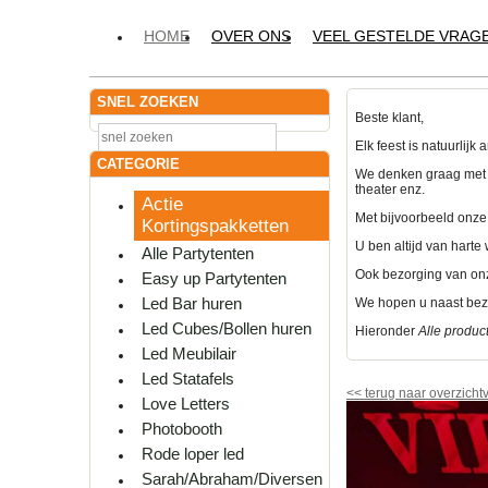
HOME
OVER ONS
VEEL GESTELDE VRAG
SNEL ZOEKEN
Beste klant,
Elk feest is natuurlij
CATEGORIE
We denken graag met u 
theater enz.
Actie
Met bijvoorbeeld onze
Kortingspakketten
U ben altijd van hart
Alle Partytenten
Ook bezorging van onz
Easy up Partytenten
Led Bar huren
We hopen u naast bezo
Led Cubes/Bollen huren
Hieronder
Alle produc
Led Meubilair
Led Statafels
<<
terug naar overzicht
Love Letters
Photobooth
Rode loper led
Sarah/Abraham/Diversen