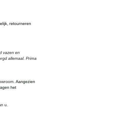
lijk, retourneren
ed vazen en
orgd allemaal. Prima
howroom.
Aangezien
ragen het
n u.