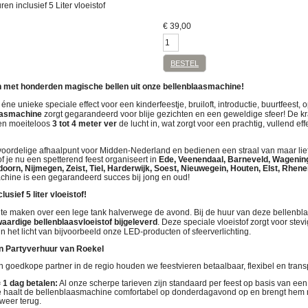
n inclusief 5 Liter vloeistof
€
39,00
BESTEL
en met honderden magische bellen uit onze bellenblaasmachine!
éne unieke speciale effect voor een kinderfeestje, bruiloft, introductie, buurtfeest, 
aasmachine
zorgt gegarandeerd voor blije gezichten en een geweldige sfeer! De 
llen moeiteloos
3 tot 4 meter ver
de lucht in, wat zorgt voor een prachtig, vullend eff
n voordelige afhaalpunt voor Midden-Nederland en bedienen een straal van maar lie
of je nu een spetterend feest organiseert in
Ede, Veenendaal, Barneveld, Wagenin
oorn, Nijmegen, Zeist, Tiel, Harderwijk, Soest, Nieuwegein, Houten, Elst, Rhene
achine is een gegarandeerd succes bij jong en oud!
usief 5 liter vloeistof!
n te maken over een lege tank halverwege de avond. Bij de huur van deze bellen
waardige bellenblaasvloeistof bijgeleverd
. Deze speciale vloeistof zorgt voor stev
 in het licht van bijvoorbeeld onze LED-producten of sfeerverlichting.
n Partyverhuur van Roekel
 goedkope partner in de regio houden we feestvieren betaalbaar, flexibel en trans
 1 dag betalen:
Al onze scherpe tarieven zijn standaard per feest op basis van ee
Je haalt de bellenblaasmachine comfortabel op donderdagavond op en brengt hem
eer terug
.