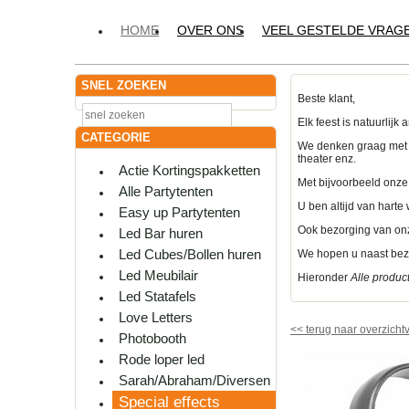
HOME
OVER ONS
VEEL GESTELDE VRAG
SNEL ZOEKEN
Beste klant,
Elk feest is natuurlij
CATEGORIE
We denken graag met u 
theater enz.
Actie Kortingspakketten
Met bijvoorbeeld onze
Alle Partytenten
U ben altijd van hart
Easy up Partytenten
Ook bezorging van onz
Led Bar huren
Led Cubes/Bollen huren
We hopen u naast bezo
Led Meubilair
Hieronder
Alle produc
Led Statafels
Love Letters
<<
terug naar overzicht
Photobooth
Rode loper led
Sarah/Abraham/Diversen
Special effects