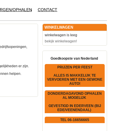
RGEN/OPHALEN
CONTACT
WINKELWAGEN
winkelwagen is leeg
bekijk winkelwagen!
edrijfsopeningen,
Goedkoopste van Nederland
elijkheden er zijn.
PRIJZEN PER FEEST
kunnen helpen.
ALLES IS MAKKELIJK TE
VERVOEREN MET EEN GEWONE
AUTO!
DONDERDAGAVOND OPHALEN
AL MOGELIJK
GEVESTIGD IN EDERVEEN (BIJ
EDE/VEENENDAAL)
TEL 06-16656665