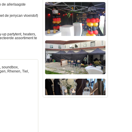
an de allerlaagste
t de jerrycan vloeistof)
-up partytent, heaters,
ecteerde assortiment te
s, soundbox,
ngen, Rhenen, Tiel,
tytent huren amersfoort,
huren, Partytenten
 huren, Partytenten
rtytent huren,
nhem Partytent huren,
thuizen Partytent huren,
n Partytent huren,
orst Partytent huren,
iepenveen Partytent
ur Warnsveld Partytent
rbeque-buurtfeestgeven-
r, partyverhuur,
m, lunteren, partyverhuur
agodetent, veenendaal,
urplaza Huurt u een Pagode