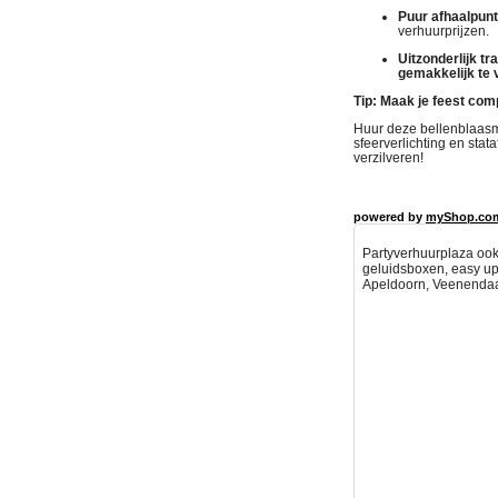
Puur afhaalpunt
verhuurprijzen
.
Uitzonderlijk t
gemakkelijk te 
Tip: Maak je feest com
Huur deze bellenblaasma
sfeerverlichting en stata
verzilveren
!
powered by
myShop.co
Partyverhuurplaza ook 
geluidsboxen, easy up 
Apeldoorn, Veenendaa
Partytenten verhuur Deve
partyverhuur amersfoort,
verhuur Amersfoort Party
verhuur Barneveld Partyt
Partytenten verhuur Erme
Partytenten verhuur Nijm
Partytenten verhuur Lunt
Partytenten verhuur Colm
Partytenten verhuur Klar
huren, Partytenten verhu
huren, Partytenten verh
bedrijfsfeest - tent, Par
partyverhuur Utrecht, Pa
amersfoort, tenten huren
amersfoort, ede, lunteren