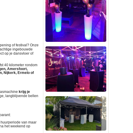
opening of festival? Onze
krachtige ingebouwde
ect op je dansvloer of
fst 40 kilometer rondom
gen, Amersfoort,
n, Nijkerk, Ermelo of
blaasmachine
krijg je
ige, langblijvende bellen
parant
:
n huurperiode van maar
 na het weekend op