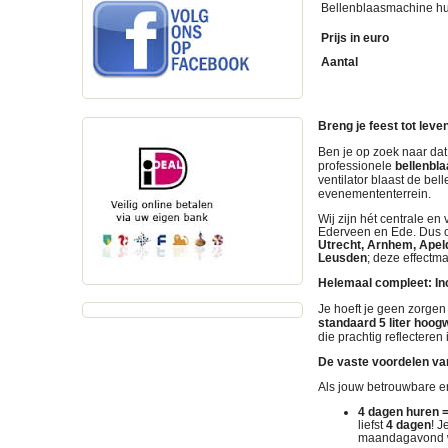
Bellenblaasmachine hure
Prijs in euro
Aantal
Breng je feest tot lev
Ben je op zoek naar dat 
professionele
bellenbl
ventilator blaast de be
evenemententerrein.
Wij zijn hét centrale e
Ederveen en Ede
. Dus 
Utrecht, Arnhem, Apeld
Leusden
; deze effectm
Helemaal compleet: Incl
Je hoeft je geen zorge
standaard 5 liter hoog
die prachtig reflecteren
De vaste voordelen va
Als jouw betrouwbare en
4 dagen huren =
liefst
4 dagen
! 
maandagavond w