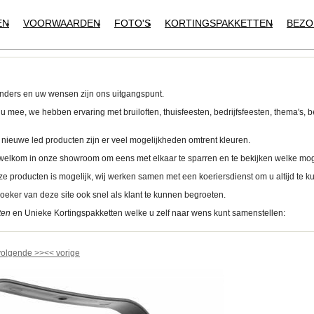
EN
VOORWAARDEN
FOTO'S
KORTINGSPAKKETTEN
BEZO
k anders en uw wensen zijn ons uitgangspunt.
mee, we hebben ervaring met bruiloften, thuisfeesten, bedrijfsfeesten, thema's, b
 nieuwe led producten zijn er veel mogelijkheden omtrent kleuren.
e welkom in onze showroom om eens met elkaar te sparren en te bekijken welke mog
e producten is mogelijk, wij werken samen met een koeriersdienst om u altijd te 
eker van deze site ook snel als klant te kunnen begroeten.
ten
en Unieke Kortingspakketten welke u zelf naar wens kunt samenstellen:
volgende
>>
<<
vorige