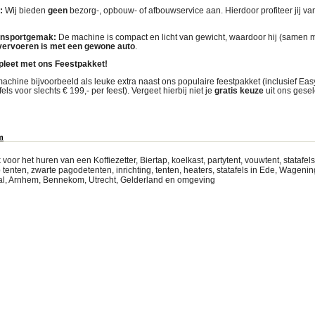
:
Wij bieden
geen
bezorg-, opbouw- of afbouwservice aan
. Hierdoor profiteer jij v
ransportgemak:
De machine is compact en licht van gewicht, waardoor hij (samen me
vervoeren is met een gewone auto
.
pleet met ons Feestpakket!
chine bijvoorbeeld als leuke extra naast ons populaire feestpakket (inclusief Easy
fels voor slechts € 199,- per feest)
. Vergeet hierbij niet je
gratis keuze
uit ons gesel
m
voor het huren van een Koffiezetter, Biertap, koelkast, partytent, vouwtent, statafel
tenten, zwarte pagodetenten, inrichting, tenten, heaters, statafels in Ede, Wageni
l, Arnhem, Bennekom, Utrecht, Gelderland en omgeving
nter Partytent huren, Partytenten verhuur Lochem Partytent huren, Partytenten verhuur, par
 partytent huren amersfoort, Zutphen Partytent huren, Partytenten verhuur Zwolle Partytent 
tent huren, Partytenten verhuur Epe Partytent huren, Partytenten verhuur Kampen Partytent
ent huren, Partytenten verhuur, Zeist, Partyverhuur Amersfoort, Partyverhuur Ede, Twello Pa
lo Partytent huren, Partytenten verhuur Harderwijk Partytent huren, Partytenten verhuur Ar
egenPartytent huren, Partytenten verhuur Rhenen Partytent huren, Partytenten verhuur Voor
eren Partytent huren, Partytenten verhuur Dieren Partytent huren, Partytenten verhuur Liere
schate Partytent huren, Partytenten verhuur Loenen Partytent huren, Partytenten verhuur Vo
enbeek Partytent huren, Partytenten verhuur Elspeet Partytent huren, Partytenten verhuur D
ur Olst Partytent huren, Partytenten verhuur Beekbergen Partytent huren, Partytenten verhu
uur Doesburg partytent huren-tent-huren-partyverhuur-bussem-veenendaal-tentfeest-bbq-ba
tytent huren, Partytenten verhuur Vorden, Amersfoort, partytent huren, tent huren, tentenverhuu
rtyverhuur amersfoort, partytent huren zeist, partytennt huren ede, partytent huren benneko
, huren tent amersfoort, woudenberg, huren tent, pagodetent, tent, huren, partytent huren, p
, tent huren bennekom, nieuwegein, feesttent huren, partytent huren bruiloft Bij Partyverhu