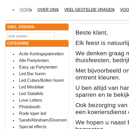
HOME
OVER ONS
VEEL GESTELDE VRAGEN
VOO
SNEL ZOEKEN
Beste klant,
Elk feest is natuur
CATEGORIE
We denken graag me
Actie Kortingspakketten
thuisfeesten, bedri
Alle Partytenten
Easy up Partytenten
Met bijvoorbeeld o
Led Bar huren
omtrent kleuren.
Led Cubes/Bollen huren
U ben altijd van h
Led Meubilair
Led Statafels
sparren en te bekij
Love Letters
Ook bezorging van 
Photobooth
een koeriersdienst 
Rode loper led
Sarah/Abraham/Diversen
We hopen u naast b
Special effects