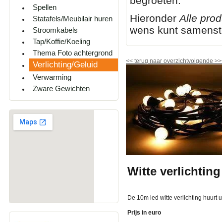
begroeten.
Spellen
Hieronder
Alle pro
Statafels/Meubilair huren
wens kunt samenste
Stroomkabels
Tap/Koffie/Koeling
Thema Foto achtergrond
<<
terug naar overzicht
volgende
>>
Verlichting/Geluid
Verwarming
Zware Gewichten
Witte verlichtin
De 10m led witte verlichting huurt u
Prijs in euro