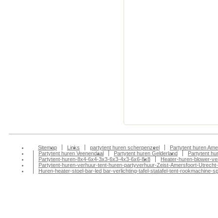
partytentverhuur sch
scherpenzeel, partyv
partytentverhuur sch
scherpenzeel, partyv
partytentverhuur sch
scherpenzeel, partyv
partytentverhuur sch
scherpenzeel, partyv
partytentverhuur sche
gelderland, partyverh
partytent huren gelde
Sitemap
Links
partytent huren scherpenzeel
Partytent huren Ame
Partytent huren Veenendaal
Partytent huren Gelderland
Partytent h
Partytent-huren-8x4-6x4-3x3-6x3-4x3-6x6-8x8
Heater-huren-blower-ve
Partytent-huren-verhuur-tent-huren-partyverhuur-Zeist-Amersfoort-Utrecht-
Huren-heater-stoel-bar-led bar-verlichting-tafel-statafel-tent-rookmachin