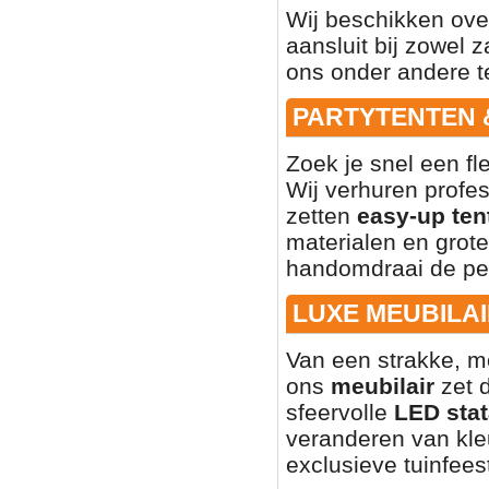
Wij beschikken ove
aansluit bij zowel z
ons onder andere t
PARTYTENTEN 
Zoek je snel een fl
Wij verhuren profe
zetten
easy-up ten
materialen en grote
handomdraai de per
LUXE MEUBILAI
Van een strakke, mo
ons
meubilair
zet d
sfeervolle
LED stat
veranderen van kleu
exclusieve tuinfees