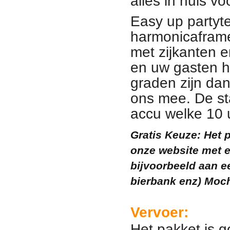
alles in huis v
Easy up partyte
harmonicaframe
met zijkanten 
en uw gasten h
graden zijn dan
ons mee. De sta
accu welke 10 
Gratis Keuze: Het p
onze website met 
bijvoorbeeld aan ee
bierbank enz) Moch
Vervoer:
Het pakket is 