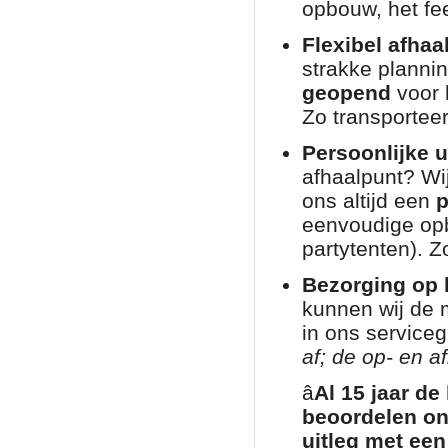
opbouw, het fee
Flexibel afhaa
strakke planni
geopend
voor 
Zo transporteer
Persoonlijke u
afhaalpunt? Wij
ons altijd een
p
eenvoudige opb
partytenten). Zo
Bezorging op l
kunnen wij de 
in ons service
af; de op- en af
â­
Al 15 jaar de
beoordelen on
uitleg met een