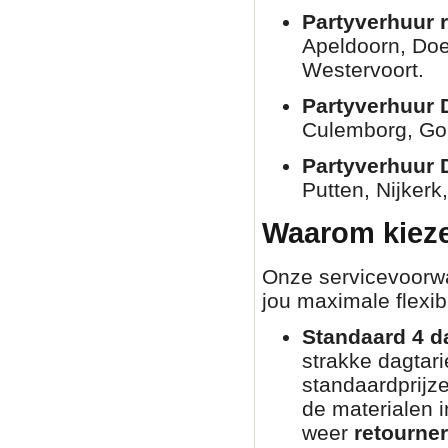
Partyverhuur 
Apeldoorn, Doe
Westervoort.
Partyverhuur 
Culemborg, Go
Partyverhuur 
Putten, Nijkerk
Waarom kieze
Onze servicevoorwaa
jou maximale flexibi
Standaard 4 d
strakke dagtar
standaardprijz
de materialen i
weer
retourne