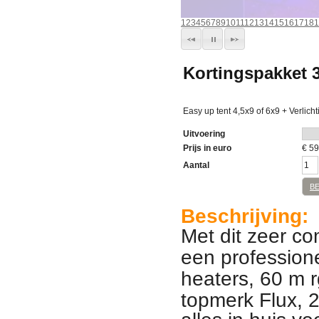
1
2
3
4
5
6
7
8
9
10
11
12
13
14
15
16
17
18
1
Kortingspakket 3
Easy up tent 4,5x9 of 6x9 + Verlich
Uitvoering
Prijs in euro
€
59
Aantal
B
Beschrijving:
Met dit zeer co
een professione
heaters, 60 m r
topmerk Flux, 