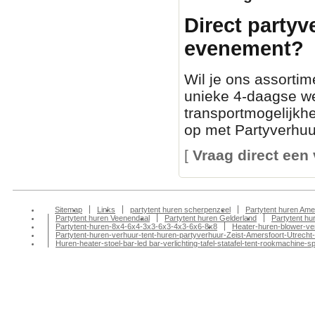
Direct partyv
evenement?
Wil je ons assortim
unieke 4-daagse we
transportmogelijkh
op met Partyverhuur
[
Vraag direct een 
Sitemap
Links
partytent huren scherpenzeel
Partytent huren Ame
Partytent huren Veenendaal
Partytent huren Gelderland
Partytent h
Partytent-huren-8x4-6x4-3x3-6x3-4x3-6x6-8x8
Heater-huren-blower-ve
Partytent-huren-verhuur-tent-huren-partyverhuur-Zeist-Amersfoort-Utrecht-
Huren-heater-stoel-bar-led bar-verlichting-tafel-statafel-tent-rookmachin