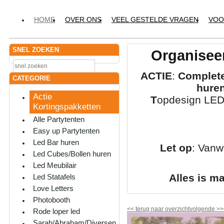
HOME
OVER ONS
VEEL GESTELDE VRAGEN
VOO
SNEL ZOEKEN
Organiseer
ACTIE
:
Complete
CATEGORIE
hure
Actie
T
opdesign LED-
Kortingspakketten
Alle Partytenten
Easy up Partytenten
Led Bar huren
Let op
: Vanw
Led Cubes/Bollen huren
Led Meubilair
Alles is m
Led Statafels
Love Letters
Photobooth
<<
terug naar overzicht
volgende
>>
Rode loper led
Sarah/Abraham/Diversen