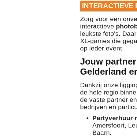
INTERACTIEVE
Zorg voor een onve
interactieve
photo
leukste foto's. Daa
XL-games die gegar
op ieder event.
Jouw partner 
Gelderland e
Dankzij onze liggin
de hele regio binn
de vaste partner en
bedrijven en partic
Partyverhuur r
Amersfoort, Le
Baarn.