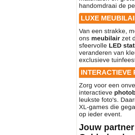
handomdraai de per
LUXE MEUBILAI
Van een strakke, mo
ons
meubilair
zet d
sfeervolle
LED stat
veranderen van kleu
exclusieve tuinfees
INTERACTIEVE
Zorg voor een onve
interactieve
photo
leukste foto's. Daa
XL-games die gegar
op ieder event.
Jouw partner 