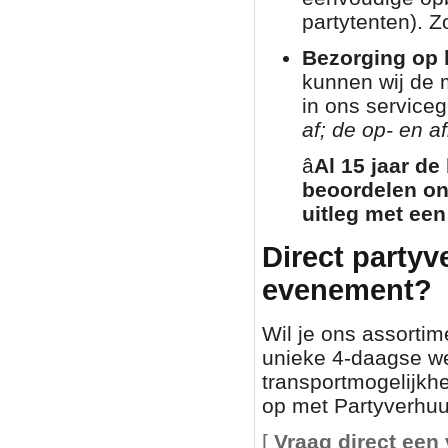
partytenten). Zo
Bezorging op l
kunnen wij de 
in ons service
af; de op- en af
â­
Al 15 jaar de
beoordelen on
uitleg met een
Direct partyv
evenement?
Wil je ons assortim
unieke 4-daagse we
transportmogelijkh
op met Partyverhuur
[
Vraag direct een 