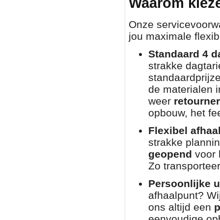
Waarom kieze
Onze servicevoorwaa
jou maximale flexibi
Standaard 4 d
strakke dagtar
standaardprijz
de materialen i
weer
retourne
opbouw, het fee
Flexibel afhaa
strakke planni
geopend
voor 
Zo transporteer
Persoonlijke u
afhaalpunt? Wij
ons altijd een
p
eenvoudige opb