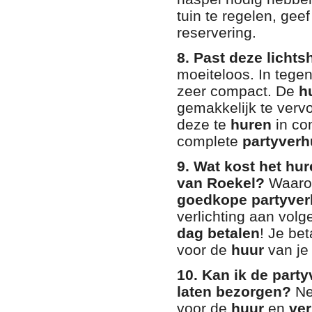
tuin te regelen, geef
reservering.
8. Past deze lichts
moeiteloos. In tegens
zeer compact. De
h
gemakkelijk te vervo
deze te
huren
in co
complete
partyverh
9. Wat kost het hu
van Roekel?
Waarom
goedkope partyver
verlichting aan vol
dag betalen
! Je be
voor de
huur
van je 
10. Kan ik de party
laten bezorgen?
Ne
voor de
huur
en
ve