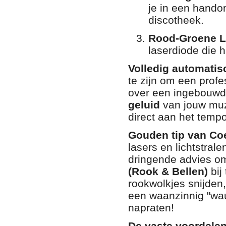
je in een hando
discotheek.
Rood-Groene L
laserdiode die h
Volledig automatis
te zijn om een profe
over een ingebouwd
geluid
van jouw muzi
direct aan het tempo
Gouden tip van Co
lasers en lichtstral
dringende advies o
(Rook & Bellen)
bij
rookwolkjes snijden,
een waanzinnig "wau
napraten!
De vaste voordele