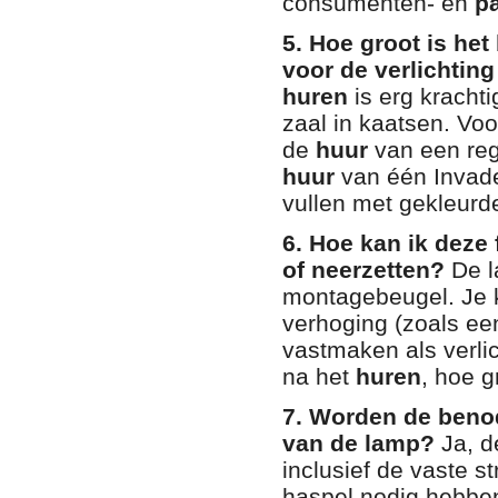
consumenten- en
p
5. Hoe groot is he
voor de verlichting
huren
is erg krachti
zaal in kaatsen. Vo
de
huur
van een regu
huur
van één Invade
vullen met gekleurde
6. Hoe kan ik deze
of neerzetten?
De l
montagebeugel. Je 
verhoging (zoals een
vastmaken als verlic
na het
huren
, hoe g
7. Worden de beno
van de lamp?
Ja, d
inclusief de vaste 
haspel nodig hebbe