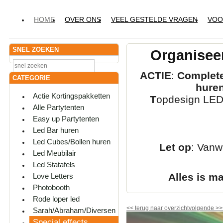
HOME
OVER ONS
VEEL GESTELDE VRAGEN
VOO
SNEL ZOEKEN
Organiseer
ACTIE
:
Complete
CATEGORIE
hure
Actie Kortingspakketten
T
opdesign LED-
Alle Partytenten
Easy up Partytenten
Led Bar huren
Led Cubes/Bollen huren
Let op
: Vanw
Led Meubilair
Led Statafels
Alles is m
Love Letters
Photobooth
Rode loper led
<<
terug naar overzicht
volgende
>>
Sarah/Abraham/Diversen
Special effects