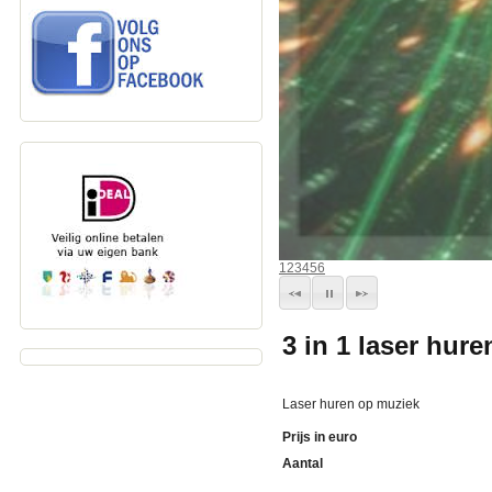
1
2
3
4
5
6
3 in 1 laser hure
Laser huren op muziek
Prijs in euro
Aantal