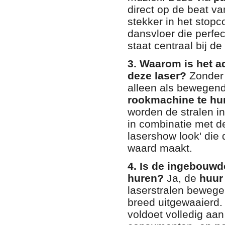
direct op de beat v
stekker in het stopc
dansvloer die perfec
staat centraal bij de
3. Waarom is het a
deze laser?
Zonder r
alleen als bewegend
rookmachine te hu
worden de stralen i
in combinatie met de
lasershow look' die
waard maakt.
4. Is de ingebouwde 
huren?
Ja, de
huur
laserstralen bewege
breed uitgewaaierd.
voldoet volledig aa