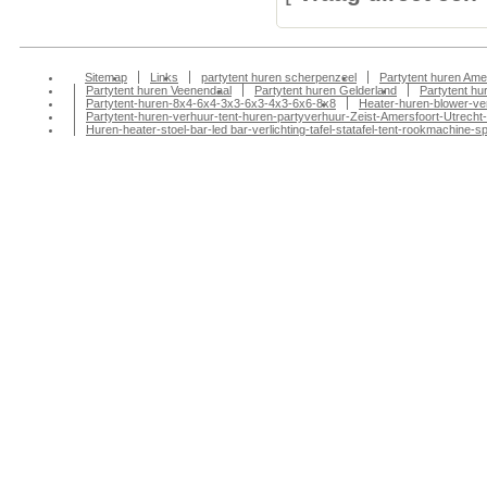
Sitemap
Links
partytent huren scherpenzeel
Partytent huren Ame
Partytent huren Veenendaal
Partytent huren Gelderland
Partytent h
Partytent-huren-8x4-6x4-3x3-6x3-4x3-6x6-8x8
Heater-huren-blower-ve
Partytent-huren-verhuur-tent-huren-partyverhuur-Zeist-Amersfoort-Utrecht-
Huren-heater-stoel-bar-led bar-verlichting-tafel-statafel-tent-rookmachin