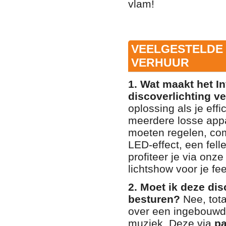
vlam!
VEELGESTELDE 
VERHUUR
1. Wat maakt het In
discoverlichting v
oplossing als je effi
meerdere losse appa
moeten regelen, co
LED-effect, een fel
profiteer je via onz
lichtshow voor je fe
2. Moet ik deze di
besturen?
Nee, tota
over een ingebouwde
muziek. Deze via
pa