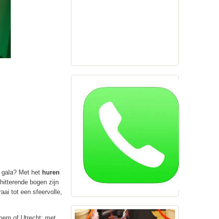
f gala? Met het
huren
hitterende bogen zijn
ai tot een sfeervolle,
hem of Utrecht; met