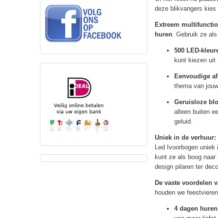
deze blikvangers kies
Extreem multifunction
huren
. Gebruik ze al
500 LED-kleur
kunt kiezen uit
Eenvoudige af
thema van jouw 
Geruisloze blo
alleen buiten e
geluid.
Uniek in de verhuur: 
Led Ivoorbogen uniek 
kunt ze als boog naar 
design pilaren ter dec
De vaste voordelen 
houden we feestvieren 
4 dagen huren 