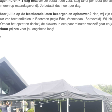
dagen huren = 1 dag betalen
! Je betaalt één vast, laag tarief per feest (opha
rneren op maandagavond). Je betaalt dus nooit per dag.
door jullie op de feestlocatie laten bezorgen en opbouwen?
Nee, wij zijn
uur
van feestartikelen in Ederveen (regio Ede, Veenendaal, Barneveld). Wij bi
Omdat het opzetten dankzij de blowers in een paar minuten vanzelf gaat en je 
erhuur
prijzen voor jou ongekend laag!
m