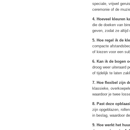
speciale, vrijwel geru
ceremonie of de muzie
4. Hoeveel kleuren k
die de doeken van binn
geven, zodat ze altijd 
5. Hoe regel ik de k
compacte afstandsbedi
of kiezen voor een subt
6. Kan ik de bogen o
droog weer uiteraard p
of tijdelijk te laten 
7. Hoe flexibel zijn 
klassieke, overkoepe
waardoor je twee losse
8. Past deze opblaas
zijn opgeblazen, roll
in beslag, waardoor d
9. Hoe werkt het huu