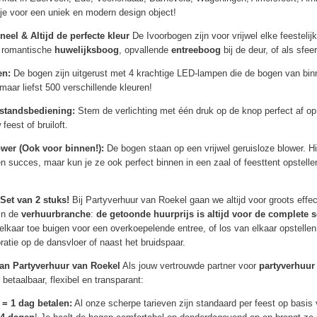
 je voor een uniek en modern design object!
eel & Altijd de perfecte kleur
De Ivoorbogen zijn voor vrijwel elke feestelij
s romantische
huwelijksboog
, opvallende
entreeboog
bij de deur, of als sfee
en:
De bogen zijn uitgerust met 4 krachtige LED-lampen die de bogen van binn
 maar liefst 500 verschillende kleuren!
standsbediening:
Stem de verlichting met één druk op de knop perfect af op
feest of bruiloft.
wer (Ook voor binnen!):
De bogen staan op een vrijwel geruisloze blower. Hie
en succes, maar kun je ze ook perfect binnen in een zaal of feesttent opstell
Set van 2 stuks!
Bij Partyverhuur van Roekel gaan we altijd voor groots effe
in de
verhuurbranche
:
de getoonde huurprijs is altijd voor de complete s
elkaar toe buigen voor een overkoepelende entree, of los van elkaar opstellen
oratie op de dansvloer of naast het bruidspaar.
van Partyverhuur van Roekel
Als jouw vertrouwde partner voor
partyverhuur
betaalbaar, flexibel en transparant:
= 1 dag betalen:
Al onze scherpe tarieven zijn standaard per feest op basi