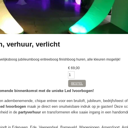
, verhuur, verlicht
lijksboog jubileumboog entreeboog finishboog huren, alle kleuren mogelijk!
€
69,00
BESTEL
emende binnenkomst met de unieke Led Ivoorbogen!
en adembenemende, chique entree voor een bruiloft, jubileum, bedrijfsfeest o
ed Ivoorbogen
maak je direct een onuitwisbare indruk op je gasten! Deze sc
mheid in de
partyverhuur
en transformeren elke saaie ingang in een handomdra
svindt in Ederveen, Ede, Veenendaal, Barneveld, Wageningen, Amersfoort, Arn