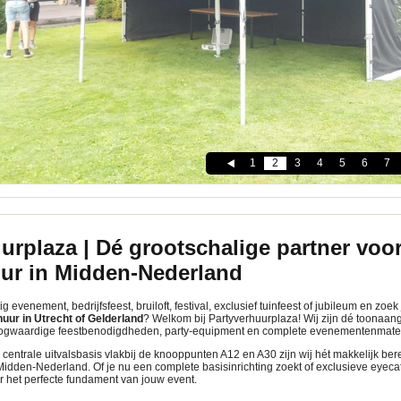
1
2
3
4
5
6
7
urplaza | Dé grootschalige partner voo
uur in Midden-Nederland
g evenement, bedrijfsfeest, bruiloft, festival, exclusief tuinfeest of jubileum en zoe
uur in Utrecht of Gelderland
? Welkom bij Partyverhuurplaza! Wij zijn dé toonaan
oogwaardige feestbenodigdheden, party-equipment en complete evenementenmater
 centrale uitvalsbasis vlakbij de knooppunten A12 en A30 zijn wij hét makkelijk be
idden-Nederland. Of je nu een complete basisinrichting zoekt of exclusieve eyeca
r het perfecte fundament van jouw event.