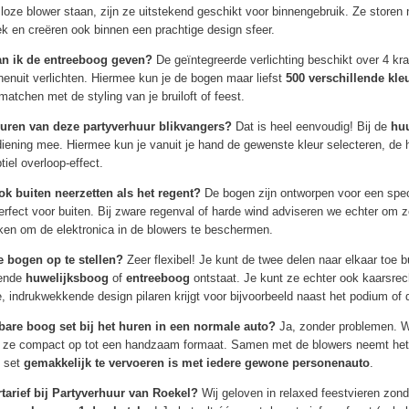
isloze blower staan, zijn ze uitstekend geschikt voor binnengebruik. Ze storen n
k en creëren ook binnen een prachtige design sfeer.
an ik de entreeboog geven?
De geïntegreerde verlichting beschikt over 4 k
enuit verlichten. Hiermee kun je de bogen maar liefst
500 verschillende kle
matchen met de styling van je bruiloft of feest.
leuren van deze partyverhuur blikvangers?
Dat is heel eenvoudig! Bij de
hu
ening mee. Hiermee kun je vanuit je hand de gewenste kleur selecteren, de
iel overloop-effect.
ok buiten neerzetten als het regent?
De bogen zijn ontworpen voor een speci
erfect voor buiten. Bij zware regenval of harde wind adviseren we echter om z
zakken om de elektronica in de blowers te beschermen.
de bogen op te stellen?
Zeer flexibel! Je kunt de twee delen naar elkaar toe 
lende
huwelijksboog
of
entreeboog
ontstaat. Je kunt ze echter ook kaarsrec
, indrukwekkende design pilaren krijgt voor bijvoorbeeld naast het podium of 
bare boog set bij het huren in een normale auto?
Ja, zonder problemen. W
en ze compact op tot een handzaam formaat. Samen met de blowers neemt het
e set
gemakkelijk te vervoeren is met iedere gewone personenauto
.
rtarief bij Partyverhuur van Roekel?
Wij geloven in relaxed feestvieren zon