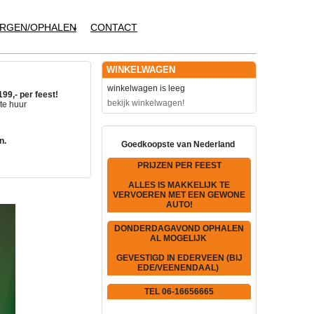
RGEN/OPHALEN
CONTACT
WINKELWAGEN
winkelwagen is leeg
199,- per feest!
bekijk winkelwagen!
te huur
n.
Goedkoopste van Nederland
PRIJZEN PER FEEST
ALLES IS MAKKELIJK TE
VERVOEREN MET EEN GEWONE
AUTO!
DONDERDAGAVOND OPHALEN
AL MOGELIJK
GEVESTIGD IN EDERVEEN (BIJ
EDE/VEENENDAAL)
TEL 06-16656665