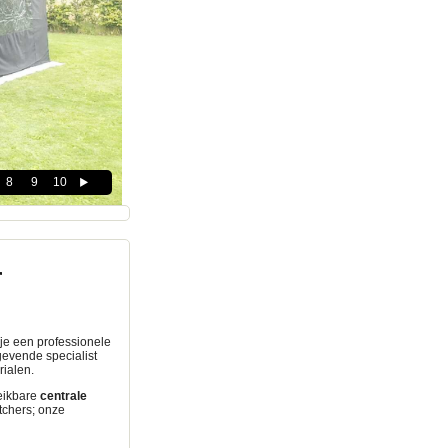
8
9
10
r
k je een professionele
gevende specialist
ialen.
reikbare
centrale
tchers; onze