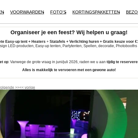
EN
VOORWAARDEN
FOTO'S
KORTINGSPAKKETTEN
BEZO
Organiseer je een feest?
Wij helpen u graag!
te Easy-up tent
+
Heaters
+
Statafels +
Verlichting huren +
Gratis keuze voor
€
ign LED-producten, Easy-up tenten, Partytenten, Spellen, decoratie, Photobooths 
et op
: Vanwege de grote vraag in juni/juli 2026, raden we u aan
tijdig
te reservere
Alles is makkelijk te vervoeren met een gewone auto!
volgende
>>
<<
vorige