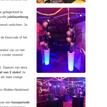
ke gelegenheid te
rvolle
jubileumboog
.
enuit verlichten. Je
 de kleurcode of het
rdoor zijn ze niet
en zonder storend
ct. Daarom zijn deze
et van 2 stuks!
Je
 als twee statige
in Midden-Nederland
s van een
huurperiode