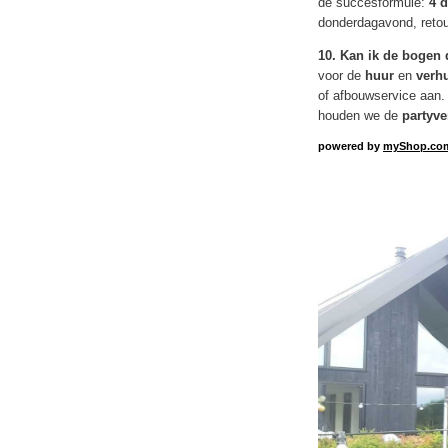
de succesformule:
4 
donderdagavond, retou
10. Kan ik de bogen 
voor de
huur
en
verh
of afbouwservice aan. 
houden we de
partyv
powered by
myShop.co