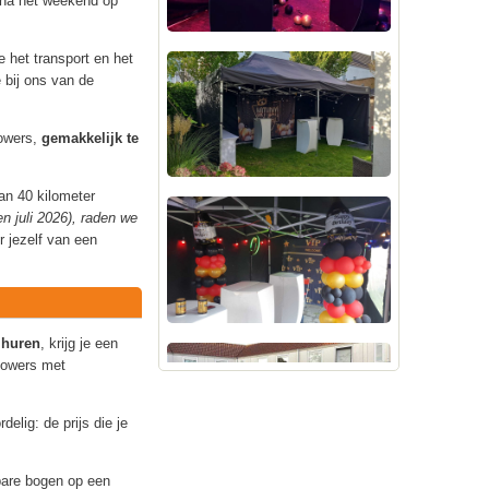
 na het weekend op
 het transport en het
 bij ons van de
lowers,
gemakkelijk te
an 40 kilometer
n juli 2026), raden we
 jezelf van een
e
huren
, krijg je een
blowers met
delig: de prijs die je
bare bogen op een