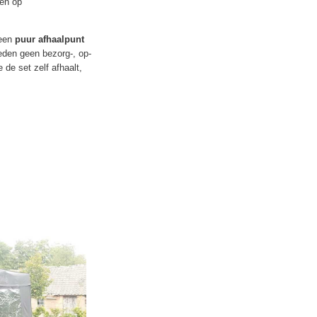
len op
 een
puur afhaalpunt
eden geen bezorg-, op-
de set zelf afhaalt,