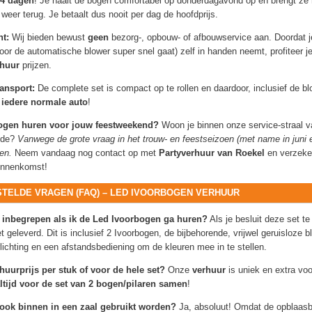
4 dagen
! Je haalt de bogen comfortabel op donderdagavond op en brengt ze
er terug. Je betaalt dus nooit per dag de hoofdprijs.
nt:
Wij bieden bewust
geen
bezorg-, opbouw- of afbouwservice aan. Doordat je
oor de automatische blower super snel gaat) zelf in handen neemt, profiteer je
rhuur
prijzen.
ansport:
De complete set is compact op te rollen en daardoor, inclusief de b
 iedere normale auto
!
bogen huren voor jouw feestweekend?
Woon je binnen onze service-straal v
Ede?
Vanwege de grote vraag in het trouw- en feestseizoen (met name in juni e
ren.
Neem vandaag nog contact op met
Partyverhuur van Roekel
en verzeker
binnenkomst!
ESTELDE VRAGEN (FAQ) – LED IVOORBOGEN VERHUUR
al inbegrepen als ik de Led Ivoorbogen ga huren?
Als je besluit deze set t
t geleverd. Dit is inclusief 2 Ivoorbogen, de bijbehorende, vrijwel geruisloze 
ichting en een afstandsbediening om de kleuren mee in te stellen.
huurprijs per stuk of voor de hele set?
Onze
verhuur
is uniek en extra voor
ltijd voor de set van 2 bogen/pilaren samen
!
ook binnen in een zaal gebruikt worden?
Ja, absoluut! Omdat de opblaas