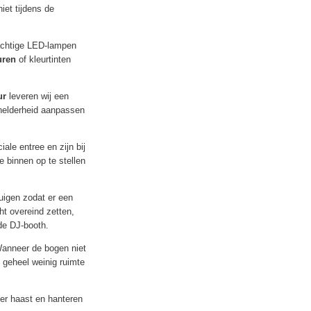
iet tijdens de
rachtige LED-lampen
uren
of kleurtinten
ur
leveren wij een
 helderheid aanpassen
ale entree en zijn bij
e binnen op te stellen
buigen zodat er een
ht overeind zetten,
de DJ-booth.
anneer de bogen niet
 geheel weinig ruimte
der haast en hanteren