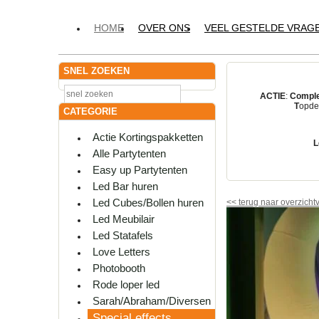
HOME
OVER ONS
VEEL GESTELDE VRAG
SNEL ZOEKEN
ACTIE
:
Comple
T
opdes
CATEGORIE
Actie Kortingspakketten
L
Alle Partytenten
Easy up Partytenten
Led Bar huren
Led Cubes/Bollen huren
<<
terug naar overzicht
Led Meubilair
Led Statafels
Love Letters
Photobooth
Rode loper led
Sarah/Abraham/Diversen
Special effects