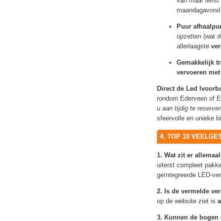
van maar liefst
maandagavond we
Puur afhaalpu
opzetten (wat d
allerlaagste
ve
Gemakkelijk tr
vervoeren met
Direct de Led Ivoor
rondom Ederveen of 
u aan tijdig te reserve
sfeervolle en unieke 
4. TOP 10 VEELG
1. Wat zit er allema
uiterst compleet pakke
geïntegreerde LED-verl
2. Is de vermelde ver
op de website ziet is
a
3. Kunnen de bogen 