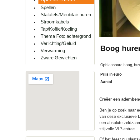
Spellen
Statafels/Meubilair huren
Stroomkabels
Tap/Koffie/Koeling
Thema Foto achtergrond
Verlichting/Geluid
Boog huren
Verwarming
Zware Gewichten
Opblaasbare boog, huwe
Prijs in euro
Aantal
Creëer een ademben
Ben je op zoek naar e
van deze exclusieve
L
een absolute zeldzaa
stijlvolle VIP-entree.
Of het feest nu plaat