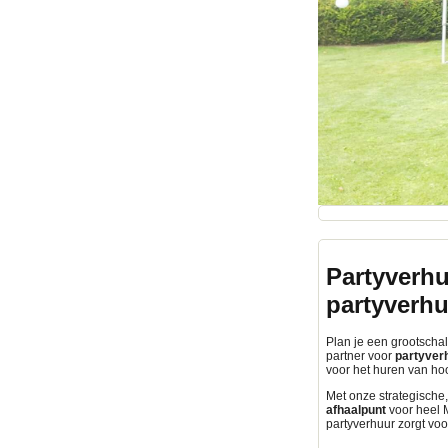
Partyverhu
partyverh
Plan je een grootschali
partner voor
partyverh
voor het huren van h
Met onze strategische,
afhaalpunt
voor heel M
partyverhuur zorgt voo