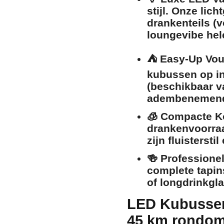
stijl. Onze lic
drankenteils (v
loungevibe hel
⛺
Easy-Up Vouw
kubussen op in
(beschikbaar v
adembenemend 
🧊
Compacte Ko
drankenvoorraa
zijn fluisterst
🍻
Professione
complete tapins
of longdrinkgl
LED Kubussen
45 km rondom