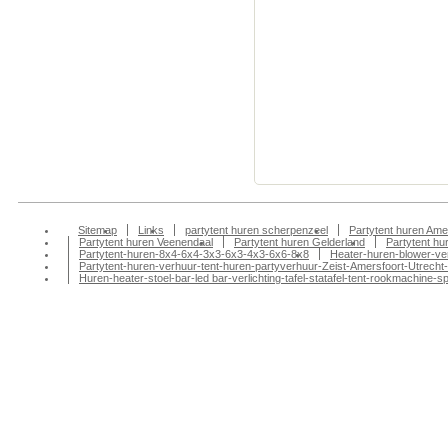
Partytent huren, Pa
Partytenten verhuur
Doesburg partytent
tentfeest-bbq-barbeq
huren, Partytenten v
tentenverhuur, part
amersfoort, partyte
Sitemap
Links
partytent huren scherpenzeel
Partytent huren Ame
Partytent huren Veenendaal
Partytent huren Gelderland
Partytent h
Partytent-huren-8x4-6x4-3x3-6x3-4x3-6x6-8x8
Heater-huren-blower-ve
Partytent-huren-verhuur-tent-huren-partyverhuur-Zeist-Amersfoort-Utrecht-
Huren-heater-stoel-bar-led bar-verlichting-tafel-statafel-tent-rookmachin