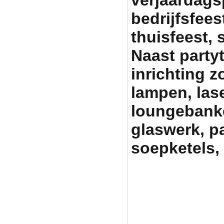
bedrijfsfeest
thuisfeest, 
Naast party
inrichting zo
lampen, lase
loungebanken
glaswerk, p
soepketels, 
Partytentverhuur Am
graag met uw fees
pa
partyverhuur, tent h
partytenten, statafe
heater huren amersfo
skippy rent, skippy 