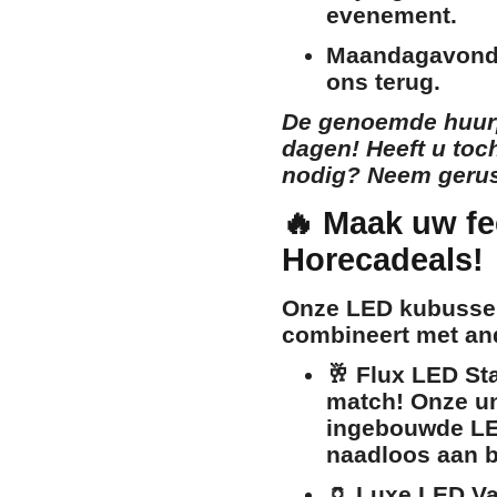
evenement.
Maandagavond
ons terug.
De genoemde huurp
dagen! Heeft u toc
nodig? Neem gerust
🔥 Maak uw fe
Horecadeals!
Onze LED kubussen
combineert met and
🥂
Flux LED Sta
match! Onze un
ingebouwde LED
naadloos aan b
🏺
Luxe LED Va