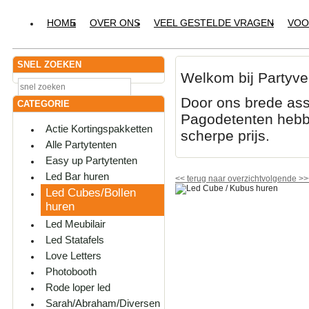
HOME
OVER ONS
VEEL GESTELDE VRAGEN
VOO
SNEL ZOEKEN
Welkom bij Partyve
Door ons brede ass
CATEGORIE
Pagodetenten hebbe
Actie Kortingspakketten
scherpe prijs.
Alle Partytenten
Easy up Partytenten
Led Bar huren
<<
terug naar overzicht
volgende
>>
Led Cubes/Bollen
huren
Led Meubilair
Led Statafels
Love Letters
Photobooth
Rode loper led
Sarah/Abraham/Diversen