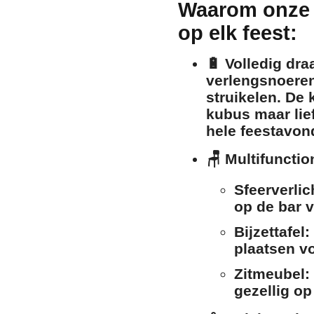
Waarom onze L
op elk feest:
🔋
Volledig dra
verlengsnoeren
struikelen. De
kubus maar lie
hele feestavon
🪑
Multifuncti
Sfeerverlic
op de bar v
Bijzettafel:
plaatsen vo
Zitmeubel:
gezellig op 