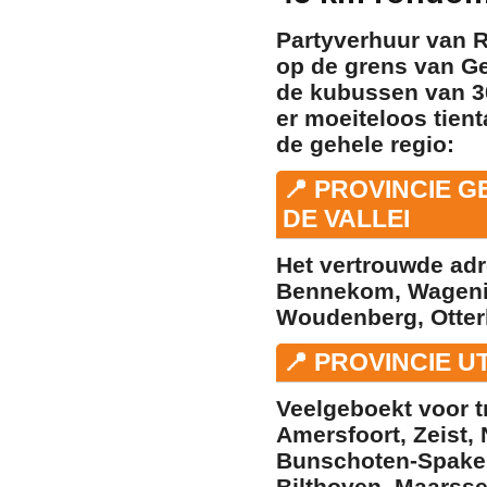
Partyverhuur van R
op de grens van Ge
de kubussen van 30
er moeiteloos tient
de gehele regio:
📍 PROVINCIE 
DE VALLEI
Het vertrouwde ad
Bennekom
,
Wagen
Woudenberg
,
Otter
📍 PROVINCIE 
Veelgeboekt voor t
Amersfoort
,
Zeist
,
Bunschoten-Spake
Bilthoven
,
Maarss