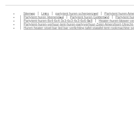
Sitemap
Links
partytent huren scherpenzeel
Partytent huren Ame
Partytent huren Veenendaal
Partytent huren Gelderland
Partytent h
Partytent-huren-8x4-6x4-3x3-6x3-4x3-6x6-8x8
Heater-huren-blower-ve
Partytent-huren-verhuur-tent-huren-partyverhuur-Zeist-Amersfoort-Utrecht-
Huren-heater-stoel-bar-led bar-verlichting-tafel-statafel-tent-rookmachin