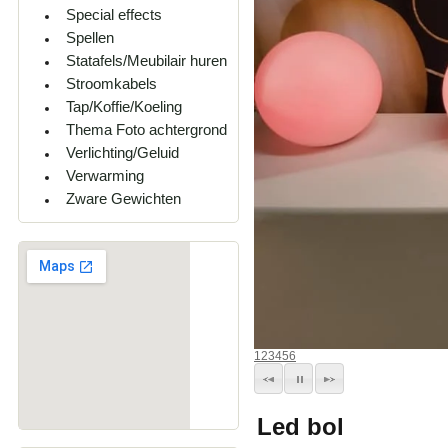
Special effects
Spellen
Statafels/Meubilair huren
Stroomkabels
Tap/Koffie/Koeling
Thema Foto achtergrond
Verlichting/Geluid
Verwarming
Zware Gewichten
1
2
3
4
5
6
Led bol