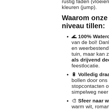
rustig faden (vloeie
kleuren (jump).
Waarom onze 
niveau tillen:
🌊
100% Waterdi
van de bol! Dank
en weerbestendig
tuin, maar kan 
als drijvend de
feestlocatie.
🔋
Volledig dra
bollen door ons
stopcontacten of
simpelweg neer 
🎨
Sfeer naar 
warm wit, roman