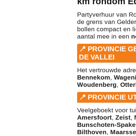
km rondom E
Partyverhuur van Ro
de grens van Gelder
bollen compact en l
aantal mee in een
n
📍 PROVINCIE 
DE VALLEI
Het vertrouwde adre
Bennekom
,
Wagen
Woudenberg
,
Otter
📍 PROVINCIE 
Veelgeboekt voor tu
Amersfoort
,
Zeist
,
Bunschoten-Spake
Bilthoven
,
Maarss