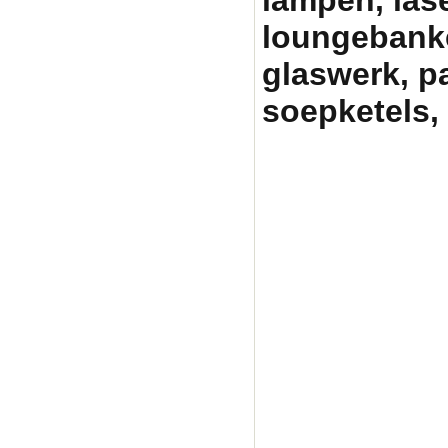
loungebanken
glaswerk, p
soepketels, 
Partytentverhuur Am
graag met uw fees
pa
partyverhuur, tent h
partytenten, statafe
heater huren amersfo
skippy rent, skippy 
pagodetent huren, ea
partyverhuur, tent h
partytentverhuur, ve
huren, heater verhuu
gelderland, huren te
easy up huren, tuinf
huren, tent huren, p
partytent huren, par