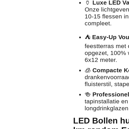
🏺
Luxe LED Va
Onze lichtgeven
10-15 flessen in
compleet.
⛺
Easy-Up Vou
feestterras met
opgezet, 100% w
6x12 meter.
🧊
Compacte Ko
drankenvoorraad
fluisterstil, st
🍻
Professione
tapinstallatie e
longdrinkglaze
LED Bollen hu