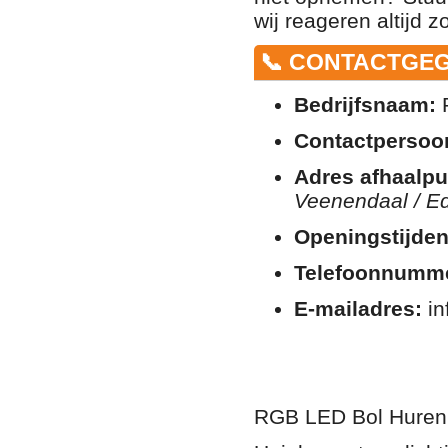
wij reageren altijd z
📞 CONTACTGE
Bedrijfsnaam:
P
Contactpersoo
Adres afhaalpu
Veenendaal / E
Openingstijden
Telefoonnumm
E-mailadres:
in
RGB LED Bol Huren G