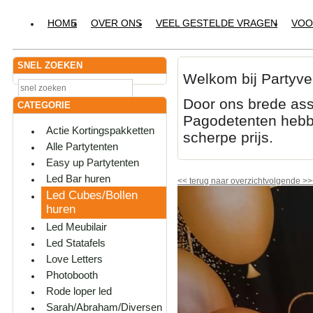
HOME
OVER ONS
VEEL GESTELDE VRAGEN
VOO
SNEL ZOEKEN
Welkom bij Partyve
Door ons brede ass
CATEGORIE
Pagodetenten hebbe
Actie Kortingspakketten
scherpe prijs.
Alle Partytenten
Easy up Partytenten
Led Bar huren
<<
terug naar overzicht
volgende
>>
Led Cubes/Bollen
huren
Led Meubilair
Led Statafels
Love Letters
Photobooth
Rode loper led
Sarah/Abraham/Diversen