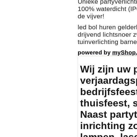
Unieke partyverlich
100% waterdicht (IP6
de vijver!
led bol huren gelderl
drijvend lichtsnoer 
tuinverlichting barn
powered by
myShop
Wij zijn uw 
verjaardags
bedrijfsfeest
thuisfeest, 
Naast party
inrichting zo
lampen, lase