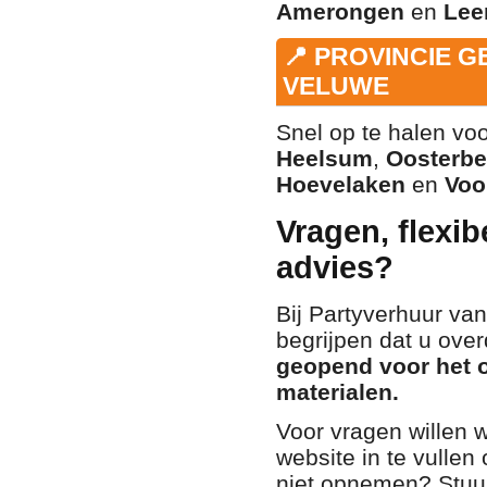
Amerongen
en
Lee
📍 PROVINCIE 
VELUWE
Snel op te halen v
Heelsum
,
Oosterb
Hoevelaken
en
Voo
Vragen, flexib
advies?
Bij Partyverhuur v
begrijpen dat u over
geopend voor het 
materialen.
Voor vragen willen 
website in te vullen
niet opnemen? Stuur