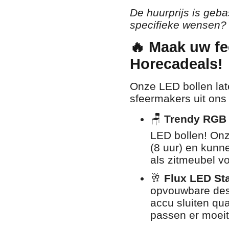
De huurprijs is geb
specifieke wensen? 
🔥 Maak uw fe
Horecadeals!
Onze LED bollen la
sfeermakers uit ons 
🪑
Trendy RGB 
LED bollen! On
(8 uur) en kunne
als zitmeubel v
🥂
Flux LED Sta
opvouwbare desi
accu sluiten qu
passen er moeit