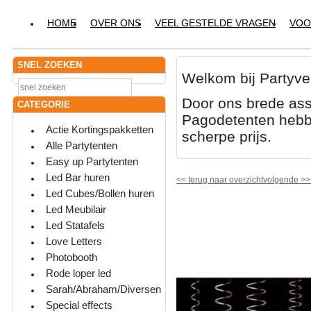
HOME
OVER ONS
VEEL GESTELDE VRAGEN
VOO
SNEL ZOEKEN
Welkom bij Partyve
Door ons brede ass
CATEGORIE
Pagodetenten hebbe
Actie Kortingspakketten
scherpe prijs.
Alle Partytenten
Easy up Partytenten
Led Bar huren
<<
terug naar overzicht
volgende
>>
Led Cubes/Bollen huren
Led Meubilair
Led Statafels
Love Letters
Photobooth
Rode loper led
Sarah/Abraham/Diversen
Special effects