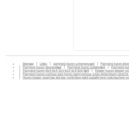
Partytent huren, Pa
Partytenten verhuur
Doesburg partytent
tentfeest-bbq-barbeq
huren, Partytenten v
tentenverhuur, part
amersfoort, partyte
Sitemap
Links
partytent huren scherpenzeel
Partytent huren Ame
Partytent huren Veenendaal
Partytent huren Gelderland
Partytent h
Partytent-huren-8x4-6x4-3x3-6x3-4x3-6x6-8x8
Heater-huren-blower-ve
Partytent-huren-verhuur-tent-huren-partyverhuur-Zeist-Amersfoort-Utrecht-
Huren-heater-stoel-bar-led bar-verlichting-tafel-statafel-tent-rookmachin