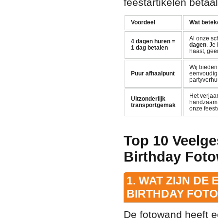
feestartikelen betaal
Voordeel
Wat beteke
Al onze sc
4 dagen huren =
dagen
. Je
1 dag betalen
haast, gee
Wij biede
Puur afhaalpunt
eenvoudig a
partyverhuu
Het verjaa
Uitzonderlijk
handzaam, 
transportgemak
onze feestv
Top 10 Veelge
Birthday Fot
1. WAT ZIJN DE
BIRTHDAY FOT
De fotowand heeft e