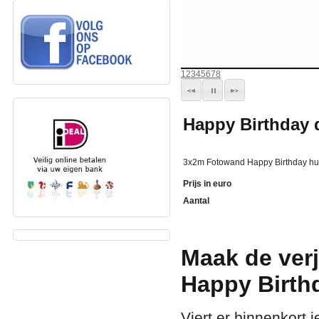
1
2
3
4
5
6
7
8
Happy Birthday 
3x2m Fotowand Happy Birthday hu
Prijs in euro
Aantal
Maak de verj
Happy Birth
Viert er binnenkort