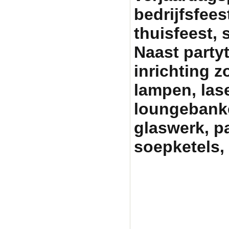
bedrijfsfeest
thuisfeest, 
Naast party
inrichting zo
lampen, lase
loungebanken
glaswerk, p
soepketels, 
Partytentverhuur Am
graag met uw fees
pa
partyverhuur, tent h
partytenten, statafe
heater huren amersfo
skippy rent, skippy 