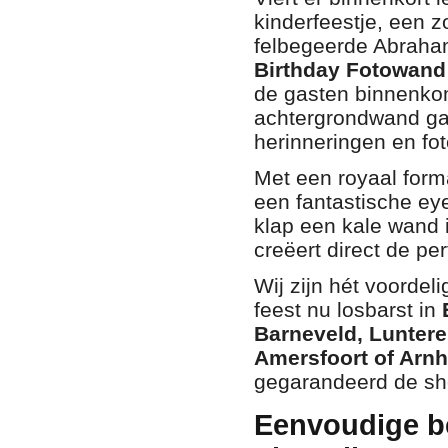
kinderfeestje, een z
felbegeerde Abraha
Birthday Fotowand
de gasten binnenkom
achtergrondwand ga
herinneringen en fot
Met een royaal for
een fantastische eye
klap een kale wand 
creëert direct de per
Wij zijn hét voordel
feest nu losbarst in
Barneveld, Lunter
Amersfoort of Arn
gegarandeerd de sh
Eenvoudige be