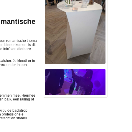
romantische
f een romantische thema-
ten binnenkomen, is dit
 foto's en dierbare
atcher. Je kleedt er in
rect onder in een
 klemmen mee. Hiermee
 balk, een railing of
wilt u de backdrop
en professionele
recht en stabiel.