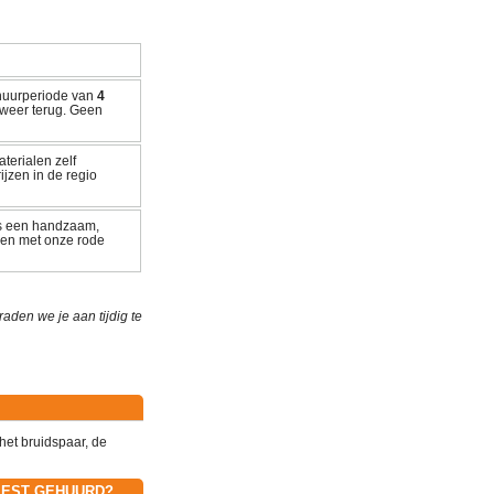
 huurperiode van
4
weer terug. Geen
terialen zelf
ijzen in de regio
ls een handzaam,
eren met onze rode
den we je aan tijdig te
het bruidspaar, de
EEST GEHUURD?