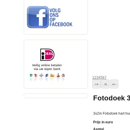
1
2
3
4
5
6
7
Fotodoek 3
3x2m Fotodoek hart hu
Prijs in euro
Aantal