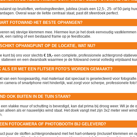
pulairst op bruiloften, verlovingsfeesten, jubilea (zoals een 12,5-, 25- of 50-jarig hu
ardagen. Overal waar de liefde centraal staat, past dit sfeerdoek perfect.
E HART FOTOWAND HET BESTE OPHANGEN?
leveren wij stevige klemmen mee. Hiermee kun je het doek eenvoudig vastklemmen
lk, een railing of een bestaand frame op je feestlocatie.
ESCHIKT OPHANGPUNT OP DE LOCATIE, WAT NU?
 kunt bij ons voor slechts
€ 19,-
een complete, professionele achtergrond-statieve
le statieven en een dwarsbalk waarmee je de fotowand overal volledig vrijstaand kun
EK ALS ER MET EEN FLITSER FOTO'S WORDEN GEMAAKT?
t van een hoogwaardig, mat materiaal dat speciaal is geselecteerd voor fotografie. 
 een camera of smartphone niet hinderlijk, wat zorgt voor scherpe, professionele foto
ND OOK BUITEN IN DE TUIN STAAN?
 een vlakke muur of schutting is bevestigd, kan dat prima bij droog weer. Wil je de 
an alleen als er nauwelijks wind staat. Het doek vangt met zijn 3x2 meter veel win
n.
 EEN FOTOCAMERA OF PHOTOBOOTH BIJ GELEVERD?
oduct puur de stoffen achtergrondwand met het hart-ontwerp (inclusief klemmen en op