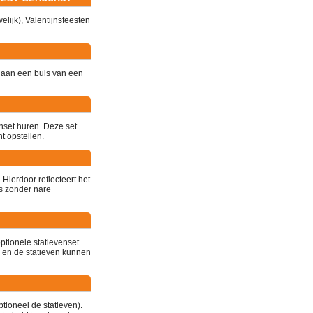
welijk), Valentijnsfeesten
 aan een buis van een
nset huren. Deze set
t opstellen.
Hierdoor reflecteert het
's zonder nare
optionele statievenset
d en de statieven kunnen
tioneel de statieven).