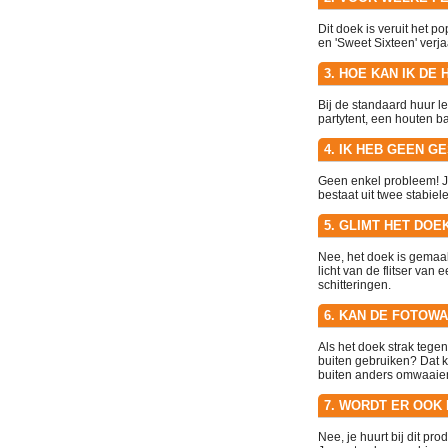
Dit doek is veruit het po
en 'Sweet Sixteen' verja
3. HOE KAN IK D
Bij de standaard huur 
partytent, een houten ba
4. IK HEB GEEN G
Geen enkel probleem! Je
bestaat uit twee stabie
5. GLIMT HET DO
Nee, het doek is gemaak
licht van de flitser van
schitteringen.
6. KAN DE FOTOWA
Als het doek strak tegen
buiten gebruiken? Dat k
buiten anders omwaaie
7. WORDT ER OOK
Nee, je huurt bij dit pr