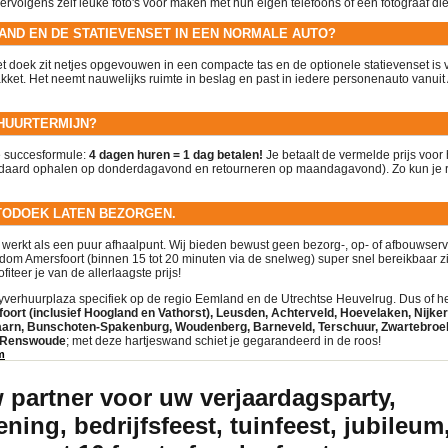
ervolgens zelf leuke foto's voor maken met hun eigen telefoons of een fotograaf die
WAND EN DE STATIEVENSET IN EEN NORMALE AUTO?
t doek zit netjes opgevouwen in een compacte tas en de optionele statievenset is v
et. Het neemt nauwelijks ruimte in beslag en past in iedere personenauto vanuit A
 HUURTERMIJN?
e succesformule:
4 dagen huren = 1 dag betalen!
Je betaalt de vermelde prijs voor
andaard ophalen op donderdagavond en retourneren op maandagavond). Zo kun je
OTODOEK LATEN BEZORGEN.
 werkt als een puur afhaalpunt. Wij bieden bewust geen bezorg-, op- of afbouwser
ndom Amersfoort (binnen 15 tot 20 minuten via de snelweg) super snel bereikbaar zij
iteer je van de allerlaagste prijs!
tyverhuurplaza specifiek op de regio Eemland en de Utrechtse Heuvelrug. Dus of het
oort (inclusief Hoogland en Vathorst), Leusden, Achterveld, Hoevelaken, Nijker
aarn, Bunschoten-Spakenburg, Woudenberg, Barneveld, Terschuur, Zwartebroek,
f Renswoude
; met deze hartjeswand schiet je gegarandeerd in de roos!
m
w partner voor uw verjaardagsparty,
ning, bedrijfsfeest, tuinfeest, jubileum,