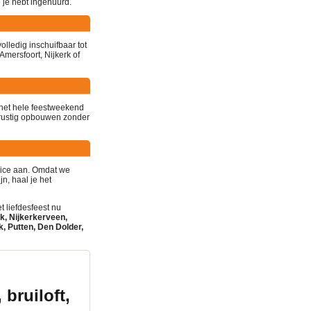
 je hebt ingehuurd.
olledig inschuifbaar tot
mersfoort, Nijkerk of
 het hele feestweekend
 rustig opbouwen zonder
vice aan. Omdat we
n, haal je het
 liefdesfeest nu
k, Nijkerkerveen,
 Putten, Den Dolder,
 bruiloft,