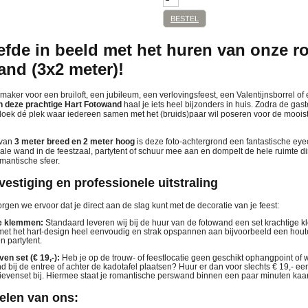
BESTEL
iefde in beeld met het huren van onze 
and (3x2 meter)!
rmaker voor een bruiloft, een jubileum, een verlovingsfeest, een Valentijnsborrel o
n deze prachtige Hart Fotowand
haal je iets heel bijzonders in huis. Zodra de gas
doek dé plek waar iedereen samen met het (bruids)paar wil poseren voor de mooiste
 van
3 meter breed en 2 meter hoog
is deze foto-achtergrond een fantastische eyec
e wand in de feestzaal, partytent of schuur mee aan en dompelt de hele ruimte di
omantische sfeer.
estiging en professionele uitstraling
rgen we ervoor dat je direct aan de slag kunt met de decoratie van je feest:
ge klemmen:
Standaard leveren wij bij de huur van de fotowand een set krachtige
met het hart-design heel eenvoudig en strak opspannen aan bijvoorbeeld een houten
n partytent.
ven set (€ 19,-):
Heb je op de trouw- of feestlocatie geen geschikt ophangpoint of 
and bij de entree of achter de kadotafel plaatsen? Huur er dan voor slechts € 19,- e
ievenset bij. Hiermee staat je romantische perswand binnen een paar minuten kaars
elen van ons: