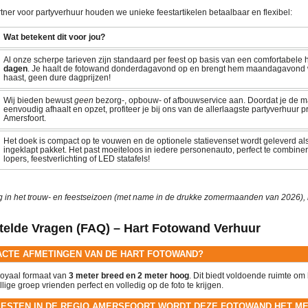
tner voor partyverhuur houden we unieke feestartikelen betaalbaar en flexibel:
Wat betekent dit voor jou?
Al onze scherpe tarieven zijn standaard per feest op basis van een comfortabele
dagen
. Je haalt de fotowand donderdagavond op en brengt hem maandagavond 
haast, geen dure dagprijzen!
Wij bieden bewust
geen
bezorg-, opbouw- of afbouwservice aan. Doordat je de ma
eenvoudig afhaalt en opzet, profiteer je bij ons van de allerlaagste partyverhuur pr
Amersfoort.
Het doek is compact op te vouwen en de optionele statievenset wordt geleverd a
ingeklapt pakket. Het past moeiteloos in iedere personenauto, perfect te combin
lopers, feestverlichting of LED statafels!
 in het trouw- en feestseizoen (met name in de drukke zomermaanden van 2026), ra
telde Vragen (FAQ) – Hart Fotowand Verhuur
EXACTE AFMETINGEN VAN DE HART FOTOWAND?
royaal formaat van
3 meter breed en 2 meter hoog
. Dit biedt voldoende ruimte om 
llige groep vrienden perfect en volledig op de foto te krijgen.
EESTEN IN DE REGIO AMERSFOORT WORDT DEZE FOTOWAND HET M