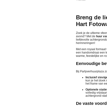
Breng de l
Hart Fotow
Zoek je de ultieme sfee
avond? Met de
huur va
liefdevolle achtergrond
herinneringen!
Met een royaal formaat
een handomdraai een kal
warme, feestelijke en r
Eenvoudige bev
Bij Partyverhuurplaza zo
Inclusief stevi
kun je het doek 
het frame van ee
Optionele statie
volledig vrijsta
achtergrond-stat
De vaste voord