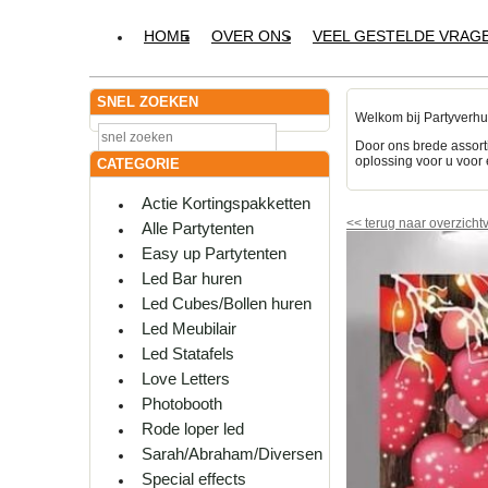
HOME
OVER ONS
VEEL GESTELDE VRAG
SNEL ZOEKEN
Welkom bij Partyverhu
Door ons brede assort
oplossing voor u voor 
CATEGORIE
Actie Kortingspakketten
<<
terug naar overzicht
Alle Partytenten
Easy up Partytenten
Led Bar huren
Led Cubes/Bollen huren
Led Meubilair
Led Statafels
Love Letters
Photobooth
Rode loper led
Sarah/Abraham/Diversen
Special effects