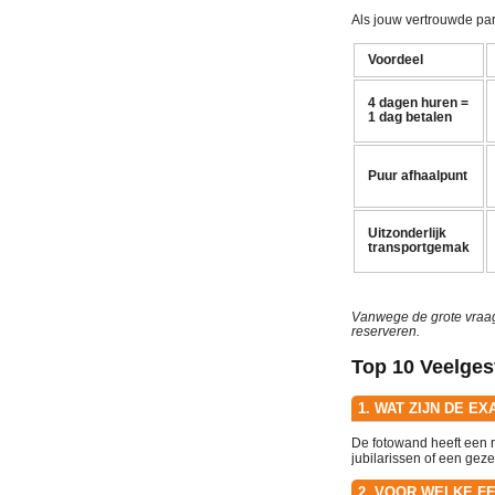
Als jouw vertrouwde par
Voordeel
4 dagen huren =
1 dag betalen
Puur afhaalpunt
Uitzonderlijk
transportgemak
Vanwege de grote vraag
reserveren.
Top 10 Veelges
1. WAT ZIJN DE 
De fotowand heeft een 
jubilarissen of een geze
2. VOOR WELKE F