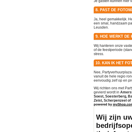
Je gasten kunnen hier v
8. PAST DE FOTO
Ja, heel gemakkelijk. He
een smal, handzaam pakk
Leusden.
9. HOE WERKT DE
Wij hanteren onze vast
of de feestperiode (st
stress.
10. KAN IK HET F
Nee, Partyverhuurplaza
vanuit de hele regio ro
eenvoudig zelf op en prof
Wij richten ons met Par
gevierd wordt in
Amersf
Soest, Soesterberg, B
Zeist, Scherpenzeel o
powered by
myShop.co
Wij zijn u
bedrijfsope