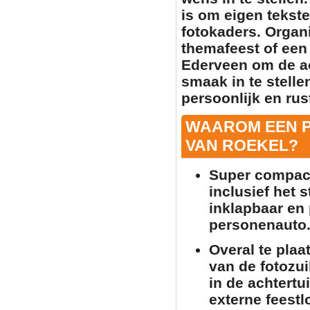
is om
eigen tekste
fotokaders. Organi
themafeest of een 
Ederveen om de a
smaak in te stell
persoonlijk en rust
WAAROM EEN 
VAN ROEKEL?
Super compact
inclusief het 
inklapbaar en 
personenauto
Overal te plaa
van de
fotozui
in de achtertu
externe feestlo