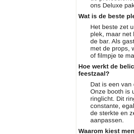
ons Deluxe pakk
Wat is de beste pl
Het beste zet 
plek, maar net 
de bar. Als gas
met de props, 
of filmpje te m
Hoe werkt de beli
feestzaal?
Dat is een van 
Onze booth is 
ringlicht. Dit ri
constante, ega
de sterkte en z
aanpassen.
Waarom kiest men 