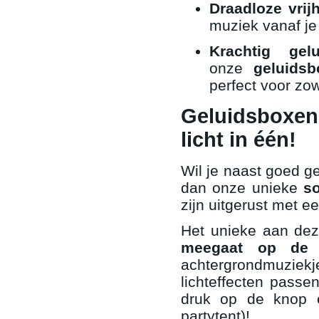
Draadloze vrijh
muziek vanaf je
Krachtig gelu
onze
geluidsb
perfect voor zow
Geluidsboxen
licht in één!
Wil je naast goed g
dan onze unieke
s
zijn uitgerust met 
Het unieke aan de
meegaat op de
achtergrondmuziekj
lichteffecten passe
druk op de knop e
partytent)!