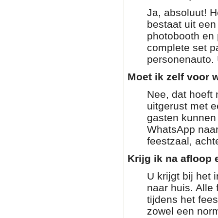
Ja, absoluut! H
bestaat uit ee
photobooth en 
complete set pa
personenauto. 
Moet ik zelf voor w
Nee, dat hoeft 
uitgerust met 
gasten kunnen g
WhatsApp naar 
feestzaal, achte
Krijg ik na afloop 
U krijgt bij he
naar huis. Alle
tijdens het fee
zowel een norm