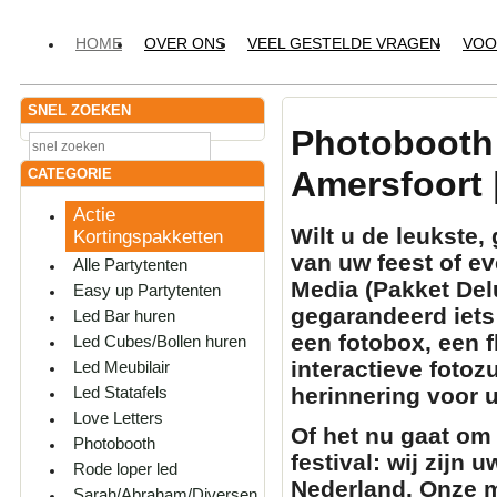
HOME
OVER ONS
VEEL GESTELDE VRAGEN
VOO
SNEL ZOEKEN
Photobooth
Amersfoort 
CATEGORIE
Actie
Wilt u de leukste
Kortingspakketten
van uw feest of 
Alle Partytenten
Media (Pakket Del
Easy up Partytenten
gegarandeerd iets 
Led Bar huren
een
fotobox
, een
f
Led Cubes/Bollen huren
interactieve
fotozu
Led Meubilair
herinnering voor 
Led Statafels
Love Letters
Of het nu gaat om 
Photobooth
festival: wij zijn 
Rode loper led
Nederland. Onze m
Sarah/Abraham/Diversen