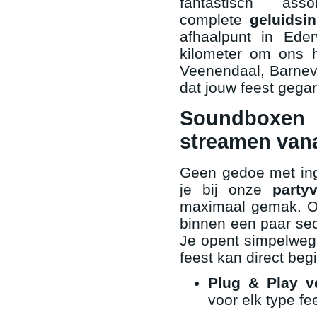
fantastisch a
complete
geluidsin
afhaalpunt in Ede
kilometer om ons h
Veenendaal, Barneve
dat jouw feest gegar
Soundboxen 
streamen vana
Geen gedoe met ing
je bij onze
party
maximaal gemak. 
binnen een paar sec
Je opent simpelweg j
feest kan direct beg
Plug & Play v
voor elk type fe