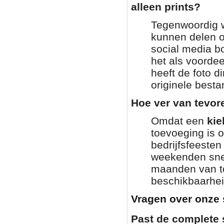
alleen prints?
Tegenwoordig wi
kunnen delen o
social media bo
het als voordee
heeft de foto di
originele besta
Hoe ver van tevor
Omdat een
kie
toevoeging is 
bedrijfsfeesten
weekenden snel
maanden van te
beschikbaarhei
Vragen over onze 
Past de complete 