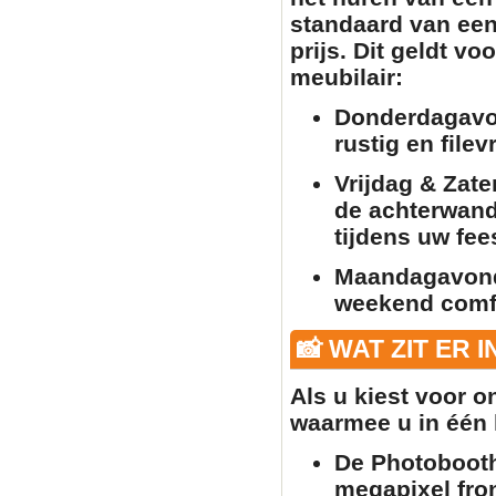
standaard van een
prijs. Dit geldt vo
meubilair
:
Donderdagavo
rustig en filev
Vrijdag & Zate
de achterwand 
tijdens uw fee
Maandagavon
weekend comfo
📸 WAT ZIT ER 
Als u kiest voor 
waarmee u in één k
De Photobooth
megapixel fron