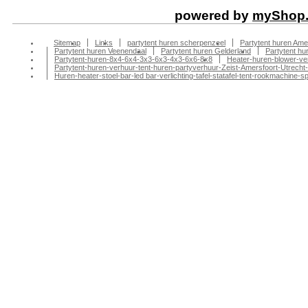
powered by
myShop
Sitemap
Links
partytent huren scherpenzeel
Partytent huren Ame
Partytent huren Veenendaal
Partytent huren Gelderland
Partytent h
Partytent-huren-8x4-6x4-3x3-6x3-4x3-6x6-8x8
Heater-huren-blower-ve
Partytent-huren-verhuur-tent-huren-partyverhuur-Zeist-Amersfoort-Utrecht-
Huren-heater-stoel-bar-led bar-verlichting-tafel-statafel-tent-rookmachin