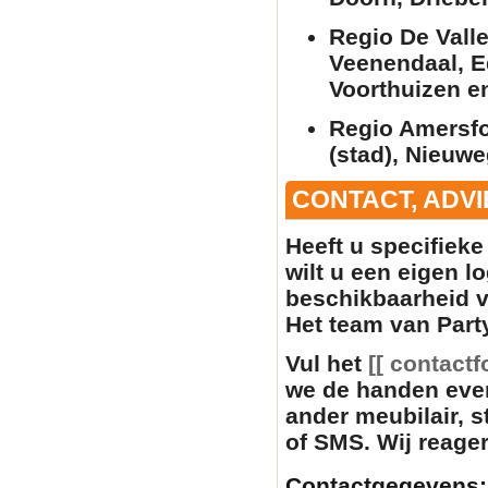
Regio De Vall
Veenendaal, E
Voorthuizen e
Regio Amersfo
(stad), Nieuwe
CONTACT, ADVI
Heeft u specifiek
wilt u een eigen l
beschikbaarheid 
Het team van Party
Vul het
[[ contactf
we de handen eve
ander
meubilair
, 
of SMS. Wij reager
Contactgegevens: