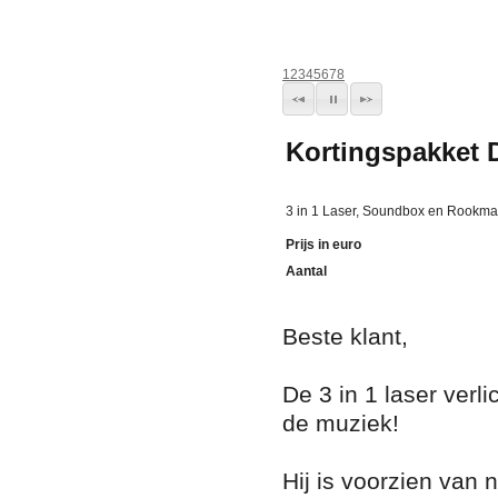
1
2
3
4
5
6
7
8
Kortingspakket D
3 in 1 Laser, Soundbox en Rookm
Prijs in euro
Aantal
Beste klant,
De 3 in 1 laser verl
de muziek!
Hij is voorzien van n