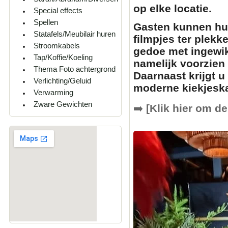
op elke locatie.
Special effects
Spellen
Gasten kunnen hun
Statafels/Meubilair huren
filmpjes
ter plekk
Stroomkabels
gedoe met ingewik
Tap/Koffie/Koeling
namelijk voorzien
Thema Foto achtergrond
Daarnaast krijgt u
Verlichting/Geluid
moderne
kiekjesk
Verwarming
Zware Gewichten
➡️
[Klik hier om de