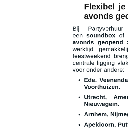
Flexibel j
avonds ge
Bij Partyverh
een
soundbox
of
avonds geopend z
werktijd gemakke
feestweekend bren
centrale ligging vl
voor onder andere:
Ede, Veenenda
Voorthuizen.
Utrecht, Ame
Nieuwegein.
Arnhem, Nijmeg
Apeldoorn, Put