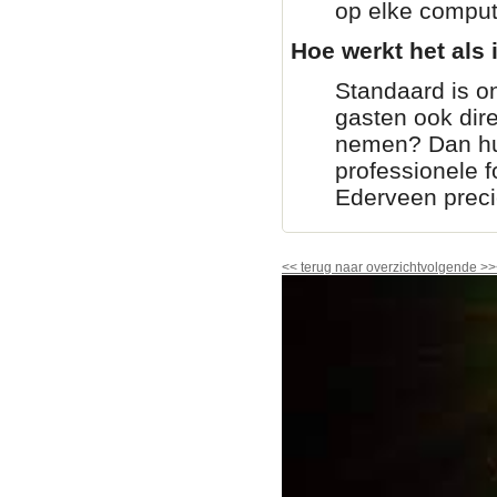
op elke comput
Hoe werkt het als i
Standaard is on
gasten ook dir
nemen? Dan huur
professionele fo
Ederveen preci
<<
terug naar overzicht
volgende
>>