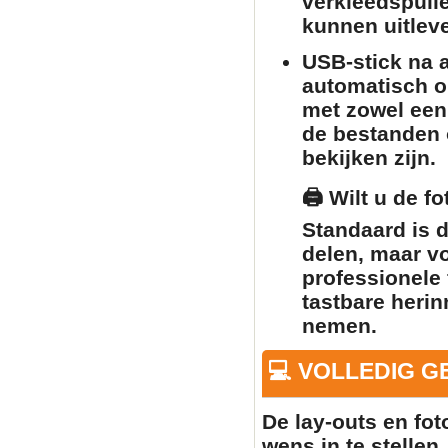
verkleedspull
kunnen uitlev
USB-stick na a
automatisch o
met zowel een
de bestanden o
bekijken zijn.
🖨️
Wilt u de f
Standaard is 
delen, maar v
professionele 
tastbare herin
nemen.
💻 VOLLEDIG 
De lay-outs en fo
wens in te stellen