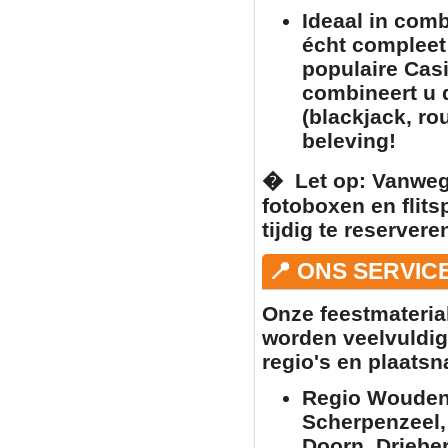
Ideaal in com
écht complee
populaire
Casi
combineert u
(blackjack, ro
beleving!
� ️
Let op:
Vanwege
fotoboxen
en
flit
tijdig te reserver
📍 ONS SERVIC
Onze feestmateria
worden veelvuldig
regio's en plaats
Regio Woudenb
Scherpenzeel,
Doorn, Driebe