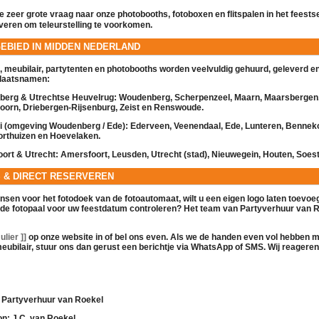
 zeer grote vraag naar onze
photobooths
,
fotoboxen
en
flitspalen
in het feests
rveren om teleurstelling te voorkomen.
GEBIED IN MIDDEN NEDERLAND
,
meubilair
,
partytenten
en
photobooths
worden veelvuldig gehuurd, geleverd en
plaatsnamen:
erg & Utrechtse Heuvelrug:
Woudenberg, Scherpenzeel, Maarn, Maarsbergen
orn, Driebergen-Rijsenburg, Zeist en Renswoude.
ei (omgeving Woudenberg / Ede):
Ederveen, Veenendaal, Ede, Lunteren, Benne
orthuizen en Hoevelaken.
ort & Utrecht:
Amersfoort, Leusden, Utrecht (stad), Nieuwegein, Houten, Soest
S & DIRECT RESERVEREN
ensen voor het fotodoek van de
fotoautomaat
, wilt u een eigen logo laten toevoeg
 de
fotopaal
voor uw feestdatum controleren? Het team van Partyverhuur van R
lier ]]
op onze website in of bel ons even. Als we de handen even vol hebben 
eubilair
, stuur ons dan gerust een berichtje via WhatsApp of SMS. Wij reageren 
Partyverhuur van Roekel
on:
J.C. van Roekel