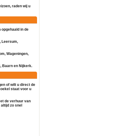
eizoen, raden wij u
 opgehaald in de
, Leersum,
kom, Wageningen,
, Baarn en Nijkerk.
en of wilt u direct de
oekel staat voor u
met de
verhuur
van
altijd zo snel