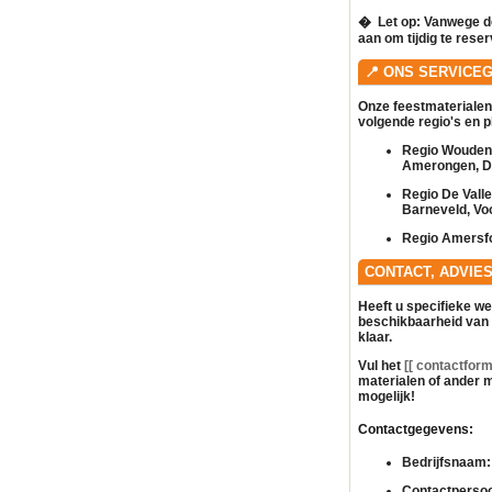
� ️
Let op:
Vanwege de
aan om tijdig te rese
📍 ONS SERVICE
Onze feestmaterialen
volgende regio's en 
Regio Woudenb
Amerongen, Do
Regio De Vall
Barneveld, Vo
Regio Amersfo
CONTACT, ADVIE
Heeft u specifieke w
beschikbaarheid van
klaar.
Vul het
[[ contactformu
materialen of ander
m
mogelijk!
Contactgegevens:
Bedrijfsnaam:
Contactperso