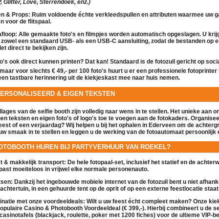
 Glitter, Love, Sterrendoek, enz.)
en & Props:
Ruim voldoende échte verkleedspullen en attributen waarmee uw g
en voor de
flitspaal
.
floop:
Alle gemaakte foto's en filmpjes worden automatisch opgeslagen. U krij
 zowel een standaard USB- als een USB-C aansluiting, zodat de bestanden op e
let direct te bekijken zijn.
to's ook direct kunnen printen?
Dat kan! Standaard is de
fotozuil
gericht op soci
, maar voor slechts
€ 49,- per 100 foto's
huurt u er een professionele fotoprinter 
een tastbare herinnering uit de
kiekjeskast
mee naar huis nemen.
PERSONALISEERD & EIGEN TEKSTEN
ollages van de
selfie booth
zijn volledig naar wens in te stellen. Het unieke aan o
gen teksten en eigen foto's of logo's toe te voegen
aan de fotokaders. Organiseer
eest of een verjaardag? Wij helpen u bij het ophalen in Ederveen om de achter
uw smaak in te stellen en leggen u de werking van de
fotoautomaat
persoonlijk e
OTOBOOTH HUREN BIJ PARTYVERHUUR VAN ROEKEL?
 & makkelijk transport:
De hele
fotopaal
-set, inclusief het statief en de achte
past moeiteloos in vrijwel elke normale personenauto.
tsen:
Dankzij het ingebouwde mobiele internet van de
fotozuil
bent u niet afhanke
achtertuin, in een gehuurde tent op de oprit of op een externe feestlocatie staat: 
inatie met onze voordeeldeals:
Wilt u uw feest écht compleet maken? Onze
kie
populaire
Casino & Photobooth Voordeeldeal (€ 399,-)
. Hierbij combineert u de
se
casinotafels (blackjack, roulette, poker met 1200 fiches) voor de ultieme VIP-be