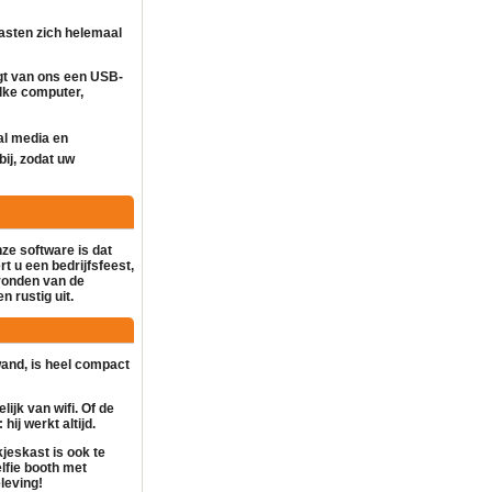
asten zich helemaal
gt van ons een USB-
lke computer,
al media en
bij, zodat uw
nze software is dat
t u een bedrijfsfeest,
gronden van de
n rustig uit.
rwand, is heel compact
lijk van wifi. Of de
hij werkt altijd.
kjeskast
is ook te
lfie booth
met
leving!