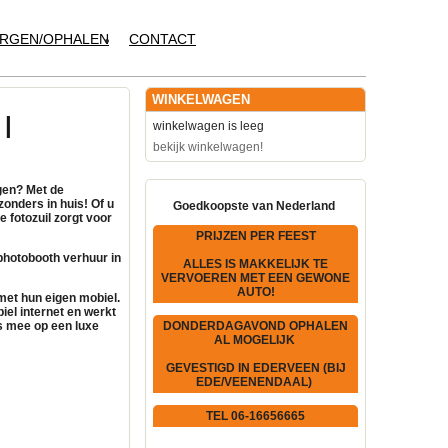
RGEN/OPHALEN
CONTACT
WINKELWAGEN
|
winkelwagen is leeg
bekijk winkelwagen!
gen? Met de
zonders in huis! Of u
Goedkoopste van Nederland
ve
fotozuil
zorgt voor
PRIJZEN PER FEEST
photobooth verhuur
in
ALLES IS MAKKELIJK TE
VERVOEREN MET EEN GEWONE
AUTO!
et hun eigen mobiel.
iel internet
en werkt
 mee op een luxe
DONDERDAGAVOND OPHALEN
AL MOGELIJK
GEVESTIGD IN EDERVEEN (BIJ
EDE/VEENENDAAL)
TEL 06-16656665