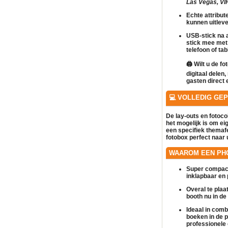
Las Vegas, VIP,
Echte attribut
kunnen uitlev
USB-stick na a
stick mee met
telefoon of tab
🖨️
Wilt u de fo
digitaal delen
gasten direct 
💻 VOLLEDIG GE
De lay-outs en fotoc
het mogelijk is om
ei
een specifiek themaf
fotobox
perfect naar 
WAAROM EEN PH
Super compact
inklapbaar en 
Overal te plaa
booth nu in de 
Ideaal in comb
boeken in de 
professionele 