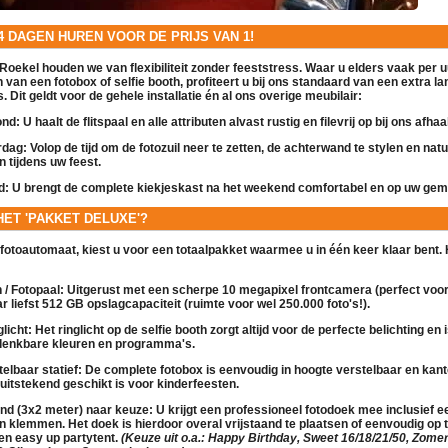
 4 DAGEN HUREN VOOR DE PRIJS VAN 1!
Roekel houden we van flexibiliteit zonder feeststress. Waar u elders vaak per uu
en van een
fotobox
of
selfie booth
, profiteert u bij ons standaard van een extra 
. Dit geldt voor de gehele installatie én al ons overige
meubilair
:
nd:
U haalt de
flitspaal
en alle attributen alvast rustig en filevrij op bij ons afha
rdag:
Volop de tijd om de
fotozuil
neer te zetten, de achterwand te stylen en natu
n tijdens uw feest.
d:
U brengt de complete
kiekjeskast
na het weekend comfortabel en op uw gema
 HET 'PAKKET DELUXE'?
fotoautomaat
, kiest u voor een totaalpakket waarmee u in één keer klaar bent.
/ Fotopaal:
Uitgerust met een scherpe 10 megapixel frontcamera (perfect voor
r liefst 512 GB opslagcapaciteit (ruimte voor wel 250.000 foto's!).
licht:
Het ringlicht op de
selfie booth
zorgt altijd voor de perfecte belichting en 
e denkbare kleuren en programma's.
elbaar statief:
De complete
fotobox
is eenvoudig in hoogte verstelbaar en kan
k uitstekend geschikt is voor kinderfeesten.
nd (3x2 meter) naar keuze:
U krijgt een professioneel fotodoek mee inclusief e
n klemmen. Het doek is hierdoor overal vrijstaand te plaatsen of eenvoudig op 
een
easy up partytent
.
(Keuze uit o.a.: Happy Birthday, Sweet 16/18/21/50, Zomer