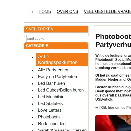
HOME
OVER ONS
VEEL GESTELDE VRAG
SNEL ZOEKEN
Photoboot
Partyverh
CATEGORIE
Wilt u de leukste, g
Actie
Photobooth Social Me
Kortingspakketten
het nu een photoboot
urenlang vermaak en 
Alle Partytenten
Of het nu gaat om een 
Easy up Partytenten
Midden Nederland. On
Led Bar huren
Gasten kunnen hun ge
Led Cubes/Bollen huren
Geen gedoe met ingew
dus overal! Daarnaas
Led Meubilair
USB-stick.
Led Statafels
➡️
[Klik hier om de Ph
Love Letters
Photobooth
Rode loper led
Sarah/Abraham/Diversen