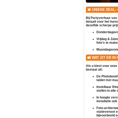
📅 UNIEKE DEAL:
Bij Partyverhuur van 
betaalt voor het hur
dezelfde scherpe prijs
Donderdagavo
Vrijdag & Zate
foto's te make
Maandagavon
📸 WAT ZIT ER IN
Als u kiest voor onze
bestaat uit:
De Photobooth 
tablet met maa
Instelbaar Ring
stellen in all
In hoogte verst
installatie oo
Foto-achterwa
statievenset e
bijvoorbeeld 