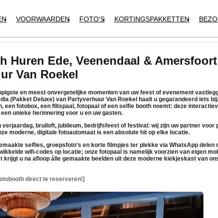
EN
VOORWAARDEN
FOTO'S
KORTINGSPAKKETTEN
BEZO
h Huren Ede, Veenendaal & Amersfoort 
uur Van Roekel
rappigste en meest onvergetelijke momenten van uw feest of evenement vastleg
dia (Pakket Deluxe)
van
Partyverhuur Van Roekel
haalt u gegarandeerd iets bij
h, een
fotobox
, een
flitspaal
,
fotopaal
of een
selfie booth
noemt: deze interactie
een unieke herinnering voor u en uw gasten.
verjaardag, bruiloft, jubileum, bedrijfsfeest of festival: wij zijn uw partner voor
ze moderne, digitale
fotoautomaat
is een absolute hit op elke locatie.
maakte selfies, groepsfoto's en korte filmpjes
ter plekke via WhatsApp delen
m
ikkelde wifi-codes op locatie; onze
fotopaal
is namelijk voorzien van
eigen mob
t krijgt u na afloop álle gemaakte beelden uit deze moderne
kiekjeskast
van ons
otobooth direct te reserveren!]