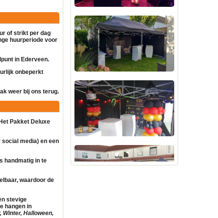
r of strikt per dag
lange huurperiode voor
alpunt in Ederveen.
urlijk onbeperkt
k weer bij ons terug.
 Het Pakket Deluxe
 social media) en een
is handmatig in te
telbaar, waardoor de
en stevige
te hangen in
, Winter, Halloween,