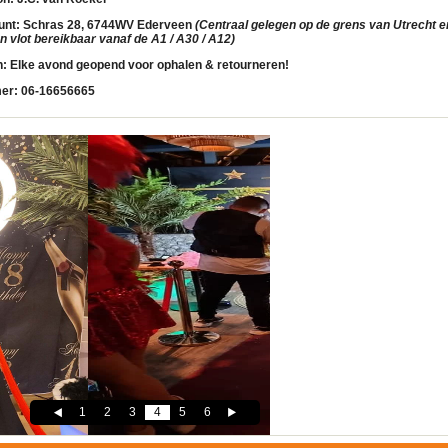
unt:
Schras 28, 6744WV Ederveen
(Centraal gelegen op de grens van Utrecht en
 vlot bereikbaar vanaf de A1 / A30 / A12)
n:
Elke avond geopend voor ophalen & retourneren!
er:
06-16656665
1
2
3
4
5
6