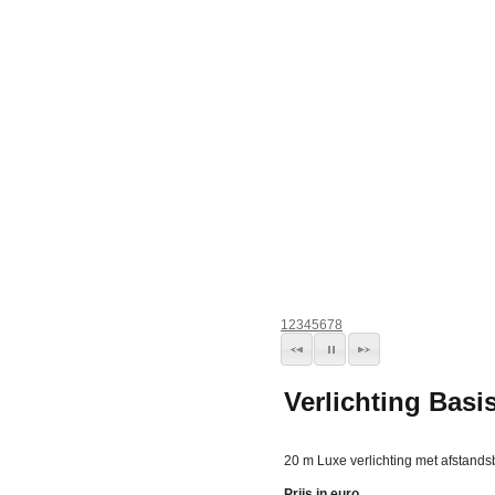
1
2
3
4
5
6
7
8
Verlichting Basi
20 m Luxe verlichting met afstand
Prijs in euro