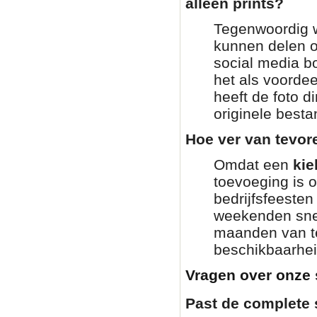
alleen prints?
Tegenwoordig wi
kunnen delen o
social media bo
het als voordee
heeft de foto di
originele besta
Hoe ver van tevor
Omdat een
kie
toevoeging is 
bedrijfsfeesten
weekenden snel
maanden van te
beschikbaarhei
Vragen over onze 
Past de complete 