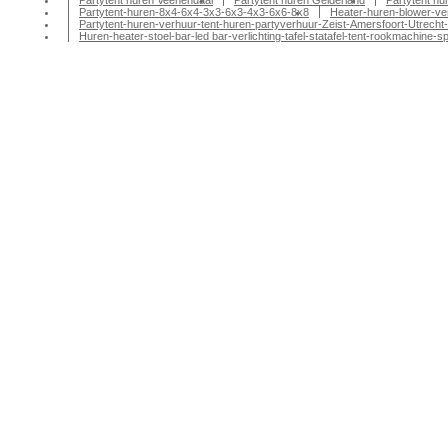
Partytent huren Veenendaal
Partytent huren Gelderland
Partytent h
Partytent-huren-8x4-6x4-3x3-6x3-4x3-6x6-8x8
Heater-huren-blower-ve
Partytent-huren-verhuur-tent-huren-partyverhuur-Zeist-Amersfoort-Utrecht-
Huren-heater-stoel-bar-led bar-verlichting-tafel-statafel-tent-rookmachin