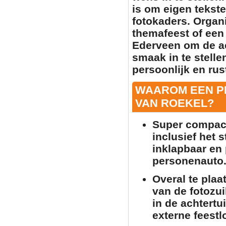
is om
eigen tekste
fotokaders. Organi
themafeest of een 
Ederveen om de a
smaak in te stell
persoonlijk en rust
WAAROM EEN P
VAN ROEKEL?
Super compact
inclusief het 
inklapbaar en 
personenauto
Overal te plaa
van de
fotozui
in de achtertu
externe feestlo