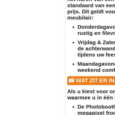
standaard van een
prijs. Dit geldt vo
meubilair
:
Donderdagavo
rustig en filev
Vrijdag & Zate
de achterwand 
tijdens uw fee
Maandagavon
weekend comfo
📸 WAT ZIT ER I
Als u kiest voor 
waarmee u in één k
De Photobooth
megapixel fron