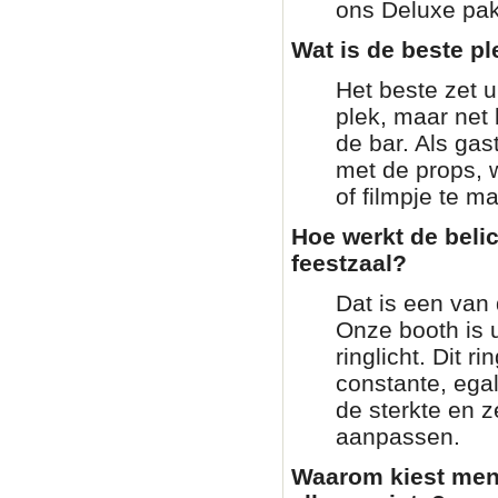
ons Deluxe pakk
Wat is de beste pl
Het beste zet 
plek, maar net 
de bar. Als gas
met de props, 
of filmpje te m
Hoe werkt de beli
feestzaal?
Dat is een van 
Onze booth is 
ringlicht. Dit ri
constante, ega
de sterkte en z
aanpassen.
Waarom kiest men 