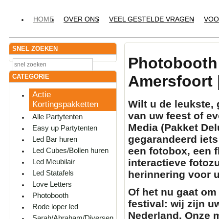
HOME
OVER ONS
VEEL GESTELDE VRAGEN
VOO
SNEL ZOEKEN
Photobooth
Amersfoort 
CATEGORIE
Actie
Wilt u de leukste
Kortingspakketten
van uw feest of 
Alle Partytenten
Media (Pakket Del
Easy up Partytenten
gegarandeerd iets 
Led Bar huren
een
fotobox
, een
f
Led Cubes/Bollen huren
interactieve
fotozu
Led Meubilair
herinnering voor 
Led Statafels
Love Letters
Of het nu gaat om 
Photobooth
festival: wij zijn 
Rode loper led
Nederland. Onze m
Sarah/Abraham/Diversen