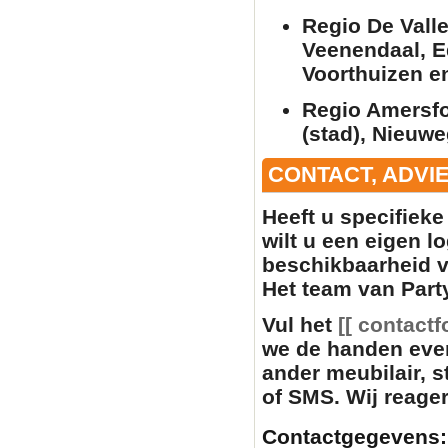
Regio De Vall
Veenendaal, E
Voorthuizen e
Regio Amersfo
(stad), Nieuwe
CONTACT, ADVI
Heeft u specifiek
wilt u een eigen l
beschikbaarheid 
Het team van Party
Vul het
[[ contactf
we de handen eve
ander
meubilair
, 
of SMS. Wij reager
Contactgegevens: