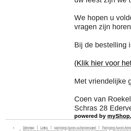
We hopen u vold
vragen zijn hore
Bij de bestelling
(Klik hier voor he
Met vriendelijke 
Coen van Roekel
Schras 28 Ederve
powered by
myShop
Sitemap
Links
partytent huren scherpenzeel
Partytent huren Ame