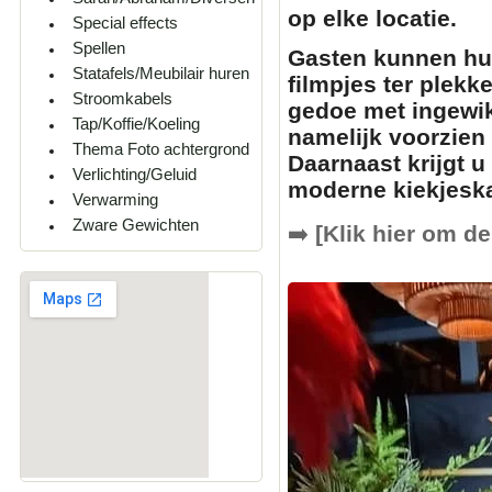
op elke locatie.
Special effects
Spellen
Gasten kunnen hun
Statafels/Meubilair huren
filmpjes
ter plekk
Stroomkabels
gedoe met ingewik
Tap/Koffie/Koeling
namelijk voorzien
Thema Foto achtergrond
Daarnaast krijgt u
Verlichting/Geluid
moderne
kiekjesk
Verwarming
Zware Gewichten
➡️
[Klik hier om de