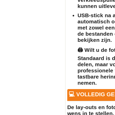
kunnen uitlev
USB-stick na a
automatisch o
met zowel een
de bestanden o
bekijken zijn.
🖨️
Wilt u de f
Standaard is 
delen, maar v
professionele 
tastbare herin
nemen.
💻 VOLLEDIG G
De lay-outs en fo
wens in te stellen