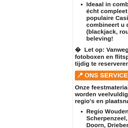
Ideaal in com
écht complee
populaire
Casi
combineert u
(blackjack, ro
beleving!
� ️
Let op:
Vanwege
fotoboxen
en
flit
tijdig te reserver
📍 ONS SERVIC
Onze feestmateria
worden veelvuldig
regio's en plaats
Regio Woudenb
Scherpenzeel,
Doorn, Driebe