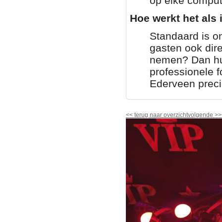
op elke comput
Hoe werkt het als i
Standaard is on
gasten ook dir
nemen? Dan huur
professionele fo
Ederveen preci
<<
terug naar overzicht
volgende
>>