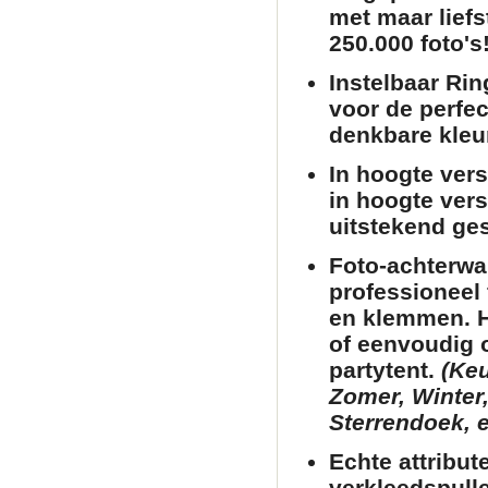
met maar liefs
250.000 foto's!
Instelbaar Rin
voor de perfec
denkbare kleu
In hoogte verst
in hoogte vers
uitstekend ges
Foto-achterwa
professioneel 
en klemmen. He
of eenvoudig 
partytent
.
(Keu
Zomer, Winter,
Sterrendoek, e
Echte attribut
verkleedspull