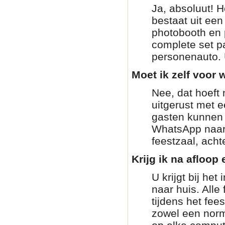
Ja, absoluut! H
bestaat uit ee
photobooth en 
complete set pa
personenauto. 
Moet ik zelf voor w
Nee, dat hoeft 
uitgerust met 
gasten kunnen g
WhatsApp naar 
feestzaal, achte
Krijg ik na afloop 
U krijgt bij he
naar huis. Alle
tijdens het fee
zowel een norm